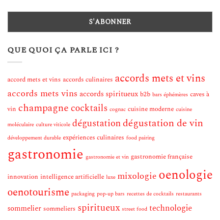
QUE QUOI ÇA PARLE ICI ?
accords mets et vins
accord mets et vins
accords culinaires
accords mets vins
accords spiritueux
b2b
caves à
bars éphémères
champagne
cocktails
vin
cuisine moderne
cognac
cuisine
dégustation de vin
dégustation
moléculaire
culture viticole
expériences culinaires
développement durable
food pairing
gastronomie
gastronomie française
gastronomie et vin
oenologie
mixologie
innovation
intelligence artificielle
luxe
oenotourisme
packaging
pop-up bars
recettes de cocktails
restaurants
spiritueux
technologie
sommelier
sommeliers
street food