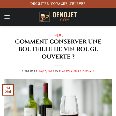
Passer
DÉGUSTER, VOYAGER, S’ÉLEVER
au
contenu
BLOG
Comment conserver une
bouteille de vin rouge
ouverte ?
PUBLIÉ LE
14/05/2022
PAR
ALEXANDRE DUVALI
14
Mai