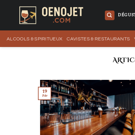
Passer
au
DÉGUST
contenu
ALCOOLS & SPIRITUEUX
CAVISTES & RESTAURANTS
19
Fév