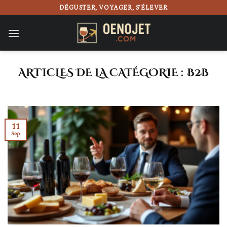
Passer
DÉGUSTER, VOYAGER, S’ÉLEVER
au
contenu
B2B
11
Sep