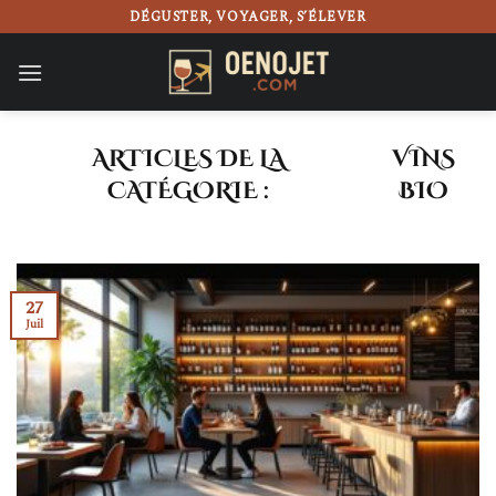
Passer
DÉGUSTER, VOYAGER, S’ÉLEVER
au
contenu
VINS
BIO
27
Juil