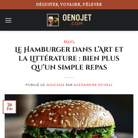
Passer
DÉGUSTER, VOYAGER, S’ÉLEVER
au
contenu
BLOG
Le Hamburger dans l’Art et
la Littérature : bien plus
qu’un simple repas
PUBLIÉ LE
26/02/2024
PAR
ALEXANDRE DUVALI
26
Fév