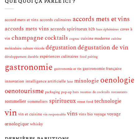
QUE QUOI ÇA PARLE ICI ?
accords mets et vins
accord mets et vins
accords culinaires
accords mets vins
accords spiritueux
b2b
caves à
bars éphémères
champagne
cocktails
vin
cuisine moderne
cognac
cuisine
dégustation de vin
dégustation
moléculaire
culture viticole
expériences culinaires
développement durable
food pairing
gastronomie
gastronomie française
gastronomie et vin
oenologie
mixologie
innovation
intelligence artificielle
luxe
oenotourisme
packaging
pop-up bars
recettes de cocktails
restaurants
spiritueux
technologie
sommelier
sommeliers
street food
vin
vins
voyage
vin et cuisine
vins bio
voyage
vin responsable
œnologique
whisky