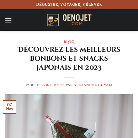
Passer
DÉGUSTER, VOYAGER, S’ÉLEVER
au
contenu
BLOG
Découvrez les meilleurs
bonbons et snacks
japonais en 2023
PUBLIÉ LE
07/11/2023
PAR
ALEXANDRE DUVALI
07
Nov