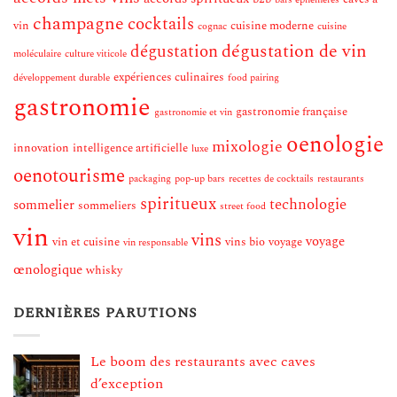
bars éphémères
champagne
cocktails
vin
cuisine moderne
cognac
cuisine
dégustation de vin
dégustation
moléculaire
culture viticole
expériences culinaires
développement durable
food pairing
gastronomie
gastronomie française
gastronomie et vin
oenologie
mixologie
innovation
intelligence artificielle
luxe
oenotourisme
packaging
pop-up bars
recettes de cocktails
restaurants
spiritueux
technologie
sommelier
sommeliers
street food
vin
vins
voyage
vin et cuisine
vins bio
voyage
vin responsable
œnologique
whisky
DERNIÈRES PARUTIONS
Le boom des restaurants avec caves
d’exception