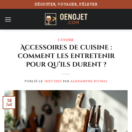
Passer
DÉGUSTER, VOYAGER, S’ÉLEVER
au
contenu
CUISINE
Accessoires de cuisine :
comment les entretenir
pour qu’ils durent ?
PUBLIÉ LE
18/07/2025
PAR
ALEXANDRE DUVALI
18
Juil