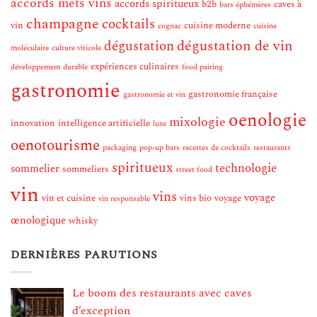
accords mets vins
accords spiritueux
b2b
caves à
bars éphémères
champagne
cocktails
vin
cuisine moderne
cognac
cuisine
dégustation de vin
dégustation
moléculaire
culture viticole
expériences culinaires
développement durable
food pairing
gastronomie
gastronomie française
gastronomie et vin
oenologie
mixologie
innovation
intelligence artificielle
luxe
oenotourisme
packaging
pop-up bars
recettes de cocktails
restaurants
spiritueux
technologie
sommelier
sommeliers
street food
vin
vins
voyage
vin et cuisine
vins bio
voyage
vin responsable
œnologique
whisky
DERNIÈRES PARUTIONS
Le boom des restaurants avec caves
d’exception