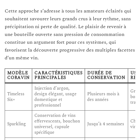
Cette approche s’adresse à tous les amateurs éclairés qui
souhaitent savourer leurs grands crus à leur rythme, sans
précipitation ni perte de qualité. Le plaisir de revenir à
une bouteille ouverte sans pression de consommation
constitue un argument fort pour ces systèmes, qui
favorisent la découverte progressive des multiples facettes
d’un même vin.
MODÈLE
CARACTÉRISTIQUES
DURÉE DE
US
CORAVIN
PRINCIPALES
CONSERVATION
RE
Injection d’argon,
Gran
Timeless
design élégant, usage
Plusieurs mois à
boute
Six+
domestique et
des années
tranq
professionnel
Conservation de vins
effervescents, bouchon
Cham
Sparkling
Jusqu’à 4 semaines
universel, capsule
vins 
spécifique