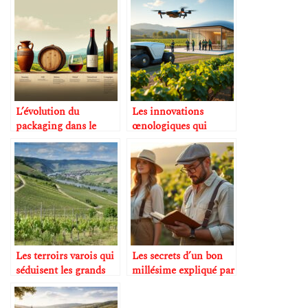
L’évolution du
Les innovations
packaging dans le
œnologiques qui
monde du vin
transforment le
vignoble
Les terroirs varois qui
Les secrets d’un bon
séduisent les grands
millésime expliqué par
amateurs de vin et
les œnologues
d’investissement