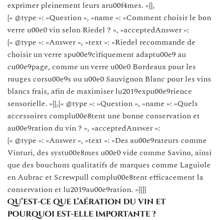
exprimer pleinement leurs aru00f4mes. »}},
{« @type »: »Question », »name »: »Comment choisir le bon
verre u00e0 vin selon Riedel ? », »acceptedAnswer »:
{« @type »: »Answer », »text »: »Riedel recommande de
choisir un verre spu00e9cifiquement adaptu00e9 au
cu00e9page, comme un verre u00e0 Bordeaux pour les
rouges corsu00e9s ou u00e0 Sauvignon Blanc pour les vins
blancs frais, afin de maximiser lu2019expu00e9rience
sensorielle. »}},{« @type »: »Question », »name »: »Quels
accessoires complu00e8tent une bonne conservation et
au00e9ration du vin ? », »acceptedAnswer »:
{« @type »: »Answer », »text »: »Des au00e9rateurs comme
Vinturi, des systu00e8mes u00e0 vide comme Savino, ainsi
que des bouchons qualitatifs de marques comme Laguiole
en Aubrac et Screwpull complu00e8tent efficacement la
conservation et lu2019au00e9ration. »}}]}
Qu’est-ce que l’aération du vin et
pourquoi est-elle importante ?