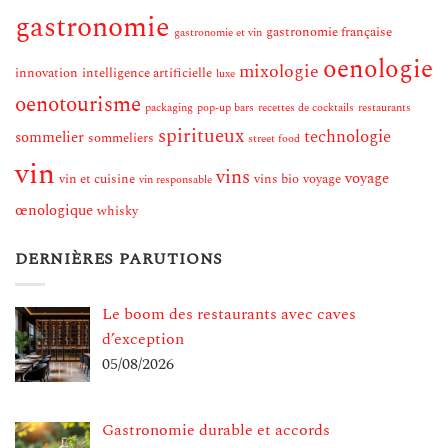
gastronomie
gastronomie française
gastronomie et vin
oenologie
mixologie
innovation
intelligence artificielle
luxe
oenotourisme
packaging
pop-up bars
recettes de cocktails
restaurants
spiritueux
technologie
sommelier
sommeliers
street food
vin
vins
voyage
vin et cuisine
vins bio
voyage
vin responsable
œnologique
whisky
DERNIÈRES PARUTIONS
Le boom des restaurants avec caves
d’exception
05/08/2026
Gastronomie durable et accords