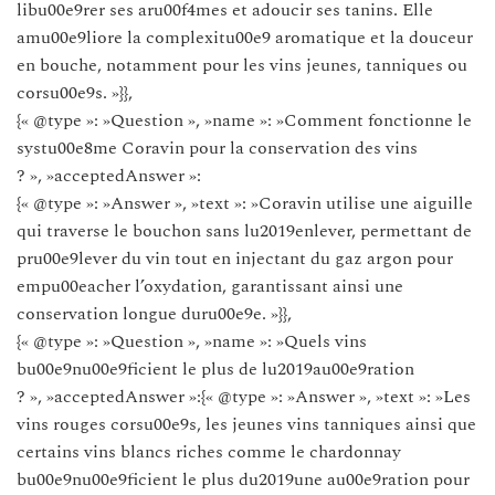
libu00e9rer ses aru00f4mes et adoucir ses tanins. Elle
amu00e9liore la complexitu00e9 aromatique et la douceur
en bouche, notamment pour les vins jeunes, tanniques ou
corsu00e9s. »}},
{« @type »: »Question », »name »: »Comment fonctionne le
systu00e8me Coravin pour la conservation des vins
? », »acceptedAnswer »:
{« @type »: »Answer », »text »: »Coravin utilise une aiguille
qui traverse le bouchon sans lu2019enlever, permettant de
pru00e9lever du vin tout en injectant du gaz argon pour
empu00eacher l’oxydation, garantissant ainsi une
conservation longue duru00e9e. »}},
{« @type »: »Question », »name »: »Quels vins
bu00e9nu00e9ficient le plus de lu2019au00e9ration
? », »acceptedAnswer »:{« @type »: »Answer », »text »: »Les
vins rouges corsu00e9s, les jeunes vins tanniques ainsi que
certains vins blancs riches comme le chardonnay
bu00e9nu00e9ficient le plus du2019une au00e9ration pour