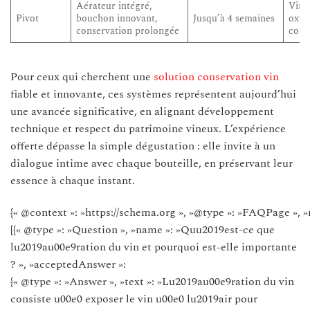
Aérateur intégré,
Vins
Pivot
bouchon innovant,
Jusqu’à 4 semaines
oxyg
conservation prolongée
cont
Pour ceux qui cherchent une
solution conservation vin
fiable et innovante, ces systèmes représentent aujourd’hui
une avancée significative, en alignant développement
technique et respect du patrimoine vineux. L’expérience
offerte dépasse la simple dégustation : elle invite à un
dialogue intime avec chaque bouteille, en préservant leur
essence à chaque instant.
{« @context »: »https://schema.org », »@type »: »FAQPage », »
[{« @type »: »Question », »name »: »Quu2019est-ce que
lu2019au00e9ration du vin et pourquoi est-elle importante
? », »acceptedAnswer »:
{« @type »: »Answer », »text »: »Lu2019au00e9ration du vin
consiste u00e0 exposer le vin u00e0 lu2019air pour