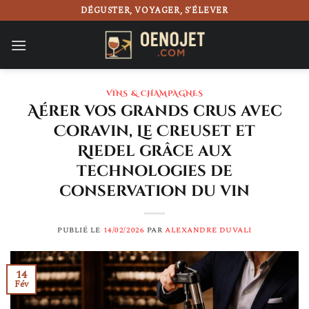
Passer
DÉGUSTER, VOYAGER, S’ÉLEVER
au
contenu
VINS & CHAMPAGNES
Aérer vos grands crus avec
Coravin, Le Creuset et
Riedel grâce aux
technologies de
conservation du vin
PUBLIÉ LE
14/02/2026
PAR
ALEXANDRE DUVALI
14
Fév