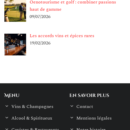
Oenotourisme et golf : combiner passions
haut de gamme
09/07/2026
Les accords vins et épices rares
19/02/2026
Menu
En savoir plus
Vins & Champagnes
Contact
Alcool & Spiritueux
Mentions légales
Cavistes & Restaurants
Notre histoire