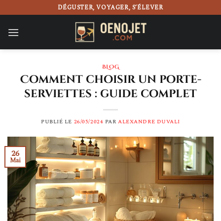
Passer
DÉGUSTER, VOYAGER, S’ÉLEVER
au
contenu
BLOG
Comment choisir un porte-
serviettes : guide complet
PUBLIÉ LE
26/05/2024
PAR
ALEXANDRE DUVALI
26
Mai