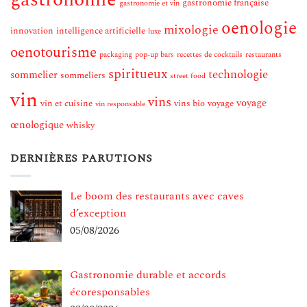
gastronomie française
gastronomie et vin
oenologie
mixologie
innovation
intelligence artificielle
luxe
oenotourisme
packaging
pop-up bars
recettes de cocktails
restaurants
spiritueux
technologie
sommelier
sommeliers
street food
vin
vins
voyage
vin et cuisine
vins bio
voyage
vin responsable
œnologique
whisky
DERNIÈRES PARUTIONS
Le boom des restaurants avec caves
d’exception
05/08/2026
Gastronomie durable et accords
écoresponsables