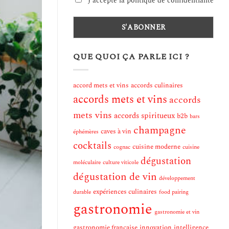
J'accepte la politique de confidentialité
QUE QUOI ÇA PARLE ICI ?
accord mets et vins
accords culinaires
accords mets et vins
accords
mets vins
accords spiritueux
b2b
bars
champagne
caves à vin
éphémères
cocktails
cuisine moderne
cognac
cuisine
dégustation
moléculaire
culture viticole
dégustation de vin
développement
expériences culinaires
durable
food pairing
gastronomie
gastronomie et vin
gastronomie française
innovation
intelligence