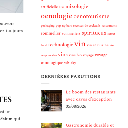
mixologie
artificielle
luxe
oenologie
oenotourisme
pouvoir
packaging
pop-up bars
recettes de cocktails
restaurants
vez toujours
spiritueux
sommelier
sommeliers
street
vin
technologie
vin et cuisine
food
vin
vins
voyage
vins bio
voyage
responsable
œnologique
whisky
DERNIÈRES PARUTIONS
Le boom des restaurants
tes
avec caves d’exception
05/08/2026
nsi un
nésium
qui
Gastronomie durable et