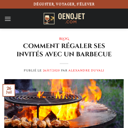
Passer
DÉGUSTER, VOYAGER, S’ÉLEVER
au
contenu
BLOG
Comment régaler ses
invités avec un barbecue
PUBLIÉ LE
26/07/2020
PAR
ALEXANDRE DUVALI
26
Juil