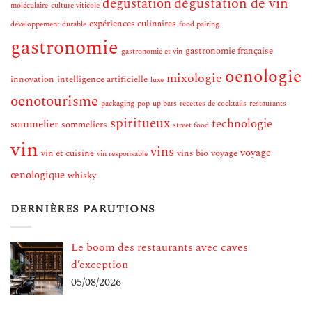
dégustation de vin
dégustation
moléculaire
culture viticole
expériences culinaires
développement durable
food pairing
gastronomie
gastronomie française
gastronomie et vin
oenologie
mixologie
innovation
intelligence artificielle
luxe
oenotourisme
packaging
pop-up bars
recettes de cocktails
restaurants
spiritueux
technologie
sommelier
sommeliers
street food
vin
vins
voyage
vin et cuisine
vins bio
voyage
vin responsable
œnologique
whisky
DERNIÈRES PARUTIONS
Le boom des restaurants avec caves
d’exception
05/08/2026