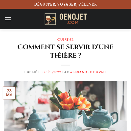
Passer
DÉGUSTER, VOYAGER, S’ÉLEVER
au
contenu
CUISINE
Comment se servir d’une
théière ?
PUBLIÉ LE
23/05/2022
PAR
ALEXANDRE DUVALI
23
Mai