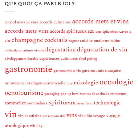
QUE QUOI ÇA PARLE ICI ?
accords mets et vins
accord mets et vins
accords culinaires
accords mets vins
accords spiritueux
b2b
caves à
bars éphémères
champagne
cocktails
vin
cuisine moderne
cognac
cuisine
dégustation de vin
dégustation
moléculaire
culture viticole
expériences culinaires
développement durable
food pairing
gastronomie
gastronomie française
gastronomie et vin
oenologie
mixologie
innovation
intelligence artificielle
luxe
oenotourisme
packaging
pop-up bars
recettes de cocktails
restaurants
spiritueux
technologie
sommelier
sommeliers
street food
vin
vins
voyage
vin et cuisine
vins bio
voyage
vin responsable
œnologique
whisky