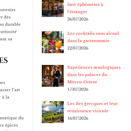
bars éphémères à
ouvenirs
l’étranger
er des
26/07/2026
on durable
curiosité
Les cocktails sans alcool
ant sa
dans la gastronomie
22/07/2026
es
Expériences œnologiques
dans les palaces du
Moyen-Orient
ues
17/07/2026
sser l’art
 à la
Les îles grecques et leur
renaissance viticole
romatique du
16/07/2026
es épices