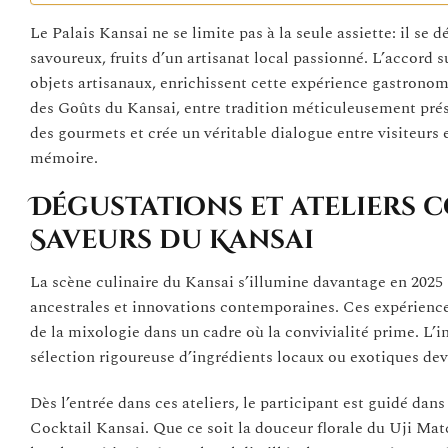
Le Palais Kansai ne se limite pas à la seule assiette: il se 
savoureux, fruits d’un artisanat local passionné. L’accord su
objets artisanaux, enrichissent cette expérience gastrono
des Goûts du Kansai, entre tradition méticuleusement préser
des gourmets et crée un véritable dialogue entre visiteurs 
mémoire.
Dégustations et ateliers co
Saveurs du Kansai
La scène culinaire du Kansai s’illumine davantage en 2025 g
ancestrales et innovations contemporaines. Ces expériences
de la mixologie dans un cadre où la convivialité prime. L’in
sélection rigoureuse d’ingrédients locaux ou exotiques devi
Dès l’entrée dans ces ateliers, le participant est guidé da
Cocktail Kansai. Que ce soit la douceur florale du Uji Matc