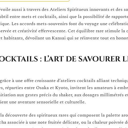
dévoile aussi à travers des Ateliers Spiritueux innovants et des s
btil entre mets et cocktails, ainsi que la possibilité de rapport
mique. Les accords mets-souvenirs font du voyage une célébrati
vée et créativité effervescente. Cet équilibre rare stimule la 
et habitants, dévoilant un Kansai qui se réinvente tout en honor
cktails : l’art de savourer l
râce à une offre croissante d’ateliers cocktails alliant techniq
, réparties entre Osaka et Kyoto, invitent les amateurs à embra
itiation aux gestes précis du shaker, aux dosages millimétrés et
ent une aventure sensorielle et culturelle.
ns la découverte des spiritueux rares qui composent la palette a
ha associée à une note fruitée délicate, ou la chaleur poivrée d