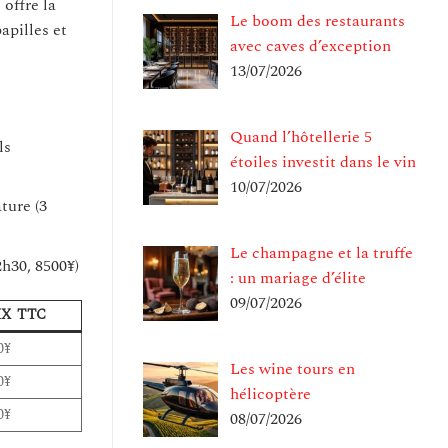
offre la
Le boom des restaurants
apilles et
avec caves d’exception
13/07/2026
Quand l’hôtellerie 5
ls
étoiles investit dans le vin
10/07/2026
ture (3
Le champagne et la truffe
2h30, 8500¥)
: un mariage d’élite
09/07/2026
IX TTC
0¥
Les wine tours en
0¥
hélicoptère
0¥
08/07/2026