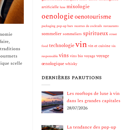
mixologie
artificielle
luxe
oenologie
oenotourisme
packaging
pop-up bars
recettes de cocktails
restaurants
spiritueux
sommelier
onomie
sommeliers
street
vin
aire,
technologie
vin et cuisine
food
vin
 traditions
vins
voyage
 Gourmets
vins bio
voyage
responsable
ique scelle
œnologique
whisky
DERNIÈRES PARUTIONS
Les rooftops de luxe à vin
dans les grandes capitales
28/07/2026
La tendance des pop-up