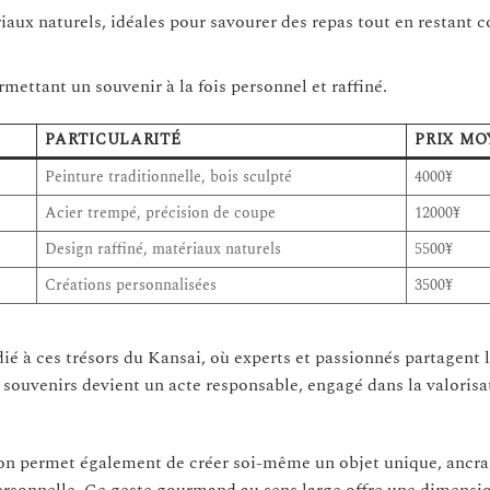
iaux naturels, idéales pour savourer des repas tout en restant 
rmettant un souvenir à la fois personnel et raffiné.
PARTICULARITÉ
PRIX MO
Peinture traditionnelle, bois sculpté
4000¥
Acier trempé, précision de coupe
12000¥
Design raffiné, matériaux naturels
5500¥
Créations personnalisées
3500¥
ié à ces trésors du Kansai, où experts et passionnés partagent 
souvenirs devient un acte responsable, engagé dans la valorisa
égion permet également de créer soi-même un objet unique, ancra
rsonnelle. Ce geste gourmand au sens large offre une dimensi