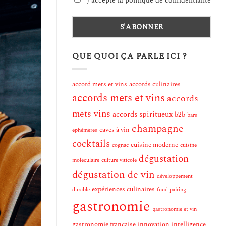
J'accepte la politique de confidentialité
QUE QUOI ÇA PARLE ICI ?
accord mets et vins
accords culinaires
accords mets et vins
accords
mets vins
accords spiritueux
b2b
bars
champagne
caves à vin
éphémères
cocktails
cuisine moderne
cognac
cuisine
dégustation
moléculaire
culture viticole
dégustation de vin
développement
expériences culinaires
durable
food pairing
gastronomie
gastronomie et vin
gastronomie française
innovation
intelligence