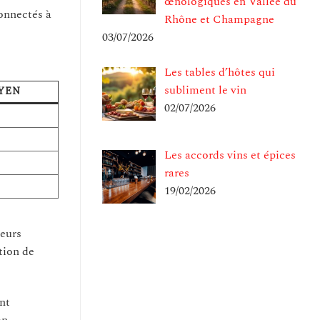
œnologiques en Vallée du
connectés à
Rhône et Champagne
03/07/2026
Les tables d’hôtes qui
subliment le vin
YEN
02/07/2026
Les accords vins et épices
rares
19/02/2026
leurs
tion de
nt
on