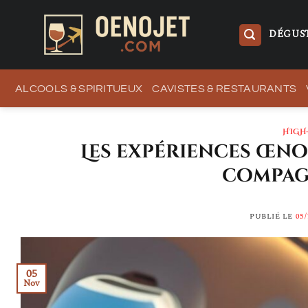
Passer
au
DÉGUST
contenu
ALCOOLS & SPIRITUEUX
CAVISTES & RESTAURANTS
HIGH
Les expériences œno
compag
PUBLIÉ LE
05/
05
Nov