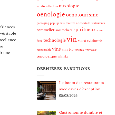
mixologie
artificielle
luxe
oenologie
oenotourisme
packaging
pop-up bars
recettes de cocktails
restaurants
ériences
spiritueux
sommelier
sommeliers
street
véritable
vin
excellence
technologie
vin et cuisine
food
vin
se
vins
voyage
vins bio
voyage
responsable
ir une
œnologique
whisky
DERNIÈRES PARUTIONS
Le boom des restaurants
avec caves d’exception
05/08/2026
Gastronomie durable et