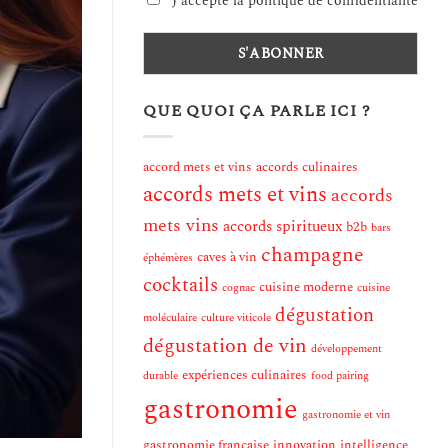
J'accepte la politique de confidentialité
QUE QUOI ÇA PARLE ICI ?
accord mets et vins
accords culinaires
accords mets et vins
accords
mets vins
accords spiritueux
b2b
bars
champagne
caves à vin
éphémères
cocktails
cuisine moderne
cognac
cuisine
dégustation
moléculaire
culture viticole
dégustation de vin
développement
expériences culinaires
durable
food pairing
gastronomie
gastronomie et vin
gastronomie française
innovation
intelligence