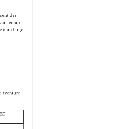
sent des
ia l’écran
e à un large
e aventure
ET