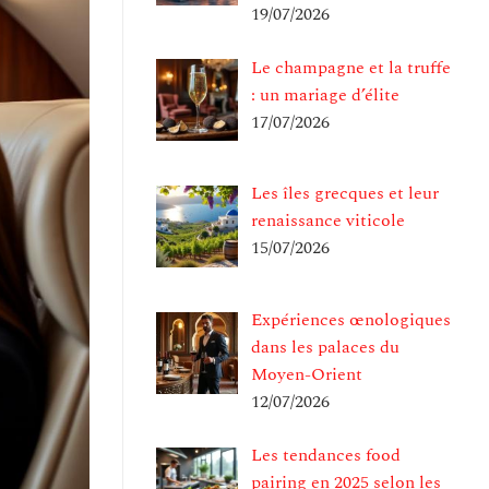
19/07/2026
Le champagne et la truffe
: un mariage d’élite
17/07/2026
Les îles grecques et leur
renaissance viticole
15/07/2026
Expériences œnologiques
dans les palaces du
Moyen-Orient
12/07/2026
Les tendances food
pairing en 2025 selon les