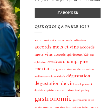
J'accepte la politique de confidentialité
QUE QUOI ÇA PARLE ICI ?
accord mets et vins
accords culinaires
accords mets et vins
accords
mets vins
accords spiritueux
b2b
bars
champagne
caves à vin
éphémères
cocktails
cuisine moderne
cognac
cuisine
dégustation
moléculaire
culture viticole
dégustation de vin
développement
expériences culinaires
durable
food pairing
gastronomie
gastronomie et vin
e
gastronomie française
innovation
intelligence