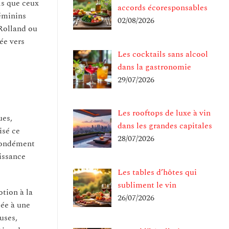
ls que ceux
accords écoresponsables
éminins
02/08/2026
 Rolland ou
ée vers
Les cocktails sans alcool
dans la gastronomie
29/07/2026
Les rooftops de luxe à vin
ues,
dans les grandes capitales
isé ce
28/07/2026
ofondément
issance
Les tables d’hôtes qui
subliment le vin
tion à la
26/07/2026
lée à une
uses,