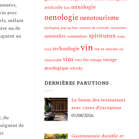
ionnées,
mixologie
artificielle
luxe
 vin avec
oenologie
oenotourisme
els, mêlant
ière ou de
packaging
pop-up bars
recettes de cocktails
restaurants
spiritueux
juguent au
sommelier
sommeliers
street
vin
technologie
vin et cuisine
food
vin
vins
voyage
vins bio
voyage
responsable
œnologique
whisky
DERNIÈRES PARUTIONS
Le boom des restaurants
avec caves d’exception
05/08/2026
, du
moignent de
et
Gastronomie durable et