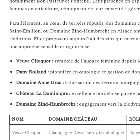
notamment Bon Pasteur et Fontenil. Leur présence en Espa
femmes en viticulture, témoignant de leur capacité à gérer 
Parallèlement, au cœur de terroirs réputés, des domain
Saint-Emilion, ou Domaine Zind-Humbrecht en Alsace ont 
traditions. Elles proposent aujourd’hui des vins qui marquen
une approche sensible et rigoureuse.
Veuve Clicquot :
symbole de l’audace féminine depuis l
Dany Rolland :
pionnière en œnologie et gestion de do
Domaine Anne Gros :
valorisation des terroirs bourgu
Château La Dominique :
excellence bordelaise portée p
Domaine Zind-Humbrecht :
engagement vers la biodyna
NOM
DOMAINE/CHÂTEAU
RÔL
Veuve Clicquot
Champagne Duval-Leroy (symbolique)
Entr