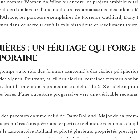
ations comme Women do Wine ou encore les projets ambitieux te
llectif en faveur d’une meilleure reconnaissance des talents f
 l’Alsace, les parcours exemplaires de Florence Cathiard, Dany
es dans ce secteur est à la fois historique et résolument tourn
ères : un héritage qui forge
mporaine
ongtemps vu le rôle des femmes cantonné à des tâches périphériq
es vignes. Pourtant, au fil des siècles, certaines femmes ont br
t, dont le talent entrepreneurial au début du XIXe siècle a pr
es bases d’une ouverture progressive vers une véritable reconna
c des parcours comme celui de Dany Rolland. Major de sa promo
des premières à acquérir une expertise technique reconnue, coup
 le Laboratoire Rolland et piloté plusieurs propriétés prestigie