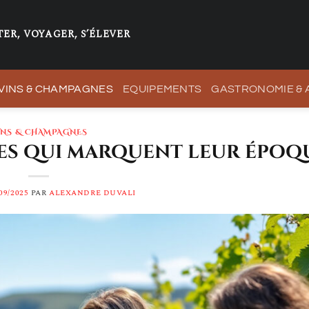
ER, VOYAGER, S’ÉLEVER
VINS & CHAMPAGNES
EQUIPEMENTS
GASTRONOMIE &
INS & CHAMPAGNES
es qui marquent leur époq
09/2025
PAR
ALEXANDRE DUVALI