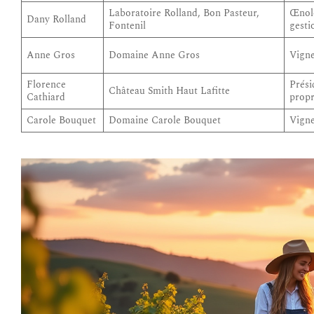
Laboratoire Rolland, Bon Pasteur,
Œnol
Dany Rolland
Fontenil
gesti
Anne Gros
Domaine Anne Gros
Vign
Florence
Prési
Château Smith Haut Lafitte
Cathiard
propr
Carole Bouquet
Domaine Carole Bouquet
Vign