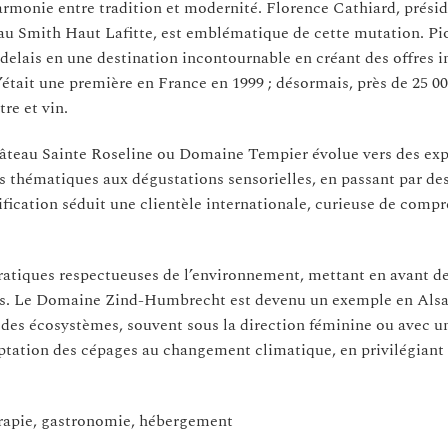
armonie entre tradition et modernité. Florence Cathiard, prési
au Smith Haut Lafitte, est emblématique de cette mutation. Pi
elais en une destination incontournable en créant des offres i
était une première en France en 1999 ; désormais, près de 25 00
re et vin.
teau Sainte Roseline ou Domaine Tempier évolue vers des exp
s thématiques aux dégustations sensorielles, en passant par des
ication séduit une clientèle internationale, curieuse de compr
pratiques respectueuses de l’environnement, mettant en avant d
es. Le Domaine Zind-Humbrecht est devenu un exemple en Alsa
 des écosystèmes, souvent sous la direction féminine ou avec un
aptation des cépages au changement climatique, en privilégiant
rapie, gastronomie, hébergement