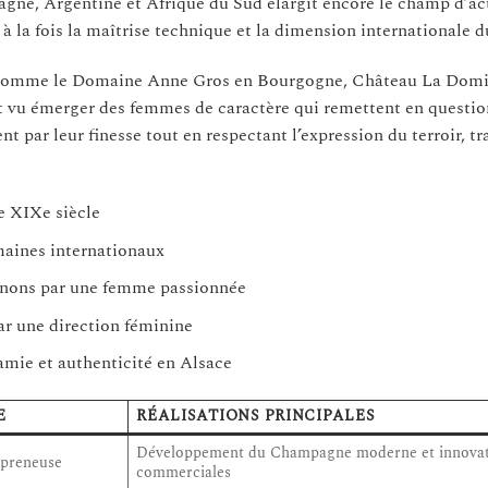
gne, Argentine et Afrique du Sud élargit encore le champ d’ac
à la fois la maîtrise technique et la dimension internationale d
es comme le Domaine Anne Gros en Bourgogne, Château La Domi
vu émerger des femmes de caractère qui remettent en questio
t par leur finesse tout en respectant l’expression du terroir, t
e XIXe siècle
maines internationaux
ignons par une femme passionnée
ar une direction féminine
mie et authenticité en Alsace
E
RÉALISATIONS PRINCIPALES
Développement du Champagne moderne et innovat
epreneuse
commerciales