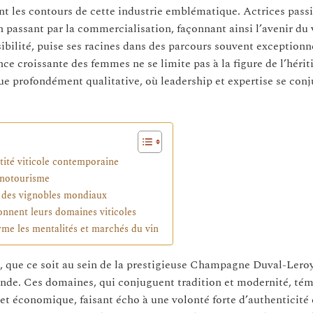
t les contours de cette industrie emblématique. Actrices pass
 en passant par la commercialisation, façonnant ainsi l’avenir du
ibilité, puise ses racines dans des parcours souvent exceptionn
ce croissante des femmes ne se limite pas à la figure de l’hérit
ue profondément qualitative, où leadership et expertise se con
tité viticole contemporaine
oenotourisme
ur des vignobles mondiaux
nnent leurs domaines viticoles
e les mentalités et marchés du vin
rs, que ce soit au sein de la prestigieuse Champagne Duval-Leroy
nde. Ces domaines, qui conjuguent tradition et modernité, té
et économique, faisant écho à une volonté forte d’authenticité 