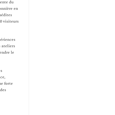
dente du
onnière en
nédites
0 visiteurs
ériences
 ateliers
endre le
es
ce,
e forte
 des