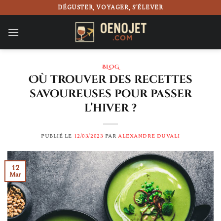
Passer
DÉGUSTER, VOYAGER, S’ÉLEVER
au
contenu
BLOG
Où trouver des recettes
savoureuses pour passer
l’hiver ?
PUBLIÉ LE
12/03/2023
PAR
ALEXANDRE DUVALI
12
Mar