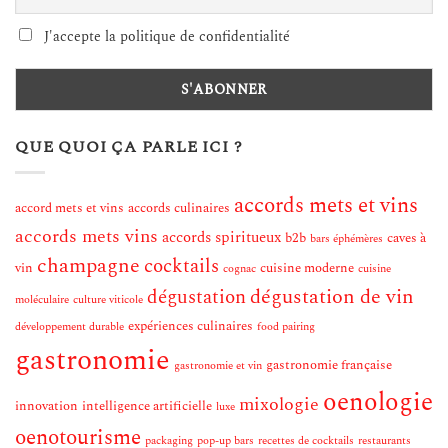
J'accepte la politique de confidentialité
QUE QUOI ÇA PARLE ICI ?
accords mets et vins
accord mets et vins
accords culinaires
accords mets vins
accords spiritueux
b2b
caves à
bars éphémères
champagne
cocktails
vin
cuisine moderne
cognac
cuisine
dégustation de vin
dégustation
moléculaire
culture viticole
expériences culinaires
développement durable
food pairing
gastronomie
gastronomie française
gastronomie et vin
oenologie
mixologie
innovation
intelligence artificielle
luxe
oenotourisme
packaging
pop-up bars
recettes de cocktails
restaurants