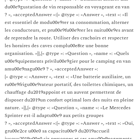
du00e9gustation de vin responsable en voyageant en van
? », »acceptedAnswer »:{« @type »: »Answer », »text »: »Il
est essentiel de modu00e9rer sa consommation, alterner
les conducteurs, et pru00e9fu00e9rer les nuitu00e9es avant
de reprendre la route. Utiliser des crachoirs et respecter
les horaires des caves complu00e8te une bonne
organisation. »}},{« @type »: »Question », »name »: »Quels
u00e9quipements privilu00e9gier pour le camping en van
amu00e9nagu00e9 ? », »acceptedAnswer »:
{« @type »: »Answer », »text »: »Une batterie auxiliaire, un
ru00e9frigu00e9rateur portatif, des toilettes chimiques, un
chauffage du2019appoint et un auvent permettent de
disposer du2019un confort optimal lors des nuits en pleine
nature. »}},{« @type »: »Question », »name »: »Le Mercedes
Sprinter est-il adaptu00e9 aux petits groupes
? », »acceptedAnswer »:{« @type »: »Answer », »text »: »Oui,
gru00e2ce u00e0 sa capacitu00e9 du2019accueil
jusquu2019u00e0 six personnes et ses amu00e9nagements