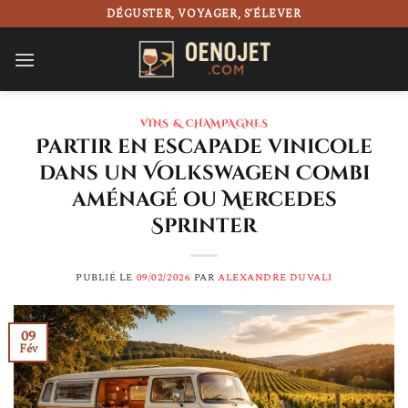
Passer
DÉGUSTER, VOYAGER, S’ÉLEVER
au
contenu
VINS & CHAMPAGNES
Partir en escapade vinicole
dans un Volkswagen Combi
aménagé ou Mercedes
Sprinter
PUBLIÉ LE
09/02/2026
PAR
ALEXANDRE DUVALI
09
Fév