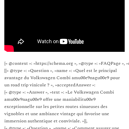
{« @context »: »https://schema.org », »@type »: »FAQPage », »
[{« @type »: »Question », »name »: »Quel est le principal
avantage du Volkswagen Combi amu00e9nagu00e9 pour
un road trip vinicole ? », »acceptedAnswer »:
{« @type »: »Answer », »text »: »Le Volkswagen Combi
amu00e9nagu00e9 offre une maniabilitu00e9
exceptionnelle sur les petites routes sinueuses des
vignobles et une ambiance vintage qui favorise une
immersion authentique et conviviale. »}},
{« @type »: »Question », »name »: »Comment assurer une