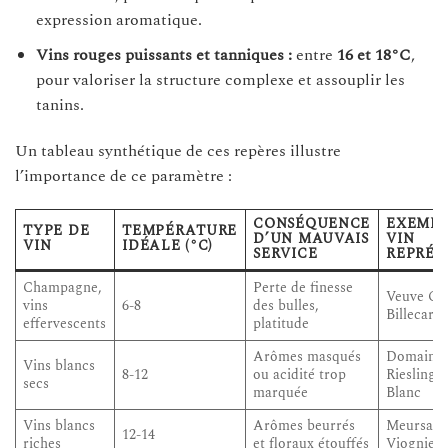
expression aromatique.
Vins rouges puissants et tanniques :
entre
16 et 18°C
,
pour valoriser la structure complexe et assouplir les
tanins.
Un tableau synthétique de ces repères illustre
l’importance de ce paramètre :
CONSÉQUENCE
EXEMPL
TYPE DE
TEMPÉRATURE
D’UN MAUVAIS
VIN
VIN
IDÉALE (°C)
SERVICE
REPRÉS
Champagne,
Perte de finesse
Veuve Cli
vins
6-8
des bulles,
Billecart
effervescents
platitude
Arômes masqués
Domaine 
Vins blancs
8-12
ou acidité trop
Riesling,
secs
marquée
Blanc
Vins blancs
Arômes beurrés
Meursault
12-14
riches
et floraux étouffés
Viognier