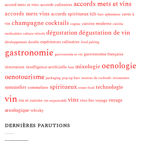
accords mets et vins
accord mets et vins
accords culinaires
accords mets vins
accords spiritueux
b2b
caves à
bars éphémères
champagne
cocktails
vin
cuisine moderne
cognac
cuisine
dégustation de vin
dégustation
moléculaire
culture viticole
expériences culinaires
développement durable
food pairing
gastronomie
gastronomie française
gastronomie et vin
oenologie
mixologie
innovation
intelligence artificielle
luxe
oenotourisme
packaging
pop-up bars
recettes de cocktails
restaurants
spiritueux
technologie
sommelier
sommeliers
street food
vin
vins
voyage
vin et cuisine
vins bio
voyage
vin responsable
œnologique
whisky
DERNIÈRES PARUTIONS