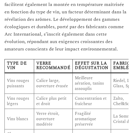
facilitent également la montée en température maîtrisée
en fonction du type de vin, un facteur déterminant dans la
révélation des arômes. Le développement des gammes
écologiques et durables, porté par des fabricants comme
Arc International, s’inscrit également dans cette
évolution, répondant aux exigences croissantes des
amateurs conscients de leur impact environnemental.
TYPE DE
VERRE
EFFET SUR LA
FABRIC
VIN
RECOMMANDÉ
DÉGUSTATION
EMBLÉM
Meilleure
Vins rouges
Calice large,
Riedel, L
aération, tanins
puissants
ouverture évasée
Glass, Spi
assouplis
Vins rouges
Calice plus petit
Concentration et
Zalto,
légers
et droit
fraîcheur
Chef&Som
Verre étroit,
Fragilité
La Sommel
Vins blancs
ouverture
aromatique
Cristal d’
modérée
préservée