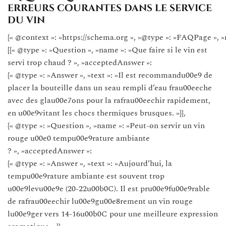
erreurs courantes dans le service
du vin
{« @context »: »https://schema.org », »@type »: »FAQPage », »
[{« @type »: »Question », »name »: »Que faire si le vin est
servi trop chaud ? », »acceptedAnswer »:
{« @type »: »Answer », »text »: »Il est recommandu00e9 de
placer la bouteille dans un seau rempli d’eau frau00eeche
avec des glau00e7ons pour la rafrau00eechir rapidement,
en u00e9vitant les chocs thermiques brusques. »}},
{« @type »: »Question », »name »: »Peut-on servir un vin
rouge u00e0 tempu00e9rature ambiante
? », »acceptedAnswer »:
{« @type »: »Answer », »text »: »Aujourd’hui, la
tempu00e9rature ambiante est souvent trop
u00e9levu00e9e (20-22u00b0C). Il est pru00e9fu00e9rable
de rafrau00eechir lu00e9gu00e8rement un vin rouge
lu00e9ger vers 14-16u00b0C pour une meilleure expression