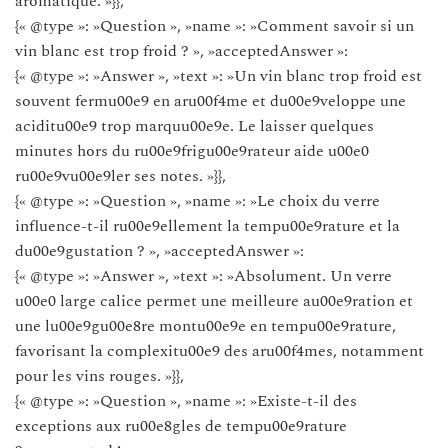
aromatique. »}},
{« @type »: »Question », »name »: »Comment savoir si un
vin blanc est trop froid ? », »acceptedAnswer »:
{« @type »: »Answer », »text »: »Un vin blanc trop froid est
souvent fermu00e9 en aru00f4me et du00e9veloppe une
aciditu00e9 trop marquu00e9e. Le laisser quelques
minutes hors du ru00e9frigu00e9rateur aide u00e0
ru00e9vu00e9ler ses notes. »}},
{« @type »: »Question », »name »: »Le choix du verre
influence-t-il ru00e9ellement la tempu00e9rature et la
du00e9gustation ? », »acceptedAnswer »:
{« @type »: »Answer », »text »: »Absolument. Un verre
u00e0 large calice permet une meilleure au00e9ration et
une lu00e9gu00e8re montu00e9e en tempu00e9rature,
favorisant la complexitu00e9 des aru00f4mes, notamment
pour les vins rouges. »}},
{« @type »: »Question », »name »: »Existe-t-il des
exceptions aux ru00e8gles de tempu00e9rature