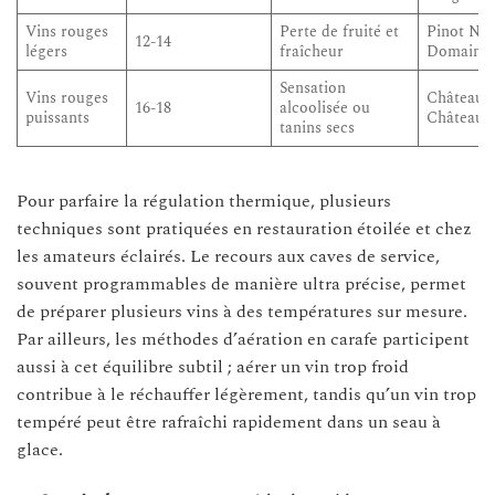
Vins rouges
Perte de fruité et
Pinot Noi
12-14
légers
fraîcheur
Domaine 
Sensation
Vins rouges
Château 
16-18
alcoolisée ou
puissants
Château L
tanins secs
Pour parfaire la régulation thermique, plusieurs
techniques sont pratiquées en restauration étoilée et chez
les amateurs éclairés. Le recours aux caves de service,
souvent programmables de manière ultra précise, permet
de préparer plusieurs vins à des températures sur mesure.
Par ailleurs, les méthodes d’aération en carafe participent
aussi à cet équilibre subtil ; aérer un vin trop froid
contribue à le réchauffer légèrement, tandis qu’un vin trop
tempéré peut être rafraîchi rapidement dans un seau à
glace.