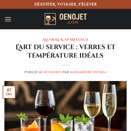
Passer
DÉGUSTER, VOYAGER, S’ÉLEVER
au
contenu
ALCOOLS & SPIRITUEUX
L’art du service : verres et
température idéals
PUBLIÉ LE
07/10/2025
PAR
ALEXANDRE DUVALI
07
Oct