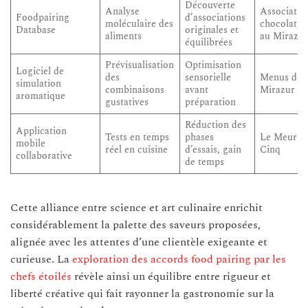
Découverte
Analyse
Associatio
Foodpairing
d’associations
moléculaire des
chocolat, g
Database
originales et
aliments
au Mirazu
équilibrées
Prévisualisation
Optimisation
Logiciel de
des
sensorielle
Menus de s
simulation
combinaisons
avant
Mirazur
aromatique
gustatives
préparation
Réduction des
Application
Tests en temps
phases
Le Meurice
mobile
réel en cuisine
d’essais, gain
Cinq
collaborative
de temps
Cette alliance entre science et art culinaire enrichit
considérablement la palette des saveurs proposées,
alignée avec les attentes d’une clientèle exigeante et
curieuse. La
exploration des accords food pairing par les
chefs étoilés
révèle ainsi un équilibre entre rigueur et
liberté créative qui fait rayonner la gastronomie sur la