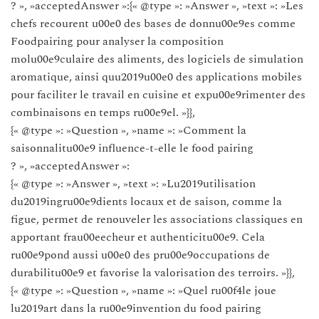
? », »acceptedAnswer »:{« @type »: »Answer », »text »: »Les
chefs recourent u00e0 des bases de donnu00e9es comme
Foodpairing pour analyser la composition
molu00e9culaire des aliments, des logiciels de simulation
aromatique, ainsi quu2019u00e0 des applications mobiles
pour faciliter le travail en cuisine et expu00e9rimenter des
combinaisons en temps ru00e9el. »}},
{« @type »: »Question », »name »: »Comment la
saisonnalitu00e9 influence-t-elle le food pairing
? », »acceptedAnswer »:
{« @type »: »Answer », »text »: »Lu2019utilisation
du2019ingru00e9dients locaux et de saison, comme la
figue, permet de renouveler les associations classiques en
apportant frau00eecheur et authenticitu00e9. Cela
ru00e9pond aussi u00e0 des pru00e9occupations de
durabilitu00e9 et favorise la valorisation des terroirs. »}},
{« @type »: »Question », »name »: »Quel ru00f4le joue
lu2019art dans la ru00e9invention du food pairing