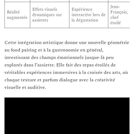
Jean-
Effets visuels
Expérience
Réalité
François,
dynamiques sur
interactive lors de
augmentée
chef
assiettes
la dégustation
étoilé
Cette intégration artistique donne une nouvelle géométrie
au food pairing et à la gastronomie en général,
investissant des champs émotionnels jusque-là peu
explorés dans l’assiette. Elle fait des repas étoilés de
véritables expériences immersives à la croisée des arts, où
chaque texture et parfum dialogue avec la créativité
visuelle et auditive.