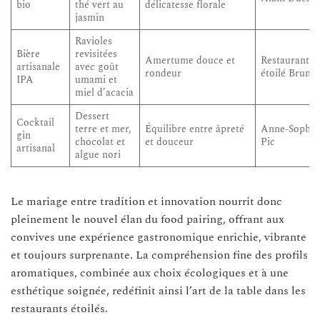
bio
thé vert au
délicatesse florale
jasmin
Ravioles
Bière
revisitées
Amertume douce et
Restaurant
artisanale
avec goût
rondeur
étoilé Bruno
IPA
umami et
miel d’acacia
Dessert
Cocktail
terre et mer,
Équilibre entre âpreté
Anne-Sophie
gin
chocolat et
et douceur
Pic
artisanal
algue nori
Le mariage entre tradition et innovation nourrit donc
pleinement le nouvel élan du food pairing, offrant aux
convives une expérience gastronomique enrichie, vibrante
et toujours surprenante. La compréhension fine des profils
aromatiques, combinée aux choix écologiques et à une
esthétique soignée, redéfinit ainsi l’art de la table dans les
restaurants étoilés.