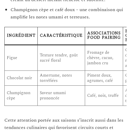
Champignon cèpe et café doux – une combinaison qui
amplifie les notes umami et terreuses.
EF
ASSOCIATIONS
INGRÉDIENT
CARACTÉRISTIQUE
GU
FOOD PAIRING
R
Co
Fromage de
Texture tendre, goût
dou
Figue
chèvre, cacao,
sucré floral
ric
jambon cru
ar
Amertume, notes
Piment doux,
Co
Chocolat noir
torréfiées
agrumes, café
pr
Am
Champignon
Saveur umami
Café, noix, truffe
de
cèpe
prononcée
ter
Cette attention portée aux saisons s’inscrit aussi dans les
tendances culinaires qui favorisent circuits courts et