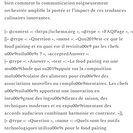
bien comment la communication soigneusement
orchestrée amplifie la portée et l’impact de ces tendances
culinaires innovantes.
{« @context »: »https://schema.org », »@type »: »FAQPage », »
[{« @type »: »Question », »name »: »Quu2019est-ce que le
food pairing et en quoi est-il revisitu00e9 par les chefs
u00e9toilu00e9s ? », »acceptedAnswer »:
{« @type »: »Answer », »text »: »Le food pairing est une
mu00e9thode qui su2019appuie sur la composition
molu00e9culaire des aliments pour cru00e9er des
associations nouvelles ou complu00e9mentaires. Les chefs
u00e9toilu00e9s apportent une innovation en
intu00e9grant des ingru00e9dients de saison, des
techniques modernes et en expu00e9rimentant des
accords audacieux combinant harmonie et contraste. »}},
{« @type »: »Question », »name »: »Quels sont les outils
technologiques utilisu00e9s pour le food pairing