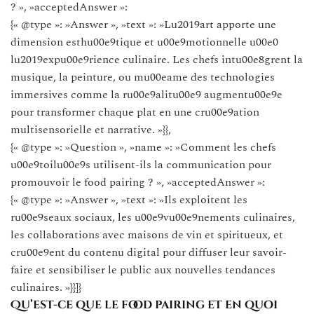
? », »acceptedAnswer »:
{« @type »: »Answer », »text »: »Lu2019art apporte une
dimension esthu00e9tique et u00e9motionnelle u00e0
lu2019expu00e9rience culinaire. Les chefs intu00e8grent la
musique, la peinture, ou mu00eame des technologies
immersives comme la ru00e9alitu00e9 augmentu00e9e
pour transformer chaque plat en une cru00e9ation
multisensorielle et narrative. »}},
{« @type »: »Question », »name »: »Comment les chefs
u00e9toilu00e9s utilisent-ils la communication pour
promouvoir le food pairing ? », »acceptedAnswer »:
{« @type »: »Answer », »text »: »Ils exploitent les
ru00e9seaux sociaux, les u00e9vu00e9nements culinaires,
les collaborations avec maisons de vin et spiritueux, et
cru00e9ent du contenu digital pour diffuser leur savoir-
faire et sensibiliser le public aux nouvelles tendances
culinaires. »}}]}
Qu’est-ce que le food pairing et en quoi