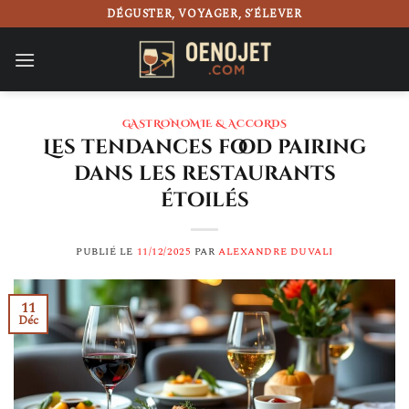
Passer
DÉGUSTER, VOYAGER, S’ÉLEVER
au
contenu
GASTRONOMIE & ACCORDS
Les tendances food pairing
dans les restaurants
étoilés
PUBLIÉ LE
11/12/2025
PAR
ALEXANDRE DUVALI
11
Déc