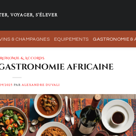
ER, VOYAGER, S’ÉLEVER
VINS & CHAMPAGNES
EQUIPEMENTS
GASTRONOMIE &
TRONOMIE & ACCORDS
 gastronomie africaine
09/2025
PAR
ALEXANDRE DUVALI