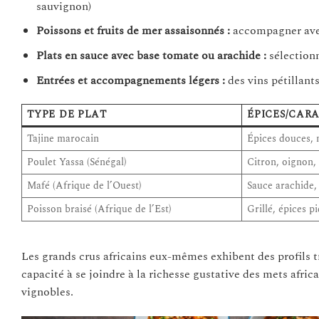
sauvignon)
Poissons et fruits de mer assaisonnés :
accompagner avec 
Plats en sauce avec base tomate ou arachide :
sélectionn
Entrées et accompagnements légers :
des vins pétillant
TYPE DE PLAT
ÉPICES/CAR
Tajine marocain
Épices douces, m
Poulet Yassa (Sénégal)
Citron, oignon,
Mafé (Afrique de l’Ouest)
Sauce arachide,
Poisson braisé (Afrique de l’Est)
Grillé, épices p
Les grands crus africains eux-mêmes exhibent des profils tr
capacité à se joindre à la richesse gustative des mets afri
vignobles.