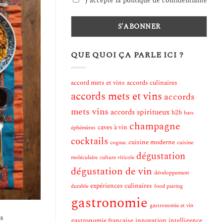
J'accepte la politique de confidentialité
QUE QUOI ÇA PARLE ICI ?
accord mets et vins
accords culinaires
accords mets et vins
accords
mets vins
accords spiritueux
b2b
bars
champagne
caves à vin
éphémères
cocktails
cuisine moderne
cognac
cuisine
dégustation
moléculaire
culture viticole
dégustation de vin
développement
expériences culinaires
durable
food pairing
gastronomie
gastronomie et vin
s
gastronomie française
innovation
intelligence