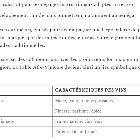
roissant pour les cépages internationaux adaptés au terroir
développement timide mais prometteur, notamment au Sénégal
rus européens, pensés pour accompagner une large palette de p
ent marqués par des notes fruitées, épicées, voire légèrement b
lades traditionnelles.
asse par des collaborations avec les producteurs locaux pour q
égion. La Table Afro-Vinicole devient ainsi un lieu symbolique 
CARACTÉRISTIQUES DES VINS
raz
Riche, fruité, tanins puissants
Finesse, parfumé, épicé
tionaux
Jeune marché, vins frais
Potentiel à confirmer