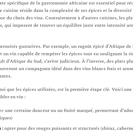
e spécifique de la gastronomie africaine est essentiel pour réu
cuisine réside dans la complexité de ses épices et la diversité
e du choix des vins. Contrairement à d’autres cuisines, les plat
, qui imposent de trouver un équilibre juste entre intensité a
tensités gustatives. Par exemple, un ragoût épicé d’Afrique de 
t un vin capable de tempérer les épices tout en soulignant la r
t d’Afrique du Sud, s’avère judicieux. À l’inverse, des plats plu
trouveront un compagnon idéal dans des vins blancs frais et aro
antes.
insi que les épices utilisées, est la première étape clé. Voici une 
bler en vin :
vec une certaine douceur ou un fruité marqué, permettant d’adou
iques)
 :
opter pour des rouges puissants et structurés (shiraz, cabern