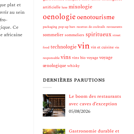
ue plat et
mixologie
artificielle
luxe
vrir au sein
oenologie
oenotourisme
fro-
gique. Ce
packaging
pop-up bars
recettes de cocktails
restaurants
spiritueux
e africaine
sommelier
sommeliers
street
vin
technologie
vin et cuisine
food
vin
vins
voyage
vins bio
voyage
responsable
œnologique
whisky
DERNIÈRES PARUTIONS
Le boom des restaurants
avec caves d’exception
05/08/2026
Gastronomie durable et