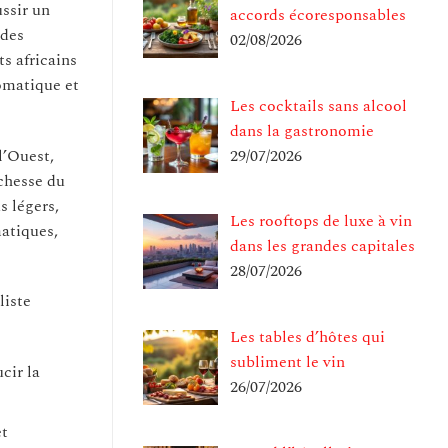
ssir un
accords écoresponsables
 des
02/08/2026
s africains
romatique et
Les cocktails sans alcool
dans la gastronomie
l’Ouest,
29/07/2026
ichesse du
s légers,
Les rooftops de luxe à vin
matiques,
dans les grandes capitales
28/07/2026
liste
Les tables d’hôtes qui
subliment le vin
cir la
26/07/2026
et