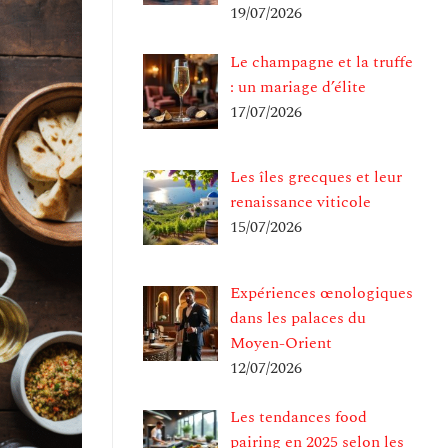
19/07/2026
Le champagne et la truffe
: un mariage d’élite
17/07/2026
Les îles grecques et leur
renaissance viticole
15/07/2026
Expériences œnologiques
dans les palaces du
Moyen-Orient
12/07/2026
Les tendances food
pairing en 2025 selon les