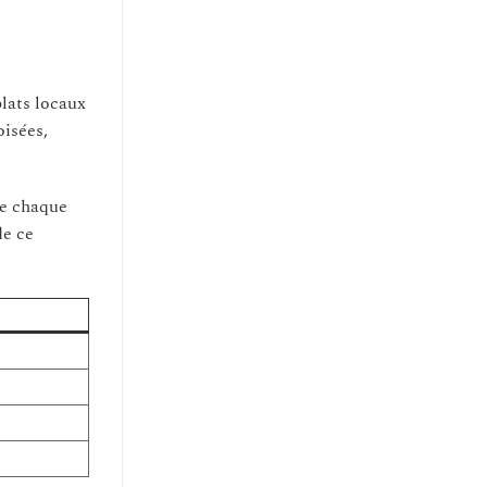
lats locaux
oisées,
ue chaque
de ce