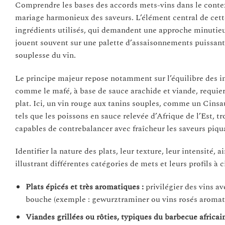
Comprendre les bases des accords mets-vins dans le context
mariage harmonieux des saveurs. L’élément central de cette 
ingrédients utilisés, qui demandent une approche minutieus
jouent souvent sur une palette d’assaisonnements puissants
souplesse du vin.
Le principe majeur repose notamment sur l’équilibre des in
comme le mafé, à base de sauce arachide et viande, requier
plat. Ici, un vin rouge aux tanins souples, comme un Cinsaul
tels que les poissons en sauce relevée d’Afrique de l’Est, 
capables de contrebalancer avec fraîcheur les saveurs piqu
Identifier la nature des plats, leur texture, leur intensité, a
illustrant différentes catégories de mets et leurs profils à ci
Plats épicés et très aromatiques :
privilégier des vins a
bouche (exemple : gewurztraminer ou vins rosés aromat
Viandes grillées ou rôties, typiques du barbecue africain