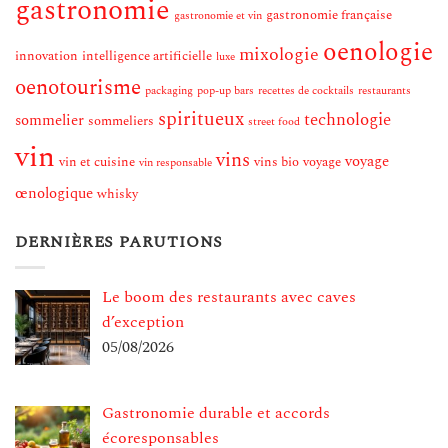
gastronomie
gastronomie française
gastronomie et vin
oenologie
mixologie
innovation
intelligence artificielle
luxe
oenotourisme
packaging
pop-up bars
recettes de cocktails
restaurants
spiritueux
technologie
sommelier
sommeliers
street food
vin
vins
voyage
vin et cuisine
vins bio
voyage
vin responsable
œnologique
whisky
DERNIÈRES PARUTIONS
Le boom des restaurants avec caves
d’exception
05/08/2026
Gastronomie durable et accords
écoresponsables