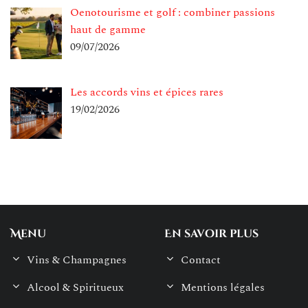
Oenotourisme et golf : combiner passions
haut de gamme
09/07/2026
Les accords vins et épices rares
19/02/2026
Menu
En savoir plus
Vins & Champagnes
Contact
Alcool & Spiritueux
Mentions légales