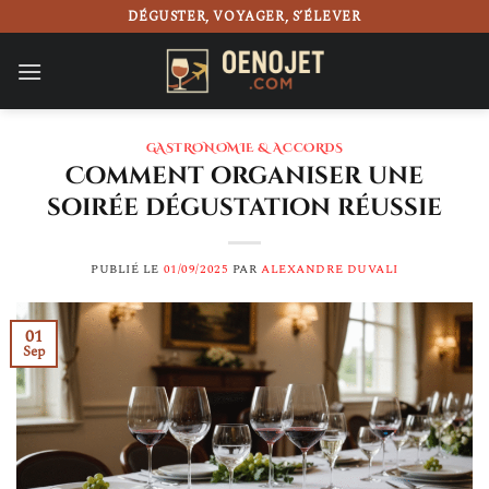
Passer
DÉGUSTER, VOYAGER, S’ÉLEVER
au
contenu
GASTRONOMIE & ACCORDS
Comment organiser une
soirée dégustation réussie
PUBLIÉ LE
01/09/2025
PAR
ALEXANDRE DUVALI
01
Sep