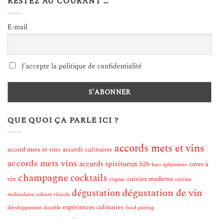
RESTEZ AU COURANT …
E-mail
J'accepte la politique de confidentialité
QUE QUOI ÇA PARLE ICI ?
accords mets et vins
accord mets et vins
accords culinaires
accords mets vins
accords spiritueux
b2b
caves à
bars éphémères
champagne
cocktails
vin
cuisine moderne
cognac
cuisine
dégustation de vin
dégustation
moléculaire
culture viticole
expériences culinaires
développement durable
food pairing