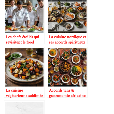
Les chefs étoilés qui
La cuisine nordique et
revisitent le food
ses accords spiritueux
pairing
La cuisine
Accords vins &
végétarienne sublimée
gastronomie africaine
par le vin