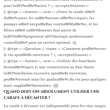
pour lu2019au00e9ration ? », »acceptedAnswer »:
{« @type »: »Answer », »text »: »Outre la carafe u00e0
du00e9canter, les au00e9rateurs u00e9lectriques, les
pompes u00e0 oxygu00e8ne contru00f4lu00e9es, et les
filtres u00e0 su00e9diments font partie de
lu2019u00e9quipement u0153nologie professionnel
conseillu00e9 pour un service optimal. »}},
{« @type »: »Question », »name »: »Comment pru00e9server
le vin apru00e8s ouverture ? », »acceptedAnswer »:
{« @type »: »Answer », »text »: »Utiliser des bouchons
hermu00e9tiques et une conservation au frais limite
lu2019oxydation excessive apru00e8s ouverture,
pru00e9servant ainsi les qualitu00e9s du vin pour quelques
jours supplu00e9mentaires. »}}]}
Quand doit-on absolument utiliser une
carafe à décanter ?
La carafe à décanter est indispensable pour les vins rouges