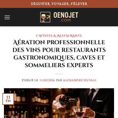
Passer
DÉGUSTER, VOYAGER, S’ÉLEVER
au
contenu
CAVISTES & RESTAURANTS
Aération professionnelle
des vins pour restaurants
gastronomiques, caves et
sommeliers experts
PUBLIÉ LE
11/02/2026
PAR
ALEXANDRE DUVALI
11
Fév