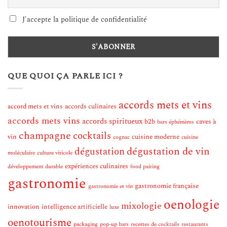
J'accepte la politique de confidentialité
QUE QUOI ÇA PARLE ICI ?
accords mets et vins
accord mets et vins
accords culinaires
accords mets vins
accords spiritueux
b2b
caves à
bars éphémères
champagne
cocktails
vin
cuisine moderne
cognac
cuisine
dégustation de vin
dégustation
moléculaire
culture viticole
expériences culinaires
développement durable
food pairing
gastronomie
gastronomie française
gastronomie et vin
oenologie
mixologie
innovation
intelligence artificielle
luxe
oenotourisme
packaging
pop-up bars
recettes de cocktails
restaurants