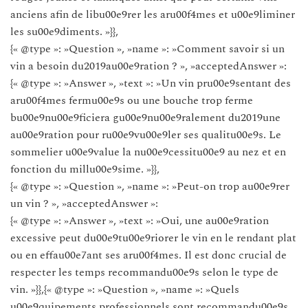
anciens afin de libu00e9rer les aru00f4mes et u00e9liminer
les su00e9diments. »}},
{« @type »: »Question », »name »: »Comment savoir si un
vin a besoin du2019au00e9ration ? », »acceptedAnswer »:
{« @type »: »Answer », »text »: »Un vin pru00e9sentant des
aru00f4mes fermu00e9s ou une bouche trop ferme
bu00e9nu00e9ficiera gu00e9nu00e9ralement du2019une
au00e9ration pour ru00e9vu00e9ler ses qualitu00e9s. Le
sommelier u00e9value la nu00e9cessitu00e9 au nez et en
fonction du millu00e9sime. »}},
{« @type »: »Question », »name »: »Peut-on trop au00e9rer
un vin ? », »acceptedAnswer »:
{« @type »: »Answer », »text »: »Oui, une au00e9ration
excessive peut du00e9tu00e9riorer le vin en le rendant plat
ou en effau00e7ant ses aru00f4mes. Il est donc crucial de
respecter les temps recommandu00e9s selon le type de
vin. »}},{« @type »: »Question », »name »: »Quels
u00e9quipements professionnels sont recommandu00e9s