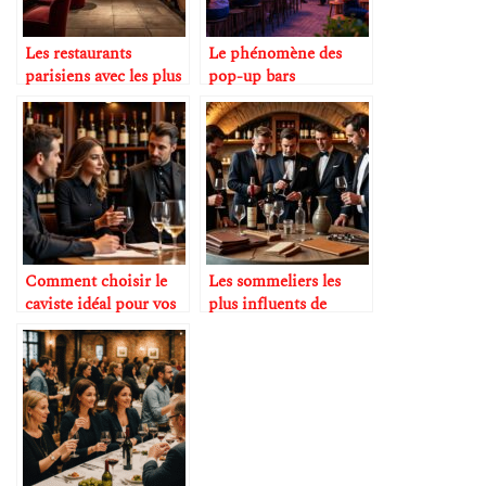
Les restaurants
Le phénomène des
parisiens avec les plus
pop-up bars
belles caves à vin
éphémères
Comment choisir le
Les sommeliers les
caviste idéal pour vos
plus influents de
dégustations
France