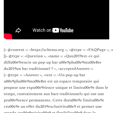
{« @context »: »https://schema.org », »@type »: »FAQPage », »
[{« @type »: »Question », »name »: »Quu2019est-ce qui
diffu00e9rencie un pop-up bar u00e9phu00e9mu00e8re
du2019un bar traditionnel ? », »acceptedAnswer »:
{« @type »: »Answer », »text »: »Un pop-up bar
u00e9phu00e9mu00e8re est un espace temporaire qui
propose une expu00e9rience unique et limitu00e9e dans le
temps, contrairement aux bars traditionnels qui ont une
pru00e9sence permanente. Cette duru00e9e limitu00e9e
cru00e9e un effet du2019exclusivitu00e9 et permet une
grande cru00e9ativitu00e9 et flexibilitu00e9 dans la