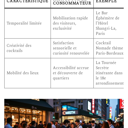
CARACTÉRISTIQUE
EXEMPLE
CONSOMMATEUR
Le Bar
Mobilisation rapide
Éphémère de
Temporalité limitée
des visiteurs,
l’Hôtel
exclusivité
Shangri-La,
Paris
Satisfaction
Cocktail
Créativité des
sensorielle et
Nomade thème
cocktails
curiosité renouvelée
Paris-Bordeaux
La Tournée
Accessibilité accrue
Secrète
Mobilité des lieux
et découverte de
itinérante dans
quartiers
le 18e
arrondissement