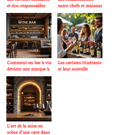
et éco-responsables
entre chefs et maisons
de champagne
Comment un bar à vin
Les cavistes itinérants
devient une marque à
et leur nouvelle
part entière
clientèle
L’art de la mise en
scène d’une cave dans