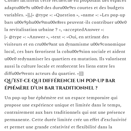
Corner facilitent cette recherche en proposant des espaces
adaptu00e9s u00e0 des duru00e9es courtes et des budgets
variables. »}},{« @type »: »Question », »name »: »Les pop-up
bars u00e9phu00e9mu00e8res peuvent-ils contribuer u00e0
la revitalisation urbaine ? », »acceptedAnswer »:
{« @type »: »Answer », »text »: »Oui, en attirant des
visiteurs et en cru00e9ant un dynamisme u00e9conomique
local, ces bars favorisent la cohu00e9sion sociale et aident
u00e0 redynamiser les quartiers en mutation. Ils valorisent
aussi la culture locale et renforcent les liens entre les
diffu00e9rents acteurs du quartier. »}}]}
Qu’est-ce qui différencie un pop-up bar
éphémère d’un bar traditionnel ?
Un pop-up bar éphémère est un espace temporaire qui
propose une expérience unique et limitée dans le temps,
contrairement aux bars traditionnels qui ont une présence
permanente. Cette durée limitée crée un effet d’exclusivité
et permet une grande créativité et flexibilité dans la