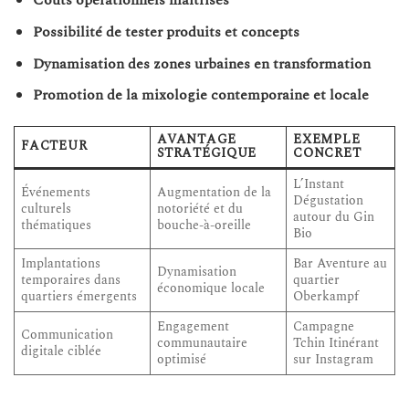
Coûts opérationnels maîtrisés
Possibilité de tester produits et concepts
Dynamisation des zones urbaines en transformation
Promotion de la mixologie contemporaine et locale
AVANTAGE
EXEMPLE
FACTEUR
STRATÉGIQUE
CONCRET
L’Instant
Événements
Augmentation de la
Dégustation
culturels
notoriété et du
autour du Gin
thématiques
bouche-à-oreille
Bio
Implantations
Bar Aventure au
Dynamisation
temporaires dans
quartier
économique locale
quartiers émergents
Oberkampf
Engagement
Campagne
Communication
communautaire
Tchin Itinérant
digitale ciblée
optimisé
sur Instagram