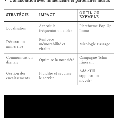
Collaboration avec influenceurs et partenaires locaux
OUTIL OU
STRATÉGIE
IMPACT
EXEMPLE
Accroît la
Plateforme Pop Up
Localisation
fréquentation ciblée
Immo
Renforce
Décoration
mémorabilité et
Mixologie Passage
immersive
viralité
Communication
Campagne Tchin
Optimise la notoriété
digitale
Itinérant
AddicTill
Gestion des
Fluidifie et sécurise
(application
encaissements
le service
mobile)