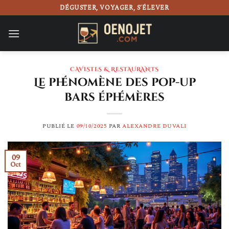
Passer
DÉGUSTER, VOYAGER, S’ÉLEVER
au
contenu
CAVISTES & RESTAURANTS
Le phénomène des pop-up
bars éphémères
PUBLIÉ LE
09/10/2025
PAR
ALEXANDRE DUVALI
09
Oct