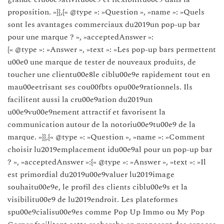
proposition. »}},{« @type »: »Question », »name »: »Quels
sont les avantages commerciaux du2019un pop-up bar
pour une marque ? », »acceptedAnswer »:
{« @type »: »Answer », »text »: »Les pop-up bars permettent
u00e0 une marque de tester de nouveaux produits, de
toucher une clientu00e8le ciblu00e9e rapidement tout en
mau00eetrisant ses cou00fbts opu00e9rationnels. Ils
facilitent aussi la cru00e9ation du2019un
u00e9vu00e9nement attractif et favorisent la
communication autour de la notoriu00e9tu00e9 de la
marque. »}},{« @type »: »Question », »name »: »Comment
choisir lu2019emplacement idu00e9al pour un pop-up bar
? », »acceptedAnswer »:{« @type »: »Answer », »text »: »Il
est primordial du2019u00e9valuer lu2019image
souhaitu00e9e, le profil des clients ciblu00e9s et la
visibilitu00e9 de lu2019endroit. Les plateformes
spu00e9cialisu00e9es comme Pop Up Immo ou My Pop