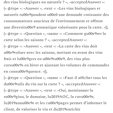
des vins biologiques ou naturels ? », »acceptedAnswer »:
{« @type »: »Answer », »text »: »Les vins biologiques et
naturels ru00e9pondent u00e0 une demande croissante des
consommateurs soucieux de l’environnement et offrent
une diversitu00e9 aromatique valorisante pour la carte. »}},
{« @type »: »Question », »name »: »Comment gu00e9rer la
carte selon les saisons ? », »acceptedAnswer »:
{« @type »: »Answer », »text »: »La carte des vins doit
u00e9voluer avec les saisons, mettant en avant des vins
frais et lu00e9gers en u00e9tu00e9, des vins plus
corsu00e9s en hiver et ajustant les volumes de commandes
en consu00e9quence. »}},
{« @type »: »Question », »name »: »Faut-il afficher tous les
du00e9tails du vin sur la carte ? », »acceptedAnswer »:
{« @type »: »Answer », »text »: »Oui, mentionner la
ru00e9gion, le domaine, lu2019AOC, la cuvu00e9e,
lu2019annu00e9e et les cu00e9pages permet d’informer le
client, de valoriser le vin et du2019enrichir