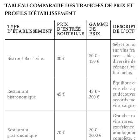
Tableau comparatif des tranches de prix et
profils d’établissement
PRIX
GAMME
TYPE
DESCRIPTI
D’ENTRÉE
DE
D’ÉTABLISSEMENT
DE L’OFFR
BOUTEILLE
PRIX
Sélection axé
sur vins frais 
30 € –
accessibles,
Bistrot / Bar à vins
30 €
150 €
diversité des
cépages, vins
bio inclus
Équilibre ent
vins classique
Restaurant
45 € –
45 €
et découverte
bistronomique
300 €
accords mets
vins soignés
Grands crus,
vins rares,
expérience
Restaurant
70 € –
70 €
œnologique
gastronomique
3600 €
complète, ca