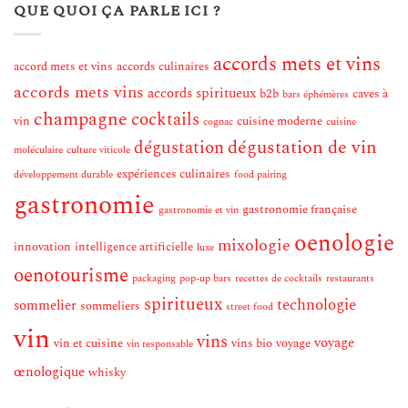
QUE QUOI ÇA PARLE ICI ?
accords mets et vins
accord mets et vins
accords culinaires
accords mets vins
accords spiritueux
b2b
caves à
bars éphémères
champagne
cocktails
vin
cuisine moderne
cognac
cuisine
dégustation de vin
dégustation
moléculaire
culture viticole
expériences culinaires
développement durable
food pairing
gastronomie
gastronomie française
gastronomie et vin
oenologie
mixologie
innovation
intelligence artificielle
luxe
oenotourisme
packaging
pop-up bars
recettes de cocktails
restaurants
spiritueux
technologie
sommelier
sommeliers
street food
vin
vins
voyage
vin et cuisine
vins bio
voyage
vin responsable
œnologique
whisky