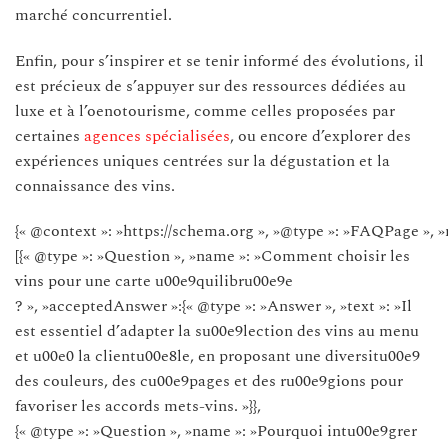
marché concurrentiel.
Enfin, pour s’inspirer et se tenir informé des évolutions, il
est précieux de s’appuyer sur des ressources dédiées au
luxe et à l’oenotourisme, comme celles proposées par
certaines
agences spécialisées
, ou encore d’explorer des
expériences uniques centrées sur la dégustation et la
connaissance des vins.
{« @context »: »https://schema.org », »@type »: »FAQPage », »
[{« @type »: »Question », »name »: »Comment choisir les
vins pour une carte u00e9quilibru00e9e
? », »acceptedAnswer »:{« @type »: »Answer », »text »: »Il
est essentiel d’adapter la su00e9lection des vins au menu
et u00e0 la clientu00e8le, en proposant une diversitu00e9
des couleurs, des cu00e9pages et des ru00e9gions pour
favoriser les accords mets-vins. »}},
{« @type »: »Question », »name »: »Pourquoi intu00e9grer