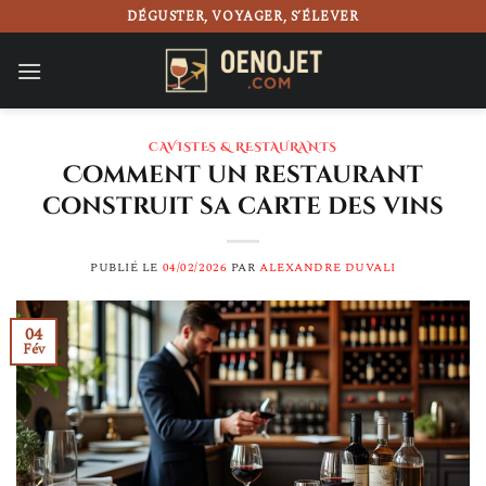
Passer
DÉGUSTER, VOYAGER, S’ÉLEVER
au
contenu
CAVISTES & RESTAURANTS
Comment un restaurant
construit sa carte des vins
PUBLIÉ LE
04/02/2026
PAR
ALEXANDRE DUVALI
04
Fév