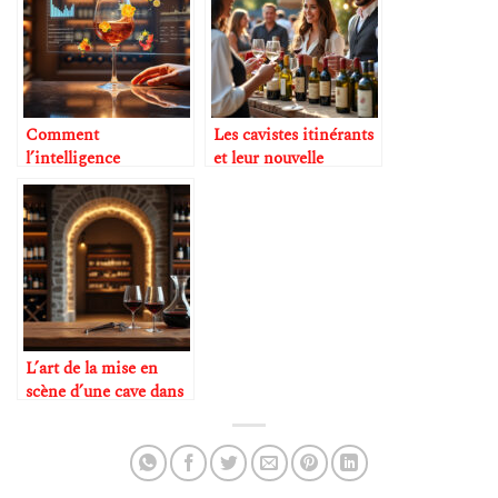
Comment
Les cavistes itinérants
l’intelligence
et leur nouvelle
artificielle décrit les
clientèle
arômes mieux qu’un
sommelier
L’art de la mise en
scène d’une cave dans
un restaurant