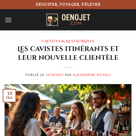
Passer
DÉGUSTER, VOYAGER, S’ÉLEVER
au
contenu
CAVISTES & RESTAURANTS
Les cavistes itinérants et
leur nouvelle clientèle
PUBLIÉ LE
13/10/2025
PAR
ALEXANDRE DUVALI
13
Oct