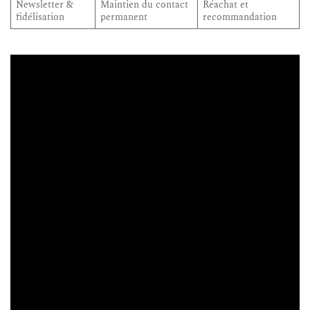
Newsletter &
Maintien du contact
Réachat et
fidélisation
permanent
recommandation