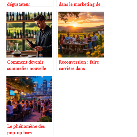
dégustateur
dans le marketing de
professionnel
luxe du vin
Comment devenir
Reconversion : faire
sommelier nouvelle
carrière dans
génération
l’oenotourisme
Le phénomène des
pop-up bars