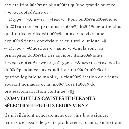
caviste itinu00e9rant plutu00f4t qu’une grande surface
? », »acceptedAnswer »:
{« @type »: »Answer », »text »: »Pour bu00e9nu00e9ficier
du2019un conseil personnalisu00e9, du2019une offre plus
qualitative et diversifiu00e9e, ainsi que vivre une
expu00e9rience conviviale et culturelle unique. »}},
{« @type »: »Question », »name »: »Quels sont les
principaux du00e9fis des cavistes itinu00e9rants
? », »acceptedAnswer »:{« @type »: »Answer », »text »: »La
du00e9pendance aux conditions mu00e9tu00e9o, la
gestion logistique mobile, la fidu00e9lisation de clients
souvent nomades et la nu00e9cessitu00e9 de
professionnalisation continue. »}}]}
Comment les cavistes itinérants
sélectionnent-ils leurs vins ?
Ils privilégient généralement des vins biologiques,
naturels et issus de petits producteurs locaux, en mettant