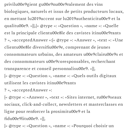
privilu00e9gient gu00e9nu00e9ralement des vins
biologiques, naturels et issus de petits producteurs locaux,
en mettant lu2019accent sur lu2019authenticitu00e9 et la
qualitu00e9. »}},{« @type »: »Question », »name »: »Quelle
est la principale clientu00e8le des cavistes itinu00e9rants
? », »acceptedAnswer »:{« @type »: »Answer », »text »: »Une
clientu00e8le diversifiu00e9e, comprenant de jeunes
consommateurs urbains, des amateurs u00e9clairu00e9s et
des consommateurs u00e9coresponsables, recherchant
transparence et conseil personnalisu00e9. »}},
{« @type »: »Question », »name »: »Quels outils digitaux
utilisent les cavistes itinu00e9rants
? », »acceptedAnswer »:
{« @type »: »Answer », »text »: »Sites internet, ru00e9seaux
sociaux, click-and-collect, newsletters et masterclasses en
ligne pour renforcer la proximitu00e9 et la
fidu00e9litu00e9. »}},
{« @type »: »Question », »name »: »Pourquoi choisir un