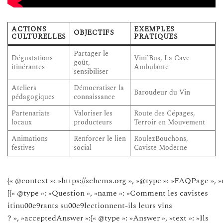
ACTIONS
EXEMPLES
OBJECTIFS
CULTURELLES
PRATIQUES
Partager le
Dégustations
Vini’Bus, La Cave
goût,
itinérantes
Ambulante
sensibiliser
Ateliers
Démocratiser la
Baroudeur du Vin
pédagogiques
connaissance
Partenariats
Valoriser les
Route des Cépages,
locaux
producteurs
Terroir en Mouvement
Animations
Renforcer le lien
RoulezBouchons,
festives
social
Caviste Moderne
{« @context »: »https://schema.org », »@type »: »FAQPage », »
[{« @type »: »Question », »name »: »Comment les cavistes
itinu00e9rants su00e9lectionnent-ils leurs vins
? », »acceptedAnswer »:{« @type »: »Answer », »text »: »Ils