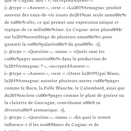
que le Cognac non ? », »acceptedAnswer »:
{« @type »: »Answer », »text »: »Lu2019Armagnac produit
souvent des eaux-de-vie issues du2019une seule annu00e9e
de ru00e9colte, ce qui permet une expression unique et
typique de ce millu00e9sime. Le Cognac mise plutu00f4t
sur lu2019assemblage de plusieurs annu00e9es pour
garantir la ru00e9gularitu00e9 du gou00fbt. »}},
{« @type »: »Question », »name »: »Quels sont les
cu00e9pages autorisu00e9s dans la production de
lu2019Armagnac ? », »acceptedAnswer »:
{« @type »: »Answer », »text »: »Outre lu2019Ugni Blanc,
lu2019Armagnac autorise plusieurs autres cu00e9pages
comme le Baco, la Folle Blanche, le Colombard, ainsi que
du2019anciens cu00e9pages comme le plant de graisse ou
la clairette de Gascogne, contribuant u00e0 sa
diversitu00e9 aromatique. »}},
{« @type »: »Question », »name »: »En quoi le terroir
influence-t-il les aru00f4mes du Cognac et de