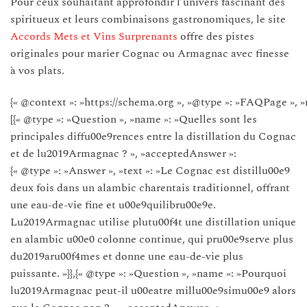
Pour ceux souhaitant approfondir l’univers fascinant des
spiritueux et leurs combinaisons gastronomiques, le site
Accords Mets et Vins Surprenants
offre des pistes
originales pour marier Cognac ou Armagnac avec finesse
à vos plats.
{« @context »: »https://schema.org », »@type »: »FAQPage », »
[{« @type »: »Question », »name »: »Quelles sont les
principales diffu00e9rences entre la distillation du Cognac
et de lu2019Armagnac ? », »acceptedAnswer »:
{« @type »: »Answer », »text »: »Le Cognac est distillu00e9
deux fois dans un alambic charentais traditionnel, offrant
une eau-de-vie fine et u00e9quilibru00e9e.
Lu2019Armagnac utilise plutu00f4t une distillation unique
en alambic u00e0 colonne continue, qui pru00e9serve plus
du2019aru00f4mes et donne une eau-de-vie plus
puissante. »}},{« @type »: »Question », »name »: »Pourquoi
lu2019Armagnac peut-il u00eatre millu00e9simu00e9 alors