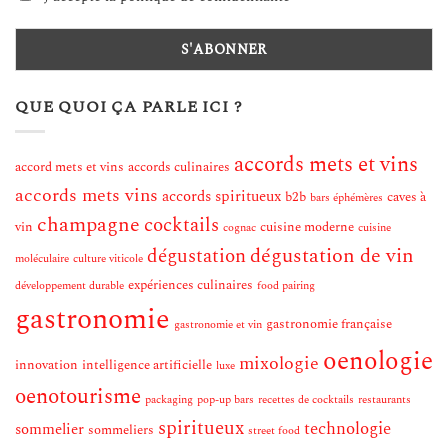
QUE QUOI ÇA PARLE ICI ?
accords mets et vins
accord mets et vins
accords culinaires
accords mets vins
accords spiritueux
b2b
caves à
bars éphémères
champagne
cocktails
vin
cuisine moderne
cognac
cuisine
dégustation de vin
dégustation
moléculaire
culture viticole
expériences culinaires
développement durable
food pairing
gastronomie
gastronomie française
gastronomie et vin
oenologie
mixologie
innovation
intelligence artificielle
luxe
oenotourisme
packaging
pop-up bars
recettes de cocktails
restaurants
spiritueux
technologie
sommelier
sommeliers
street food