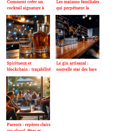
Comment créer un
Les maisons familiales
cocktail signature à
qui perpétuent la
base de cognac
tradition
Spiritueux et
Le gin artisanal :
blockchain : traçabilité
nouvelle star des bars
du goût
premium
Parents : repères clairs
sur alcool, fêtes et