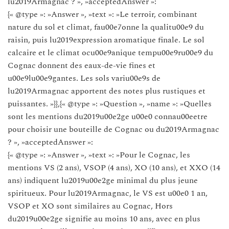
lu2019Armagnac ? », »acceptedAnswer »:
{« @type »: »Answer », »text »: »Le terroir, combinant
nature du sol et climat, fau00e7onne la qualitu00e9 du
raisin, puis lu2019expression aromatique finale. Le sol
calcaire et le climat ocu00e9anique tempu00e9ru00e9 du
Cognac donnent des eaux-de-vie fines et
u00e9lu00e9gantes. Les sols variu00e9s de
lu2019Armagnac apportent des notes plus rustiques et
puissantes. »}},{« @type »: »Question », »name »: »Quelles
sont les mentions du2019u00e2ge u00e0 connau00eetre
pour choisir une bouteille de Cognac ou du2019Armagnac
? », »acceptedAnswer »:
{« @type »: »Answer », »text »: »Pour le Cognac, les
mentions VS (2 ans), VSOP (4 ans), XO (10 ans), et XXO (14
ans) indiquent lu2019u00e2ge minimal du plus jeune
spiritueux. Pour lu2019Armagnac, le VS est u00e0 1 an,
VSOP et XO sont similaires au Cognac, Hors
du2019u00e2ge signifie au moins 10 ans, avec en plus