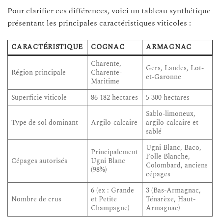
Pour clarifier ces différences, voici un tableau synthétique
présentant les principales caractéristiques viticoles :
CARACTÉRISTIQUE
COGNAC
ARMAGNAC
Charente,
Gers, Landes, Lot-
Région principale
Charente-
et-Garonne
Maritime
Superficie viticole
86 182 hectares
5 300 hectares
Sablo-limoneux,
Type de sol dominant
Argilo-calcaire
argilo-calcaire et
sablé
Ugni Blanc, Baco,
Principalement
Folle Blanche,
Cépages autorisés
Ugni Blanc
Colombard, anciens
(98%)
cépages
6 (ex : Grande
3 (Bas-Armagnac,
Nombre de crus
et Petite
Ténarèze, Haut-
Champagne)
Armagnac)