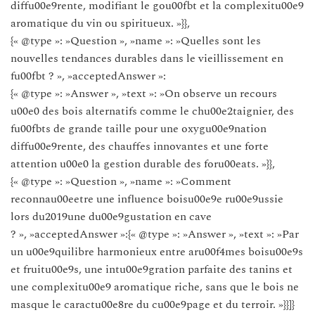
diffu00e9rente, modifiant le gou00fbt et la complexitu00e9
aromatique du vin ou spiritueux. »}},
{« @type »: »Question », »name »: »Quelles sont les
nouvelles tendances durables dans le vieillissement en
fu00fbt ? », »acceptedAnswer »:
{« @type »: »Answer », »text »: »On observe un recours
u00e0 des bois alternatifs comme le chu00e2taignier, des
fu00fbts de grande taille pour une oxygu00e9nation
diffu00e9rente, des chauffes innovantes et une forte
attention u00e0 la gestion durable des foru00eats. »}},
{« @type »: »Question », »name »: »Comment
reconnau00eetre une influence boisu00e9e ru00e9ussie
lors du2019une du00e9gustation en cave
? », »acceptedAnswer »:{« @type »: »Answer », »text »: »Par
un u00e9quilibre harmonieux entre aru00f4mes boisu00e9s
et fruitu00e9s, une intu00e9gration parfaite des tanins et
une complexitu00e9 aromatique riche, sans que le bois ne
masque le caractu00e8re du cu00e9page et du terroir. »}}]}