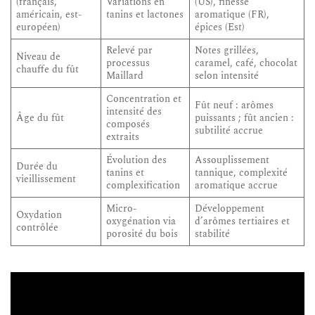
(français,
Variations en
(US), finesse
américain, est-
tanins et lactones
aromatique (FR),
européen)
épices (Est)
Relevé par
Notes grillées,
Niveau de
processus
caramel, café, chocolat
chauffe du fût
Maillard
selon intensité
Concentration et
Fût neuf : arômes
intensité des
Âge du fût
puissants ; fût ancien :
composés
subtilité accrue
extraits
Évolution des
Assouplissement
Durée du
tanins et
tannique, complexité
vieillissement
complexification
aromatique accrue
Micro-
Développement
Oxydation
oxygénation via
d’arômes tertiaires et
contrôlée
porosité du bois
stabilité