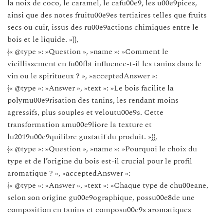
la noix de coco, le caramel, le cafu00e9, les u00e9pices,
ainsi que des notes fruitu00e9es tertiaires telles que fruits
secs ou cuir, issus des ru00e9actions chimiques entre le
bois et le liquide. »}},
{« @type »: »Question », »name »: »Comment le
vieillissement en fu00fbt influence-t-il les tanins dans le
vin ou le spiritueux ? », »acceptedAnswer »:
{« @type »: »Answer », »text »: »Le bois facilite la
polymu00e9risation des tanins, les rendant moins
agressifs, plus souples et veloutu00e9s. Cette
transformation amu00e9liore la texture et
lu2019u00e9quilibre gustatif du produit. »}},
{« @type »: »Question », »name »: »Pourquoi le choix du
type et de l’origine du bois est-il crucial pour le profil
aromatique ? », »acceptedAnswer »:
{« @type »: »Answer », »text »: »Chaque type de chu00eane,
selon son origine gu00e9ographique, possu00e8de une
composition en tanins et composu00e9s aromatiques