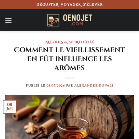
Passer
DÉGUSTER, VOYAGER, S’ÉLEVER
au
contenu
ALCOOLS & SPIRITUEUX
Comment le vieillissement
en fût influence les
arômes
PUBLIÉ LE
08/07/2026
PAR
ALEXANDRE DUVALI
08
Juil