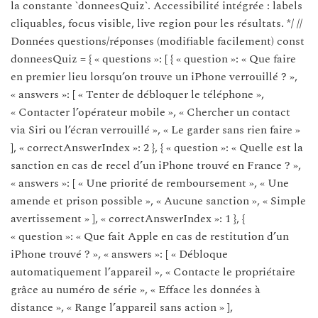
la constante `donneesQuiz`. Accessibilité intégrée : labels
cliquables, focus visible, live region pour les résultats. */ //
Données questions/réponses (modifiable facilement) const
donneesQuiz = { « questions »: [ { « question »: « Que faire
en premier lieu lorsqu’on trouve un iPhone verrouillé ? »,
« answers »: [ « Tenter de débloquer le téléphone »,
« Contacter l’opérateur mobile », « Chercher un contact
via Siri ou l’écran verrouillé », « Le garder sans rien faire »
], « correctAnswerIndex »: 2 }, { « question »: « Quelle est la
sanction en cas de recel d’un iPhone trouvé en France ? »,
« answers »: [ « Une priorité de remboursement », « Une
amende et prison possible », « Aucune sanction », « Simple
avertissement » ], « correctAnswerIndex »: 1 }, {
« question »: « Que fait Apple en cas de restitution d’un
iPhone trouvé ? », « answers »: [ « Débloque
automatiquement l’appareil », « Contacte le propriétaire
grâce au numéro de série », « Efface les données à
distance », « Range l’appareil sans action » ],