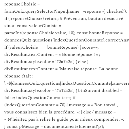
reponseChoisie =
formQuiz.querySelector(‘input[name= »reponse »]:checked’);
if (!reponseChoisie) return; // Prévention, bouton désactivé
sinon const valeurChoisie =
parseInt(reponseChoisie.value, 10); const bonneReponse =
donneesQuiz.questions[indexQuestionCourante].correctAns
if (valeurChoisie === bonneReponse) { score++;
divResultat.textContent = « Bonne réponse ! « ;
divResultat.style.color = ‘#2a7a2a’; } else {
divResultat.textContent = `Mauvaise réponse. La bonne
réponse était :
\ »${donneesQuiz.questions[indexQuestionCourante].answers[
divResultat.style.color = ‘#a12a2a’; } btnSuivant.disabled =
false; indexQuestionCourante++; if
(indexQuestionCourante = 70) { message = « Bon travail,
vous connaissez bien la procédure. »; } else { message =
« N’hésitez pas à relire le guide pour mieux comprendre. »;
} const pMessage = document.createElement(‘p’);