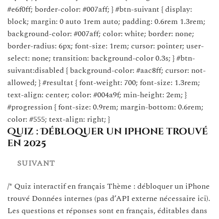
#e6f0ff; border-color: #007aff; } #btn-suivant { display:
block; margin: 0 auto 1rem auto; padding: 0.6rem 1.3rem;
background-color: #007aff; color: white; border: none;
border-radius: 6px; font-size: 1rem; cursor: pointer; user-
select: none; transition: background-color 0.3s; } #btn-
suivant:disabled { background-color: #aac8ff; cursor: not-
allowed; } #resultat { font-weight: 700; font-size: 1.3rem;
text-align: center; color: #004a9f; min-height: 2em; }
#progression { font-size: 0.9rem; margin-bottom: 0.6rem;
color: #555; text-align: right; }
Quiz : Débloquer un iPhone trouvé
en 2025
SUIVANT
/* Quiz interactif en français Thème : débloquer un iPhone
trouvé Données internes (pas d’API externe nécessaire ici).
Les questions et réponses sont en français, éditables dans