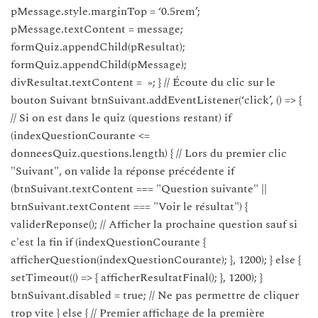
pMessage.style.marginTop = ‘0.5rem’;
pMessage.textContent = message;
formQuiz.appendChild(pResultat);
formQuiz.appendChild(pMessage);
divResultat.textContent = »; } // Écoute du clic sur le
bouton Suivant btnSuivant.addEventListener(‘click’, () => {
// Si on est dans le quiz (questions restant) if
(indexQuestionCourante <=
donneesQuiz.questions.length) { // Lors du premier clic
"Suivant", on valide la réponse précédente if
(btnSuivant.textContent === "Question suivante" ||
btnSuivant.textContent === "Voir le résultat") {
validerReponse(); // Afficher la prochaine question sauf si
c'est la fin if (indexQuestionCourante {
afficherQuestion(indexQuestionCourante); }, 1200); } else {
setTimeout(() => { afficherResultatFinal(); }, 1200); }
btnSuivant.disabled = true; // Ne pas permettre de cliquer
trop vite } else { // Premier affichage de la première