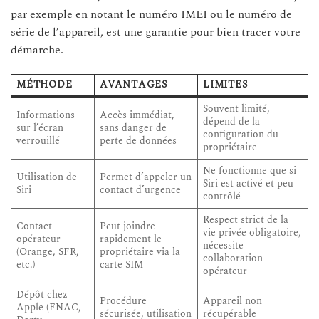
par exemple en notant le numéro IMEI ou le numéro de
série de l’appareil, est une garantie pour bien tracer votre
démarche.
MÉTHODE
AVANTAGES
LIMITES
Souvent limité,
Informations
Accès immédiat,
dépend de la
sur l’écran
sans danger de
configuration du
verrouillé
perte de données
propriétaire
Ne fonctionne que si
Utilisation de
Permet d’appeler un
Siri est activé et peu
Siri
contact d’urgence
contrôlé
Respect strict de la
Contact
Peut joindre
vie privée obligatoire,
opérateur
rapidement le
nécessite
(Orange, SFR,
propriétaire via la
collaboration
etc.)
carte SIM
opérateur
Dépôt chez
Procédure
Appareil non
Apple (FNAC,
sécurisée, utilisation
récupérable