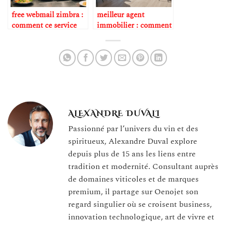
free webmail zimbra :
meilleur agent
comment ce service
immobilier : comment
facilite la gestion de la
trouver un spécialiste
correspondance
proche des restaurants
professionnelle dans la
gastronomiques en
gastronomie ?
2025 ?
ALEXANDRE DUVALI
Passionné par l’univers du vin et des
spiritueux, Alexandre Duval explore
depuis plus de 15 ans les liens entre
tradition et modernité. Consultant auprès
de domaines viticoles et de marques
premium, il partage sur Oenojet son
regard singulier où se croisent business,
innovation technologique, art de vivre et