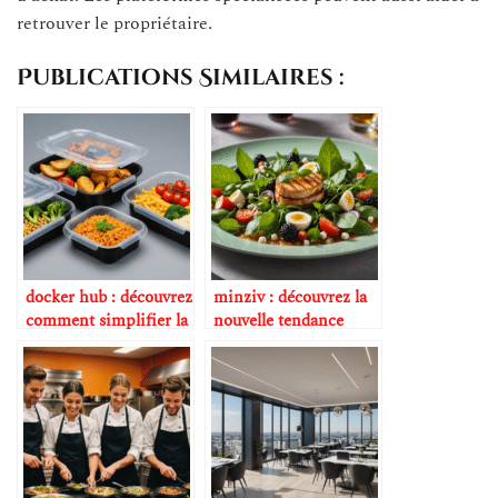
retrouver le propriétaire.
Publications Similaires :
docker hub : découvrez
minziv : découvrez la
comment simplifier la
nouvelle tendance
gestion de vos
gastronomique
conteneurs pour des
incontournable en
expériences
2025
gastronomiques
innovantes