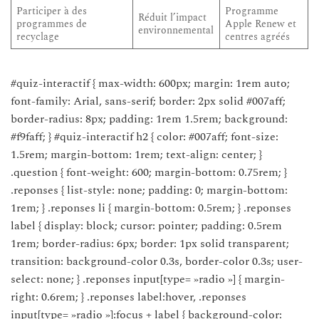
Participer à des
Programme
Réduit l’impact
programmes de
Apple Renew et
environnemental
recyclage
centres agréés
#quiz-interactif { max-width: 600px; margin: 1rem auto;
font-family: Arial, sans-serif; border: 2px solid #007aff;
border-radius: 8px; padding: 1rem 1.5rem; background:
#f9faff; } #quiz-interactif h2 { color: #007aff; font-size:
1.5rem; margin-bottom: 1rem; text-align: center; }
.question { font-weight: 600; margin-bottom: 0.75rem; }
.reponses { list-style: none; padding: 0; margin-bottom:
1rem; } .reponses li { margin-bottom: 0.5rem; } .reponses
label { display: block; cursor: pointer; padding: 0.5rem
1rem; border-radius: 6px; border: 1px solid transparent;
transition: background-color 0.3s, border-color 0.3s; user-
select: none; } .reponses input[type= »radio »] { margin-
right: 0.6rem; } .reponses label:hover, .reponses
input[type= »radio »]:focus + label { background-color: