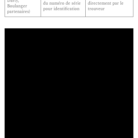
Darty,
du numéro de série
directement par le
Boulanger
pour identification
trouveur
partenaires)