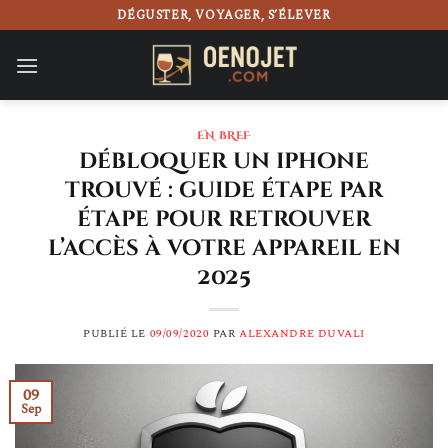
Passer
DÉGUSTER, VOYAGER, S’ÉLEVER
au
contenu
EN BREF
débloquer un iphone
trouvé : guide étape par
étape pour retrouver
l’accès à votre appareil en
2025
PUBLIÉ LE
09/09/2020
PAR
ALEXANDRE DUVALI
09
Sep