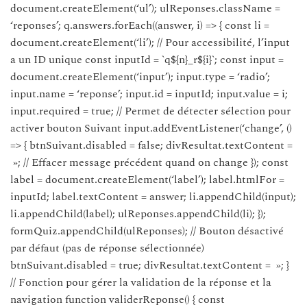
document.createElement(‘ul’); ulReponses.className =
‘reponses’; q.answers.forEach((answer, i) => { const li =
document.createElement(‘li’); // Pour accessibilité, l’input
a un ID unique const inputId = `q${n}_r${i}`; const input =
document.createElement(‘input’); input.type = ‘radio’;
input.name = ‘reponse’; input.id = inputId; input.value = i;
input.required = true; // Permet de détecter sélection pour
activer bouton Suivant input.addEventListener(‘change’, ()
=> { btnSuivant.disabled = false; divResultat.textContent =
»; // Effacer message précédent quand on change }); const
label = document.createElement(‘label’); label.htmlFor =
inputId; label.textContent = answer; li.appendChild(input);
li.appendChild(label); ulReponses.appendChild(li); });
formQuiz.appendChild(ulReponses); // Bouton désactivé
par défaut (pas de réponse sélectionnée)
btnSuivant.disabled = true; divResultat.textContent = »; }
// Fonction pour gérer la validation de la réponse et la
navigation function validerReponse() { const