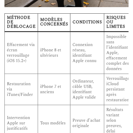
MÉTHODE
RISQUES
MODÈLES
DE
CONDITIONS
OU
CONCERNÉS
DÉBLOCAGE
LIMITES
Impossible
sans
Effacement via
Connexion
l’identifiant
écran
iPhone 8 et
réseau,
Apple,
verrouillage
ultérieurs
identifiant
effacement
(iOS 15.2+)
Apple connu
complet des
données
Verrouillage
Ordinateur,
Restauration
iCloud
iPhone 7 et
câble USB,
via
persistant
anciens
identifiant
iTunes/Finder
après
Apple valide
restauration
Résultats
variant
Intervention
Preuve d’achat
selon
Apple sur
Tous modèles
originale
preuves,
justificatifs
délai