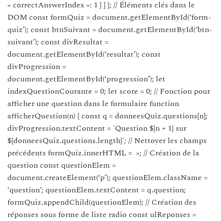
« correctAnswerIndex »: 1 } ] }; // Éléments clés dans le
DOM const formQuiz = document.getElementById(‘form-
quiz’); const btnSuivant = document.getElementById(‘btn-
suivant’); const divResultat =
document.getElementById(‘resultat’); const
divProgression =
document.getElementById(‘progression’); let
indexQuestionCourante = 0; let score = 0; // Fonction pour
afficher une question dans le formulaire function
afficherQuestion(n) { const q = donneesQuiz.questions[n];
divProgression.textContent = `Question ${n + 1} sur
${donneesQuiz.questions.length}`; // Nettoyer les champs
précédents formQuiz.innerHTML = »; // Création de la
question const questionElem =
document.createElement(‘p’); questionElem.className =
‘question’; questionElem.textContent = q.question;
formQuiz.appendChild(questionElem); // Création des
réponses sous forme de liste radio const ulReponses =