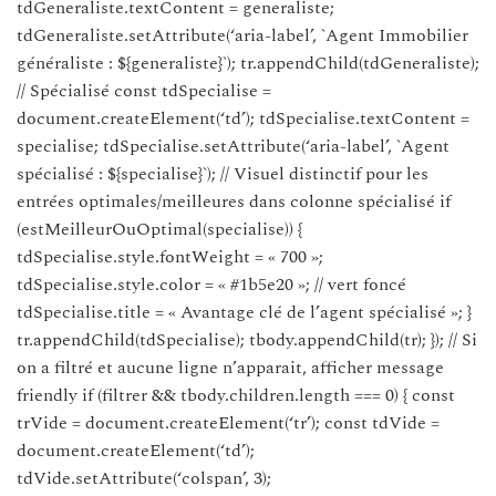
tdGeneraliste.textContent = generaliste;
tdGeneraliste.setAttribute(‘aria-label’, `Agent Immobilier
généraliste : ${generaliste}`); tr.appendChild(tdGeneraliste);
// Spécialisé const tdSpecialise =
document.createElement(‘td’); tdSpecialise.textContent =
specialise; tdSpecialise.setAttribute(‘aria-label’, `Agent
spécialisé : ${specialise}`); // Visuel distinctif pour les
entrées optimales/meilleures dans colonne spécialisé if
(estMeilleurOuOptimal(specialise)) {
tdSpecialise.style.fontWeight = « 700 »;
tdSpecialise.style.color = « #1b5e20 »; // vert foncé
tdSpecialise.title = « Avantage clé de l’agent spécialisé »; }
tr.appendChild(tdSpecialise); tbody.appendChild(tr); }); // Si
on a filtré et aucune ligne n’apparait, afficher message
friendly if (filtrer && tbody.children.length === 0) { const
trVide = document.createElement(‘tr’); const tdVide =
document.createElement(‘td’);
tdVide.setAttribute(‘colspan’, 3);