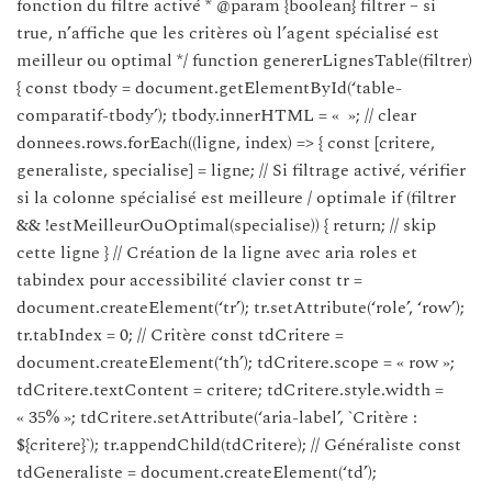
fonction du filtre activé * @param {boolean} filtrer – si
true, n’affiche que les critères où l’agent spécialisé est
meilleur ou optimal */ function genererLignesTable(filtrer)
{ const tbody = document.getElementById(‘table-
comparatif-tbody’); tbody.innerHTML = « »; // clear
donnees.rows.forEach((ligne, index) => { const [critere,
generaliste, specialise] = ligne; // Si filtrage activé, vérifier
si la colonne spécialisé est meilleure / optimale if (filtrer
&& !estMeilleurOuOptimal(specialise)) { return; // skip
cette ligne } // Création de la ligne avec aria roles et
tabindex pour accessibilité clavier const tr =
document.createElement(‘tr’); tr.setAttribute(‘role’, ‘row’);
tr.tabIndex = 0; // Critère const tdCritere =
document.createElement(‘th’); tdCritere.scope = « row »;
tdCritere.textContent = critere; tdCritere.style.width =
« 35% »; tdCritere.setAttribute(‘aria-label’, `Critère :
${critere}`); tr.appendChild(tdCritere); // Généraliste const
tdGeneraliste = document.createElement(‘td’);