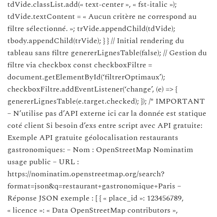
tdVide.classList.add(« text-center », « fst-italic »);
tdVide.textContent = « Aucun critère ne correspond au
filtre sélectionné. »; trVide.appendChild(tdVide);
tbody.appendChild(trVide); } } // Initial rendering du
tableau sans filtre genererLignesTable(false); // Gestion du
filtre via checkbox const checkboxFiltre =
document.getElementById(‘filtrerOptimaux’);
checkboxFiltre.addEventListener(‘change’, (e) => {
genererLignesTable(e.target.checked); }); /* IMPORTANT
– N’utilise pas d’API externe ici car la donnée est statique
coté client Si besoin d’exs entre script avec API gratuite:
Exemple API gratuite géolocalisation restaurants
gastronomiques: – Nom : OpenStreetMap Nominatim
usage public – URL :
https://nominatim.openstreetmap.org/search?
format=json&q=restaurant+gastronomique+Paris –
Réponse JSON exemple : [ { « place_id »: 123456789,
« licence »: « Data OpenStreetMap contributors »,