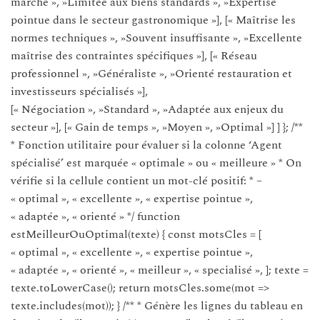
marché », »Limitée aux biens standards », »Expertise
pointue dans le secteur gastronomique »], [« Maîtrise les
normes techniques », »Souvent insuffisante », »Excellente
maîtrise des contraintes spécifiques »], [« Réseau
professionnel », »Généraliste », »Orienté restauration et
investisseurs spécialisés »],
[« Négociation », »Standard », »Adaptée aux enjeux du
secteur »], [« Gain de temps », »Moyen », »Optimal »] ] }; /**
* Fonction utilitaire pour évaluer si la colonne ‘Agent
spécialisé’ est marquée « optimale » ou « meilleure » * On
vérifie si la cellule contient un mot-clé positif: * –
« optimal », « excellente », « expertise pointue »,
« adaptée », « orienté » */ function
estMeilleurOuOptimal(texte) { const motsCles = [
« optimal », « excellente », « expertise pointue »,
« adaptée », « orienté », « meilleur », « specialisé », ]; texte =
texte.toLowerCase(); return motsCles.some(mot =>
texte.includes(mot)); } /** * Génère les lignes du tableau en