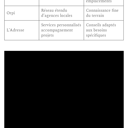
emplacements
Réseau étendu
Connaissance fine
Orpi
d’agences locales
du terrain
Services personnalisés
Conseils adaptés
L’Adresse
accompagnement
aux besoins
projets
spécifiques