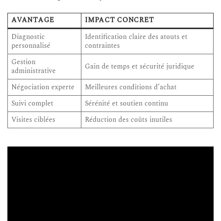
AVANTAGE
IMPACT CONCRET
Diagnostic
Identification claire des atouts et
personnalisé
contraintes
Gestion
Gain de temps et sécurité juridique
administrative
Négociation experte
Meilleures conditions d’achat
Suivi complet
Sérénité et soutien continu
Visites ciblées
Réduction des coûts inutiles