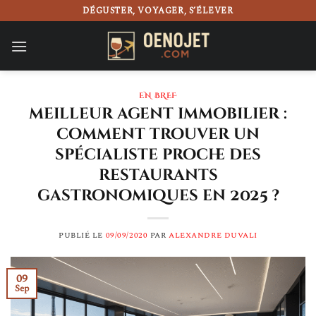
Passer
DÉGUSTER, VOYAGER, S’ÉLEVER
au
contenu
EN BREF
meilleur agent immobilier :
comment trouver un
spécialiste proche des
restaurants
gastronomiques en 2025 ?
PUBLIÉ LE
09/09/2020
PAR
ALEXANDRE DUVALI
09
Sep