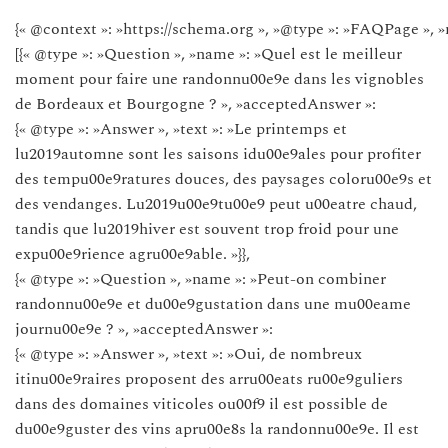
{« @context »: »https://schema.org », »@type »: »FAQPage », »
[{« @type »: »Question », »name »: »Quel est le meilleur
moment pour faire une randonnu00e9e dans les vignobles
de Bordeaux et Bourgogne ? », »acceptedAnswer »:
{« @type »: »Answer », »text »: »Le printemps et
lu2019automne sont les saisons idu00e9ales pour profiter
des tempu00e9ratures douces, des paysages coloru00e9s et
des vendanges. Lu2019u00e9tu00e9 peut u00eatre chaud,
tandis que lu2019hiver est souvent trop froid pour une
expu00e9rience agru00e9able. »}},
{« @type »: »Question », »name »: »Peut-on combiner
randonnu00e9e et du00e9gustation dans une mu00eame
journu00e9e ? », »acceptedAnswer »:
{« @type »: »Answer », »text »: »Oui, de nombreux
itinu00e9raires proposent des arru00eats ru00e9guliers
dans des domaines viticoles ou00f9 il est possible de
du00e9guster des vins apru00e8s la randonnu00e9e. Il est