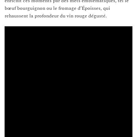
enrichit ces moments par des mets emblématiques, tel le
bœuf bourguignon ou le fromage d’Époisses, qui
rehaussent la profondeur du vin rouge dégusté.