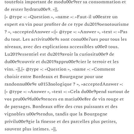
toutefois important de modu00e9rer sa consommation et
de rester hydratu00e9. »}},
{« @type »: »Question », »name »: »Faut-il u00eatre un
expert en vin pour profiter de ce type du2019oenotourisme
? », »acceptedAnswer »:{« @type »: »Answer », »text »: »Pas
du tout. Les activitu00e9s sont conu00e7ues pour tous les
niveaux, avec des explications accessibles u00e0 tous.
Lu2019essentiel est du2019avoir la curiositu00e9 de
du00e9couvrir et du2019appru00e9cier le terroir et les
vins. »}},{« @type »: »Question », »name »: »Comment
choisir entre Bordeaux et Bourgogne pour une
randonnu00e9e u0153nologique ? », »acceptedAnswer »:
{« @type »: »Answer », »text »: »Cela du00e9pend surtout de
vos pru00e9fu00e9rences en matiu00e8re de vin rouge et
de paysages. Bordeaux offre des crus puissants et des
vignobles u00e9tendus, tandis que la Bourgogne
privilu00e9gie la finesse et des parcelles plus petites,
souvent plus intimes. »}},