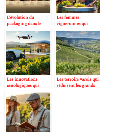
L’évolution du
Les femmes
packaging dans le
vigneronnes qui
monde du vin
marquent leur époque
Les innovations
Les terroirs varois qui
œnologiques qui
séduisent les grands
transforment le
amateurs de vin et
vignoble
d’investissement