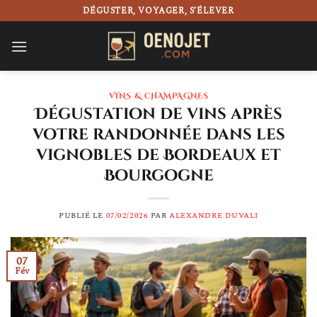
Passer
DÉGUSTER, VOYAGER, S’ÉLEVER
au
contenu
VINS & CHAMPAGNES
Dégustation de vins après
votre randonnée dans les
vignobles de Bordeaux et
Bourgogne
PUBLIÉ LE
07/02/2026
PAR
ALEXANDRE DUVALI
07
Fév