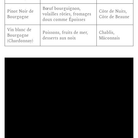
Bœuf bourguignon,
Pinot Noir de
Côte de Nuits,
volailles rôties, fromages
Bourgogne
Côte de Beaune
doux comme Époisses
Vin blanc de
Poissons, fruits de mer,
Chablis,
Bourgogne
desserts aux noix
Mâconnais
(Chardonnay)