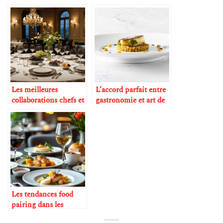
bio et biodynamiques
insolites avec bière
artisanale
Les meilleures
L’accord parfait entre
collaborations chefs et
gastronomie et art de
maisons de vin
vivre : l’expérience
d’un chef privé
Les tendances food
pairing dans les
restaurants étoilés