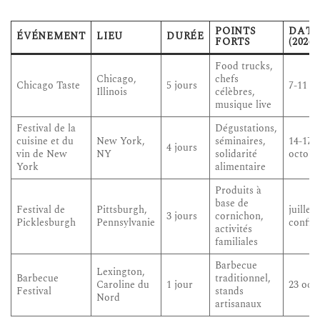
POINTS
DATE
ÉVÉNEMENT
LIEU
DURÉE
FORTS
(2026)
Food trucks,
Chicago,
chefs
Chicago Taste
5 jours
7-11 ju
Illinois
célèbres,
musique live
Festival de la
Dégustations,
cuisine et du
New York,
séminaires,
14-17
4 jours
vin de New
NY
solidarité
octobr
York
alimentaire
Produits à
base de
Festival de
Pittsburgh,
juillet 
3 jours
cornichon,
Picklesburgh
Pennsylvanie
confir
activités
familiales
Barbecue
Lexington,
Barbecue
traditionnel,
Caroline du
1 jour
23 oct
Festival
stands
Nord
artisanaux