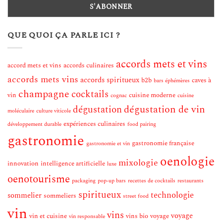
QUE QUOI ÇA PARLE ICI ?
accords mets et vins
accord mets et vins
accords culinaires
accords mets vins
accords spiritueux
b2b
caves à
bars éphémères
champagne
cocktails
vin
cuisine moderne
cognac
cuisine
dégustation de vin
dégustation
moléculaire
culture viticole
expériences culinaires
développement durable
food pairing
gastronomie
gastronomie française
gastronomie et vin
oenologie
mixologie
innovation
intelligence artificielle
luxe
oenotourisme
packaging
pop-up bars
recettes de cocktails
restaurants
spiritueux
technologie
sommelier
sommeliers
street food
vin
vins
voyage
vin et cuisine
vins bio
voyage
vin responsable