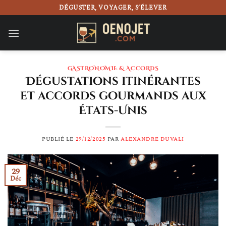
Passer
DÉGUSTER, VOYAGER, S’ÉLEVER
au
contenu
GASTRONOMIE & ACCORDS
Dégustations itinérantes
et accords gourmands aux
États-Unis
PUBLIÉ LE
29/12/2025
PAR
ALEXANDRE DUVALI
29
Déc