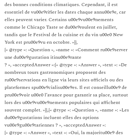
des bonnes conditions climatiques. Cependant, il est
essentiel de vu00e9rifier les dates chaque annu00e9e, car
elles peuvent varier. Certains u00e9vu00e9nements
comme le Chicago Taste se du00e9roulent en juillet,
tandis que le Festival de la cuisine et du vin u00e0 New
York est pru00e9vu en octobre. »}},
{« @type »: »Question », »name »: »Comment ru00e9server
une du00e9gustation itinu00e9rante
? », »acceptedAnswer »:{« @type »: »Answer », »text »: »De
nombreux tours gastronomiques proposent des
ru00e9servations en ligne via leurs sites officiels ou des
plateformes spu00e9cialisu00e9es. Il est conseillu00e9 de
pru00e9voir u00e0 l’avance pour garantir sa place, surtout
lors des u00e9vu00e9nements populaires qui affichent
souvent complet. »}},{« @type »: »Question », »name »: »Les
du00e9gustations incluent-elles des options
vu00e9gu00e9tariennes ? », »acceptedAnswer »:
{« @type »: »Answer », »text »: »Oui, la majoritu00e9 des