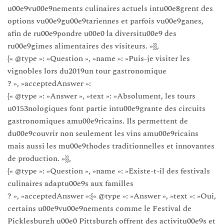
u00e9vu00e9nements culinaires actuels intu00e8grent des
options vu00e9gu00e9tariennes et parfois vu00e9ganes,
afin de ru00e9pondre u00e0 la diversitu00e9 des
ru00e9gimes alimentaires des visiteurs. »}},
{« @type »: »Question », »name »: »Puis-je visiter les
vignobles lors du2019un tour gastronomique
? », »acceptedAnswer »:
{« @type »: »Answer », »text »: »Absolument, les tours
u0153nologiques font partie intu00e9grante des circuits
gastronomiques amu00e9ricains. Ils permettent de
du00e9couvrir non seulement les vins amu00e9ricains
mais aussi les mu00e9thodes traditionnelles et innovantes
de production. »}},
{« @type »: »Question », »name »: »Existe-t-il des festivals
culinaires adaptu00e9s aux familles
? », »acceptedAnswer »:{« @type »: »Answer », »text »: »Oui,
certains u00e9vu00e9nements comme le Festival de
Picklesburgh u00e0 Pittsburgh offrent des activitu00e9s et