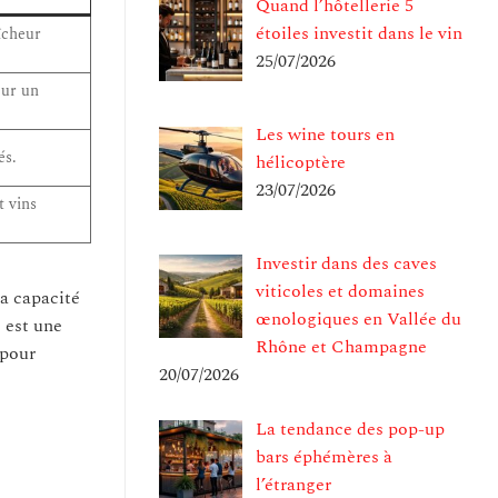
Quand l’hôtellerie 5
étoiles investit dans le vin
îcheur
25/07/2026
our un
Les wine tours en
és.
hélicoptère
23/07/2026
t vins
Investir dans des caves
viticoles et domaines
la capacité
œnologiques en Vallée du
s est une
Rhône et Champagne
 pour
20/07/2026
La tendance des pop-up
bars éphémères à
l’étranger