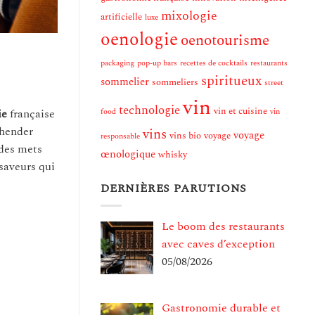
mixologie
artificielle
luxe
oenologie
oenotourisme
packaging
pop-up bars
recettes de cocktails
restaurants
spiritueux
sommelier
sommeliers
street
vin
technologie
vin et cuisine
ie
française
food
vin
éhender
vins
voyage
vins bio
voyage
responsable
 des mets
œnologique
whisky
saveurs qui
DERNIÈRES PARUTIONS
Le boom des restaurants
avec caves d’exception
05/08/2026
Gastronomie durable et