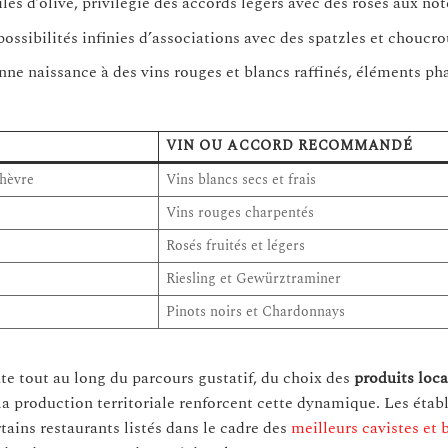
es d’olive, privilégie des accords légers avec des rosés aux note
possibilités infinies d’associations avec des spatzles et choucro
nne naissance à des vins rouges et blancs raffinés, éléments ph
VIN OU ACCORD RECOMMANDÉ
chèvre
Vins blancs secs et frais
Vins rouges charpentés
Rosés fruités et légers
Riesling et Gewürztraminer
Pinots noirs et Chardonnays
te tout au long du parcours gustatif, du choix des
produits loc
e la production territoriale renforcent cette dynamique. Les éta
tains restaurants listés dans le cadre des
meilleurs cavistes et 