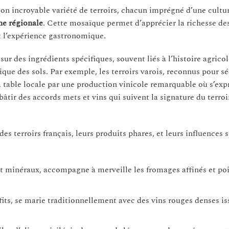
son incroyable variété de terroirs, chacun imprégné d’une cultur
ne régionale
. Cette mosaïque permet d’apprécier la richesse de
nt l’expérience gastronomique.
r des ingrédients spécifiques, souvent liés à l’histoire agricol
que des sols. Par exemple, les terroirs varois, reconnus pour sé
la table locale par une production vinicole remarquable où s’exp
bâtir des accords mets et vins qui suivent la signature du terroi
s terroirs français, leurs produits phares, et leurs influences 
 et minéraux, accompagne à merveille les fromages affinés et po
its, se marie traditionnellement avec des vins rouges denses is