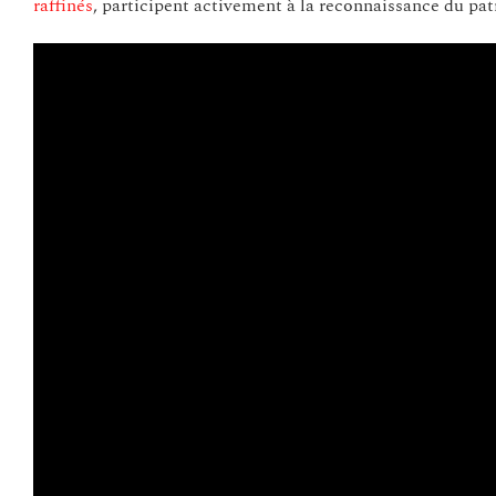
raffinés
, participent activement à la reconnaissance du p