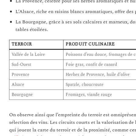
La Provence, célèbre pour ses herbes aromatiques et huil
L’Alsace, riche en raisins blancs aromatiques, offre des 
La Bourgogne, grâce à ses sols calcaires et marneux, do
tables étoilées.
TERROIR
PRODUIT CULINAIRE
Vallée de la Loire
Poissons d’eau douce, fromages de 
Sud-Ouest
Foie gras, confit de canard
Provence
Herbes de Provence, huile d’olive
Alsace
Spatzle, choucroute
Bourgogne
Fromages, viande rouge
On observe ainsi que l’empreinte du terroir est omniprésen
sélection des vins. Les circuits courts et la valorisation d
qui jouent la carte du terroir et de la proximité, comme cer