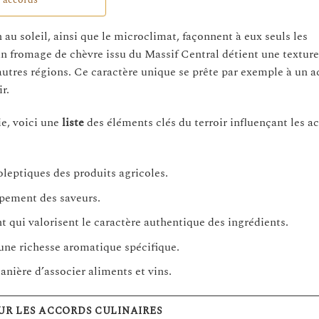
s accords
n au soleil, ainsi que le microclimat, façonnent à eux seuls les
 un fromage de chèvre issu du Massif Central détient une texture
autres régions. Ce caractère unique se prête par exemple à un a
r.
ie, voici une
liste
des éléments clés du terroir influençant les a
leptiques des produits agricoles.
ppement des saveurs.
t qui valorisent le caractère authentique des ingrédients.
 une richesse aromatique spécifique.
anière d’associer aliments et vins.
UR LES ACCORDS CULINAIRES