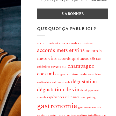
J'accepte la politique de confidentialité
QUE QUOI ÇA PARLE ICI ?
accord mets et vins
accords culinaires
accords mets et vins
accords
mets vins
accords spiritueux
b2b
bars
champagne
caves à vin
éphémères
cocktails
cuisine moderne
cognac
cuisine
dégustation
moléculaire
culture viticole
dégustation de vin
développement
expériences culinaires
durable
food pairing
gastronomie
gastronomie et vin
gastronomie française
innovation
intelligence