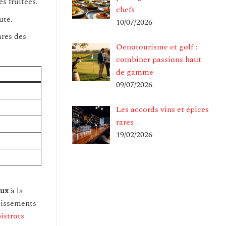
s fruitées.
chefs
ute.
10/07/2026
ares des
Oenotourisme et golf :
combiner passions haut
de gamme
09/07/2026
Les accords vins et épices
rares
19/02/2026
aux
à la
blissements
bistrots