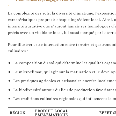
Transmission et pédagogie : cultiver l’amour du terroir et de
La complexité des sols, la diversité climatique, l’expositio
caractéristiques propres à chaque ingrédient local. Ainsi,
intensité gustative que n’auront jamais ses homologues d’
précis avec un vin blanc local, lui aussi marqué par le terroi
Pour illustrer cette interaction entre terroirs et gastronom
culinaires :
La composition du sol qui détermine les qualités organo
Le microclimat, qui agit sur la maturation et le dévelo
Les pratiques agricoles et artisanales ancrées localemen
La biodiversité autour du lieu de production favorisant
Les traditions culinaires régionales qui influencent la m
PRODUIT LOCAL
RÉGION
EFFET S
EMBLÉMATIQUE