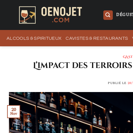
Passer
au
DÉGUST
contenu
ALCOOLS & SPIRITUEUX
CAVISTES & RESTAURANTS
GAS
L’impact des terroir
PUBLIÉ LE
20/
20
Nov