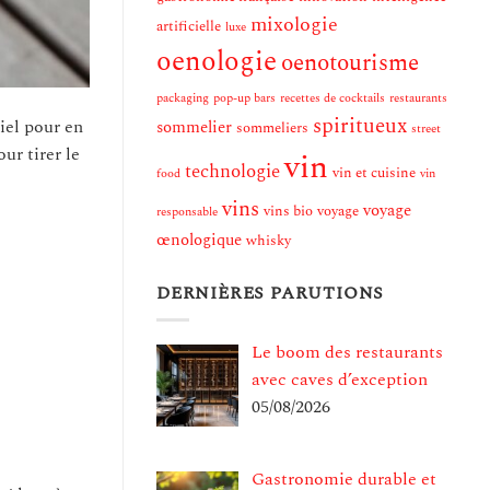
mixologie
artificielle
luxe
oenologie
oenotourisme
packaging
pop-up bars
recettes de cocktails
restaurants
spiritueux
iel pour en
sommelier
sommeliers
street
ur tirer le
vin
technologie
vin et cuisine
food
vin
vins
voyage
vins bio
voyage
responsable
œnologique
whisky
DERNIÈRES PARUTIONS
Le boom des restaurants
avec caves d’exception
05/08/2026
Gastronomie durable et