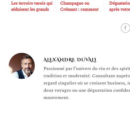
Les terroirs varois qui
Champagne ou
Dégustatio
séduisent les grands
Crémant : comment
après votr
amateurs de vin et
faire la différence ?
dans les vi
d’investissement
Bordeaux e
Bourgogne
ALEXANDRE DUVALI
Passionné par l’univers du vin et des spir
tradition et modernité. Consultant auprè
regard singulier où se croisent business, 
deux voyages ou une dégustation confiden
mouvement.