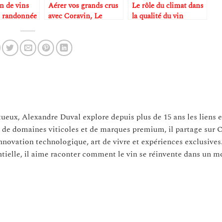
n de vins
Aérer vos grands crus
Le rôle du climat dans
e randonnée
avec Coravin, Le
la qualité du vin
gnobles de
Creuset et Riedel grâce
t
aux technologies de
conservation du vin
itueux, Alexandre Duval explore depuis plus de 15 ans les liens 
s de domaines viticoles et de marques premium, il partage sur 
innovation technologique, art de vivre et expériences exclusives
tielle, il aime raconter comment le vin se réinvente dans un 