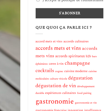
J'accepte la politique de confidentialité
QUE QUOI ÇA PARLE ICI ?
accord mets et vins
accords culinaires
accords mets et vins
accords
mets vins
accords spiritueux
b2b
bars
champagne
caves à vin
éphémères
cocktails
cuisine moderne
cognac
cuisine
dégustation
moléculaire
culture viticole
dégustation de vin
développement
expériences culinaires
durable
food pairing
gastronomie
gastronomie et vin
gastronomie française
innovation
intelligence