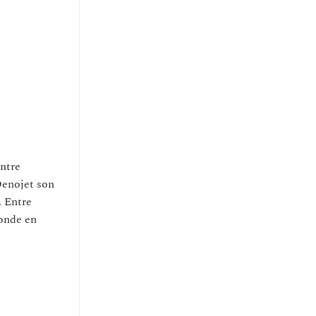
entre
Oenojet son
. Entre
monde en