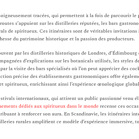
igneusement tracées, qui permettent à la fois de parcourir le
routes s’appuient sur les distilleries réputées, les bars gastro
ls de spiritueux. Ces itinéraires sont de véritables invitations 
chesse du patrimoine historique et la passion des producteurs.
uvent par les distilleries historiques de Londres, d’Édimbourg
agnées d’explications sur les botanicals utilisés, les styles d
 par la visite des bars spécialisés où l’on peut apprécier des coc
ection précise des établissements gastronomiques offre égalem
et spiritueux, enrichissant ainsi l’expérience œnologique global
tivals internationaux, qui attirent un public passionné venu él
nements dédiés aux spiritueux dans le monde
recense ces occas
ribuant à renforcer son aura. En Scandinavie, les itinéraires int
illeries rurales amplifient ce modèle d’expérience immersive, t