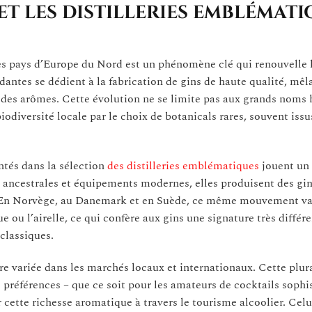
t les distilleries emblémati
es pays d’Europe du Nord est un phénomène clé qui renouvelle l
antes se dédient à la fabrication de gins de haute qualité, mêl
n des arômes. Cette évolution ne se limite pas aux grands noms 
biodiversité locale par le choix de botanicals rares, souvent issu
ntés dans la sélection
des distilleries emblématiques
jouent un 
s ancestrales et équipements modernes, elles produisent des gi
cé. En Norvège, au Danemark et en Suède, ce même mouvement val
e ou l’airelle, ce qui confère aux gins une signature très différe
classiques.
fre variée dans les marchés locaux et internationaux. Cette plur
 préférences – que ce soit pour les amateurs de cocktails sophi
 cette richesse aromatique à travers le tourisme alcoolier. Celu