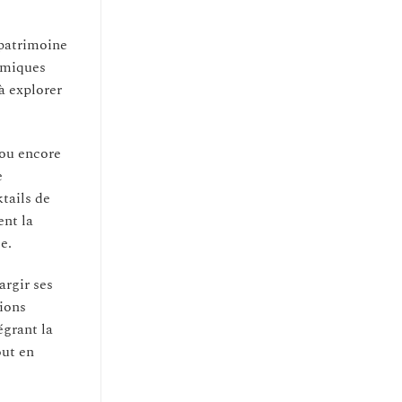
 patrimoine
nomiques
à explorer
 ou encore
e
ktails de
ent la
e.
argir ses
ions
égrant la
out en