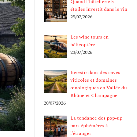
Quand l’hôtellerie 5
étoiles investit dans le vin
25/07/2026
Les wine tours en
hélicoptère
23/07/2026
Investir dans des caves
viticoles et domaines
œnologiques en Vallée du
Rhône et Champagne
20/07/2026
La tendance des pop-up
bars éphémères à
l’étranger