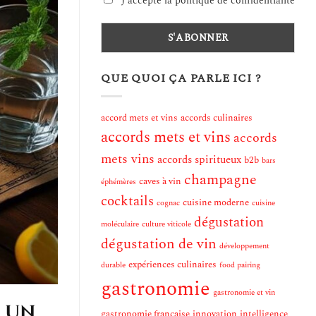
J'accepte la politique de confidentialité
QUE QUOI ÇA PARLE ICI ?
accord mets et vins
accords culinaires
accords mets et vins
accords
mets vins
accords spiritueux
b2b
bars
champagne
caves à vin
éphémères
cocktails
cuisine moderne
cognac
cuisine
dégustation
moléculaire
culture viticole
dégustation de vin
développement
expériences culinaires
durable
food pairing
gastronomie
gastronomie et vin
: un
gastronomie française
innovation
intelligence