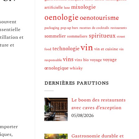
mixologie
artificielle
luxe
oenologie
oenotourisme
 souvent
packaging
pop-up bars
recettes de cocktails
restaurants
ssentielle
spiritueux
sommelier
sommeliers
illation et
street
vin
ture et
technologie
vin et cuisine
food
vin
vins
voyage
vins bio
voyage
responsable
œnologique
whisky
DERNIÈRES PARUTIONS
Le boom des restaurants
avec caves d’exception
05/08/2026
’importer
iques,
Gastronomie durable et