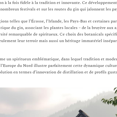
à la fois fidèle à la tradition et innovante. Ce développement 
nombreux festivals et sur les routes du gin qui jalonnent les p
gions telles que l’Écosse, l’Irlande, les Pays-Bas et certaines par
atique du gin, associant les plantes locales – de la bruyère aux
sité remarquable de spiritueux. Ce choix des botanicals spécif
seulement leur terroir mais aussi un héritage immatériel insépa
omme un spiritueux emblématique, dans lequel tradition et mode
l’Europe du Nord illustre parfaitement cette dynamique culture
tion en termes d’innovation de distillation et de profils gusta