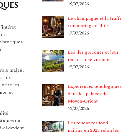
19/07/2026
ques
Le champagne et la truffe
: un mariage d’élite
’intérêt
17/07/2026
ant
historiques
s
Les îles grecques et leur
renaissance viticole
15/07/2026
rôle majeur
ns aux
orise les
Expériences œnologiques
nte, et
dans les palaces du
Moyen-Orient
12/07/2026
alité
stiqués ou
Les tendances food
i-ci devient
pairing en 2025 selon les