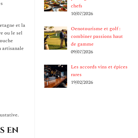
es
chefs
10/07/2026
etagne et la
Oenotourisme et golf :
e ou le sel
combiner passions haut
touche
de gamme
n artisanale
09/07/2026
Les accords vins et épices
rares
19/02/2026
ustative.
s en