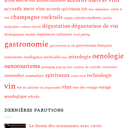
accord mets et vins
accords culinaires
accords mets vins
accords spiritueux
b2b
caves à
bars éphémères
champagne
cocktails
vin
cuisine moderne
cognac
cuisine
dégustation de vin
dégustation
moléculaire
culture viticole
expériences culinaires
développement durable
food pairing
gastronomie
gastronomie française
gastronomie et vin
oenologie
mixologie
innovation
intelligence artificielle
luxe
oenotourisme
packaging
pop-up bars
recettes de cocktails
restaurants
spiritueux
technologie
sommelier
sommeliers
street food
vin
vins
voyage
vin et cuisine
vins bio
voyage
vin responsable
œnologique
whisky
DERNIÈRES PARUTIONS
Le boom des restaurants avec caves