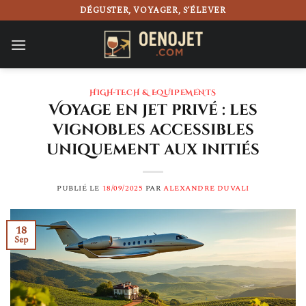
Passer
DÉGUSTER, VOYAGER, S’ÉLEVER
au
contenu
HIGH-TECH & EQUIPEMENTS
Voyage en jet privé : les
vignobles accessibles
uniquement aux initiés
PUBLIÉ LE
18/09/2025
PAR
ALEXANDRE DUVALI
18
Sep