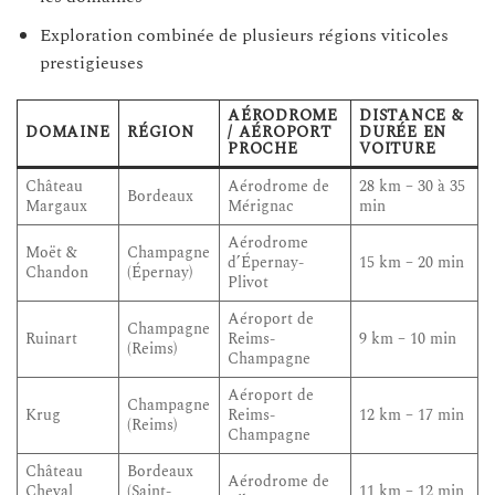
Exploration combinée de plusieurs régions viticoles
prestigieuses
AÉRODROME
DISTANCE &
DOMAINE
RÉGION
/ AÉROPORT
DURÉE EN
PROCHE
VOITURE
Château
Aérodrome de
28 km – 30 à 35
Bordeaux
Margaux
Mérignac
min
Aérodrome
Moët &
Champagne
d’Épernay-
15 km – 20 min
Chandon
(Épernay)
Plivot
Aéroport de
Champagne
Ruinart
Reims-
9 km – 10 min
(Reims)
Champagne
Aéroport de
Champagne
Krug
Reims-
12 km – 17 min
(Reims)
Champagne
Château
Bordeaux
Aérodrome de
Cheval
(Saint-
11 km – 12 min