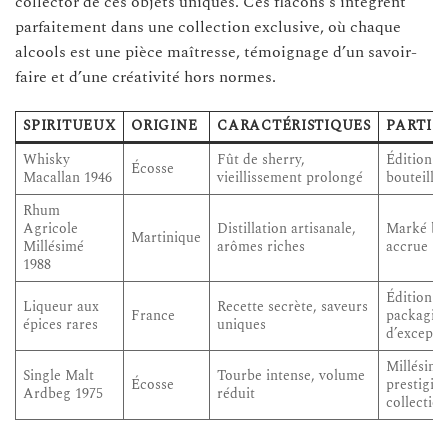
collector de ces objets uniques. Ces flacons s’intègrent
parfaitement dans une collection exclusive, où chaque
alcools est une pièce maîtresse, témoignage d’un savoir-
faire et d’une créativité hors normes.
SPIRITUEUX
ORIGINE
CARACTÉRISTIQUES
PARTIC
Whisky
Fût de sherry,
Édition li
Écosse
Macallan 1946
vieillissement prolongé
bouteille 
Rhum
Agricole
Distillation artisanale,
Marké bio
Martinique
Millésimé
arômes riches
accrue
1988
Édition li
Liqueur aux
Recette secrète, saveurs
France
packagin
épices rares
uniques
d’excepti
Millésime
Single Malt
Tourbe intense, volume
Écosse
prestigieu
Ardbeg 1975
réduit
collection