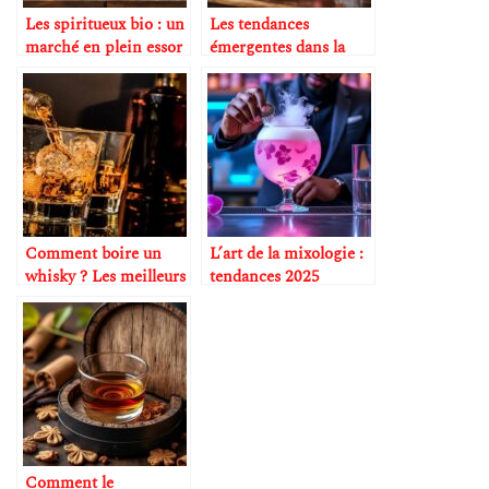
Les spiritueux bio : un
Les tendances
marché en plein essor
émergentes dans la
mixologie mondiale
Comment boire un
L’art de la mixologie :
whisky ? Les meilleurs
tendances 2025
conseils
Comment le