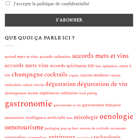
J'accepte la politique de confidentialité
QUE QUOI ÇA PARLE ICI ?
accords mets et vins
accord mets et vins
accords culinaires
accords mets vins
accords spiritueux
b2b
caves à
bars éphémères
champagne
cocktails
vin
cuisine moderne
cognac
cuisine
dégustation de vin
dégustation
moléculaire
culture viticole
expériences culinaires
développement durable
food pairing
gastronomie
gastronomie française
gastronomie et vin
oenologie
mixologie
innovation
intelligence artificielle
luxe
oenotourisme
packaging
pop-up bars
recettes de cocktails
restaurants
spiritueux
technologie
sommelier
sommeliers
street food