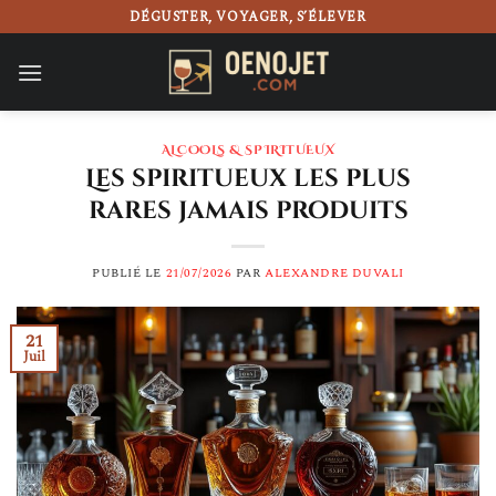
Passer
DÉGUSTER, VOYAGER, S’ÉLEVER
au
contenu
ALCOOLS & SPIRITUEUX
Les spiritueux les plus
rares jamais produits
PUBLIÉ LE
21/07/2026
PAR
ALEXANDRE DUVALI
21
Juil