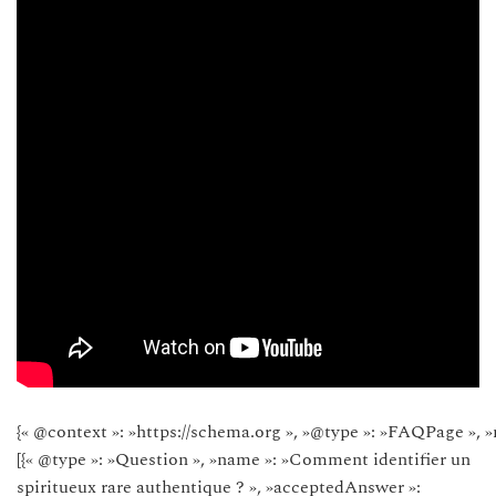
{« @context »: »https://schema.org », »@type »: »FAQPage », »
[{« @type »: »Question », »name »: »Comment identifier un
spiritueux rare authentique ? », »acceptedAnswer »: