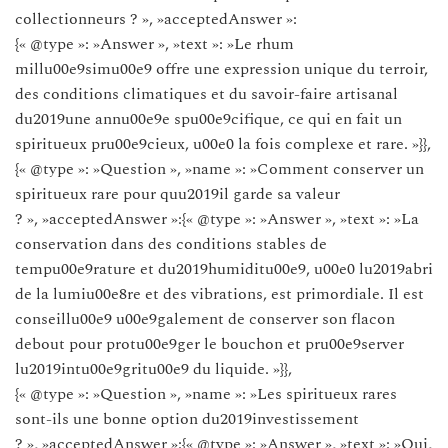
collectionneurs ? », »acceptedAnswer »:
{« @type »: »Answer », »text »: »Le rhum
millu00e9simu00e9 offre une expression unique du terroir,
des conditions climatiques et du savoir-faire artisanal
du2019une annu00e9e spu00e9cifique, ce qui en fait un
spiritueux pru00e9cieux, u00e0 la fois complexe et rare. »}},
{« @type »: »Question », »name »: »Comment conserver un
spiritueux rare pour quu2019il garde sa valeur
? », »acceptedAnswer »:{« @type »: »Answer », »text »: »La
conservation dans des conditions stables de
tempu00e9rature et du2019humiditu00e9, u00e0 lu2019abri
de la lumiu00e8re et des vibrations, est primordiale. Il est
conseillu00e9 u00e9galement de conserver son flacon
debout pour protu00e9ger le bouchon et pru00e9server
lu2019intu00e9gritu00e9 du liquide. »}},
{« @type »: »Question », »name »: »Les spiritueux rares
sont-ils une bonne option du2019investissement
? », »acceptedAnswer »:{« @type »: »Answer », »text »: »Oui,