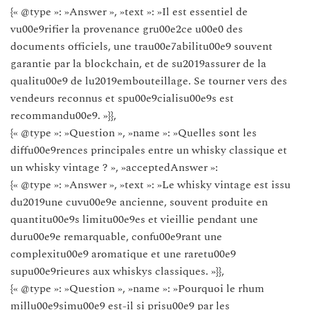
{« @type »: »Answer », »text »: »Il est essentiel de
vu00e9rifier la provenance gru00e2ce u00e0 des
documents officiels, une trau00e7abilitu00e9 souvent
garantie par la blockchain, et de su2019assurer de la
qualitu00e9 de lu2019embouteillage. Se tourner vers des
vendeurs reconnus et spu00e9cialisu00e9s est
recommandu00e9. »}},
{« @type »: »Question », »name »: »Quelles sont les
diffu00e9rences principales entre un whisky classique et
un whisky vintage ? », »acceptedAnswer »:
{« @type »: »Answer », »text »: »Le whisky vintage est issu
du2019une cuvu00e9e ancienne, souvent produite en
quantitu00e9s limitu00e9es et vieillie pendant une
duru00e9e remarquable, confu00e9rant une
complexitu00e9 aromatique et une raretu00e9
supu00e9rieures aux whiskys classiques. »}},
{« @type »: »Question », »name »: »Pourquoi le rhum
millu00e9simu00e9 est-il si prisu00e9 par les