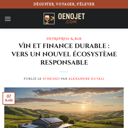
Passer
DÉGUSTER, VOYAGER, S’ÉLEVER
au
contenu
ENTREPRISE & B2B
Vin et finance durable :
vers un nouvel écosystème
responsable
PUBLIÉ LE
07/08/2025
PAR
ALEXANDRE DUVALI
07
Août