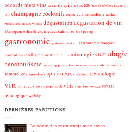
accords mets vins
accords spiritueux
b2b
caves à
bars éphémères
champagne
cocktails
vin
cuisine moderne
cognac
cuisine
dégustation de vin
dégustation
moléculaire
culture viticole
expériences culinaires
développement durable
food pairing
gastronomie
gastronomie française
gastronomie et vin
oenologie
mixologie
innovation
intelligence artificielle
luxe
oenotourisme
packaging
pop-up bars
recettes de cocktails
restaurants
spiritueux
technologie
sommelier
sommeliers
street food
vin
vins
voyage
vin et cuisine
vins bio
voyage
vin responsable
œnologique
whisky
DERNIÈRES PARUTIONS
Le boom des restaurants avec caves