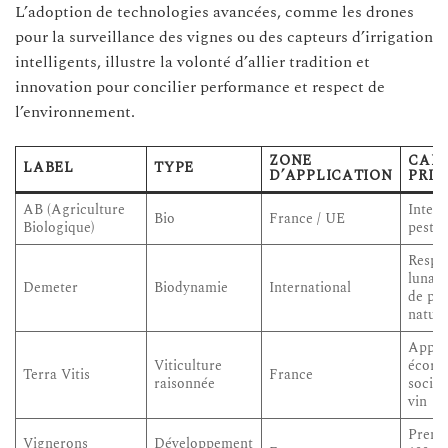
L’adoption de technologies avancées, comme les drones
pour la surveillance des vignes ou des capteurs d’irrigation
intelligents, illustre la volonté d’allier tradition et
innovation pour concilier performance et respect de
l’environnement.
ZONE
CARA
LABEL
TYPE
D’APPLICATION
PRIN
AB (Agriculture
Interd
Bio
France / UE
Biologique)
pestic
Respec
lunair
Demeter
Biodynamie
International
de pré
nature
Appro
Viticulture
écore
Terra Vitis
France
raisonnée
social
vin
Premie
Vignerons
Développement