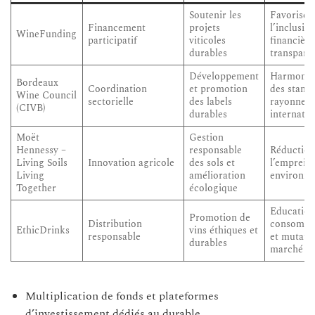
Soutenir les
Favorise
Financement
projets
l’inclusio
WineFunding
participatif
viticoles
financière
durables
transpare
Développement
Harmonis
Bordeaux
Coordination
et promotion
des standa
Wine Council
sectorielle
des labels
rayonnem
(CIVB)
durables
internatio
Moët
Gestion
Hennessy –
responsable
Réduction
Living Soils
Innovation agricole
des sols et
l’emprein
Living
amélioration
environne
Together
écologique
Education
Promotion de
Distribution
consomma
EthicDrinks
vins éthiques et
responsable
et mutati
durables
marché
Multiplication de fonds et plateformes
d’investissement dédiés au durable