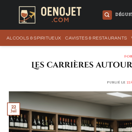
Passer
au
DÉGUST
contenu
ALCOOLS & SPIRITUEUX
CAVISTES & RESTAURANTS
FOR
Les carrières autour 
PUBLIÉ LE
22/
22
Juil