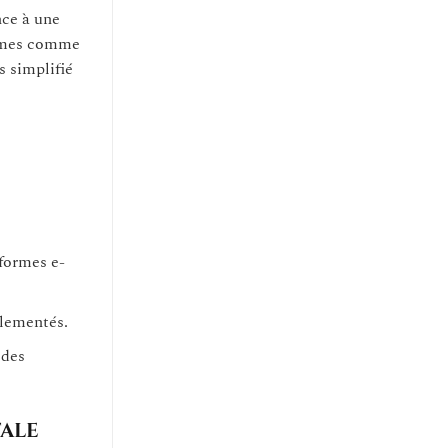
nce à une
ormes comme
s simplifié
eformes e-
glementés.
 des
tale