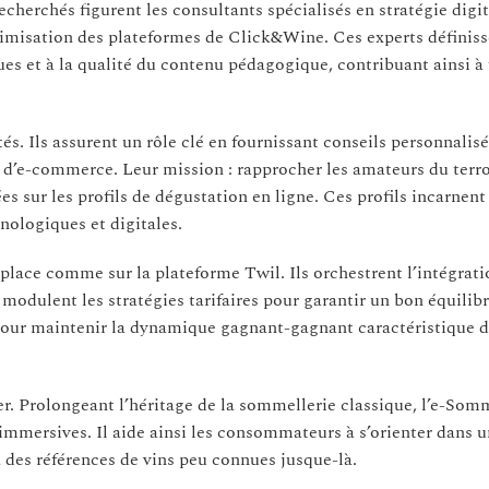
echerchés figurent les consultants spécialisés en stratégie digi
timisation des plateformes de Click&Wine. Ces experts définiss
ues et à la qualité du contenu pédagogique, contribuant ainsi à f
és. Ils assurent un rôle clé en fournissant conseils personnalisé
es d’e-commerce. Leur mission : rapprocher les amateurs du terro
 sur les profils de dégustation en ligne. Ces profils incarnent
nologiques et digitales.
tplace comme sur la plateforme Twil. Ils orchestrent l’intégrati
t modulent les stratégies tarifaires pour garantir un bon équilibr
e pour maintenir la dynamique gagnant-gagnant caractéristique d
r. Prolongeant l’héritage de la sommellerie classique, l’e-Som
 immersives. Il aide ainsi les consommateurs à s’orienter dans u
à des références de vins peu connues jusque-là.