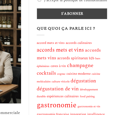
J'accepte la politique de confidentialité
QUE QUOI ÇA PARLE ICI ?
accord mets et vins
accords culinaires
accords mets et vins
accords
mets vins
accords spiritueux
b2b
bars
champagne
caves à vin
éphémères
cocktails
cuisine moderne
cognac
cuisine
dégustation
moléculaire
culture viticole
dégustation de vin
développement
expériences culinaires
durable
food pairing
gastronomie
gastronomie et vin
commerciale
gastronomie française
innovation
intelligence