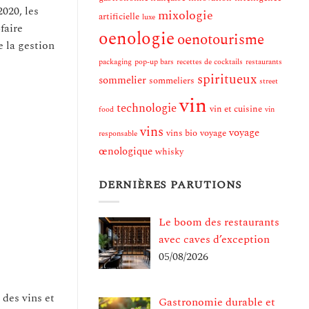
020, les
mixologie
artificielle
luxe
faire
oenologie
oenotourisme
 la gestion
packaging
pop-up bars
recettes de cocktails
restaurants
spiritueux
sommelier
sommeliers
street
vin
technologie
vin et cuisine
food
vin
vins
voyage
vins bio
voyage
responsable
œnologique
whisky
DERNIÈRES PARUTIONS
Le boom des restaurants
avec caves d’exception
05/08/2026
des vins et
Gastronomie durable et