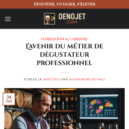
Passer
DÉGUSTER, VOYAGER, S’ÉLEVER
au
contenu
FORMATION & CARRIÈRE
L’avenir du métier de
dégustateur
professionnel
PUBLIÉ LE
24/07/2025
PAR
ALEXANDRE DUVALI
24
Juil