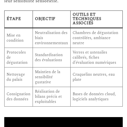
leur sensibilité sensorielle.
OUTILS ET
ÉTAPE
OBJECTIF
TECHNIQUES
ASSOCIÉS
Neutralisation des
Chambres de dégustation
Mise en
biais
contrôlées, ambiance
condition
environnementaux
neutre
Protocoles
Verres et ustensiles
Standardisation
de
calibrés, fiches
des évaluations
dégustation
d’évaluation numériques
Maintien de la
Nettoyage
Craquelins neutres, eau
sensibilité
du palais
plate
gustative
Réalisation de
Consignation
Bases de données cloud,
bilans précis et
des données
logiciels analytiques
exploitables