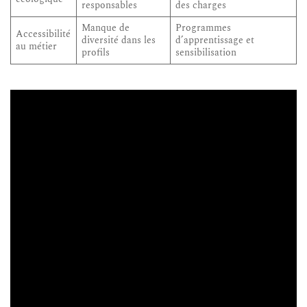
responsables
des charges
Manque de
Programmes
Accessibilité
diversité dans les
d’apprentissage et
au métier
profils
sensibilisation