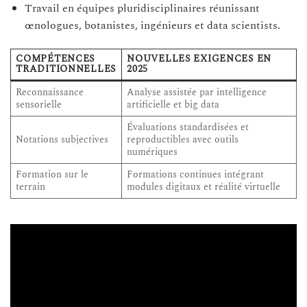
Travail en équipes pluridisciplinaires réunissant
œnologues, botanistes, ingénieurs et data scientists.
COMPÉTENCES
NOUVELLES EXIGENCES EN
TRADITIONNELLES
2025
Reconnaissance
Analyse assistée par intelligence
sensorielle
artificielle et big data
Évaluations standardisées et
Notations subjectives
reproductibles avec outils
numériques
Formation sur le
Formations continues intégrant
terrain
modules digitaux et réalité virtuelle