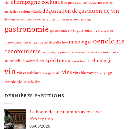
champagne
cocktails
vin
cuisine moderne
cognac
cuisine
dégustation de vin
dégustation
moléculaire
culture viticole
expériences culinaires
développement durable
food pairing
gastronomie
gastronomie française
gastronomie et vin
oenologie
mixologie
innovation
intelligence artificielle
luxe
oenotourisme
packaging
pop-up bars
recettes de cocktails
restaurants
spiritueux
technologie
sommelier
sommeliers
street food
vin
vins
voyage
vin et cuisine
vins bio
voyage
vin responsable
œnologique
whisky
DERNIÈRES PARUTIONS
Le boom des restaurants avec caves
d’exception
05/08/2026