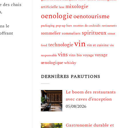
e des chais
mixologie
artificielle
luxe
n,
oenologie
oenotourisme
ns le
packaging
pop-up bars
recettes de cocktails
restaurants
spiritueux
offrant
sommelier
sommeliers
street
vin
technologie
vin et cuisine
food
vin
vins
voyage
vins bio
voyage
responsable
œnologique
whisky
DERNIÈRES PARUTIONS
Le boom des restaurants
avec caves d’exception
05/08/2026
Gastronomie durable et