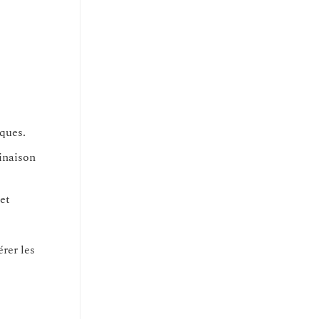
ques.
inaison
et
rer les