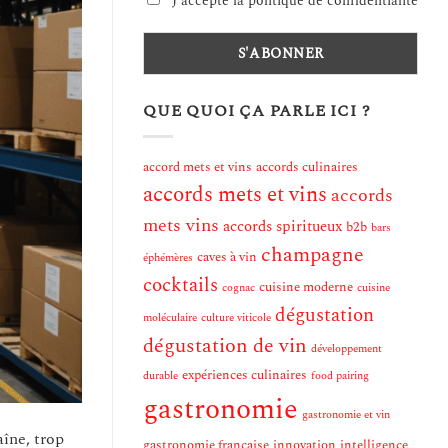
J'accepte la politique de confidentialité
QUE QUOI ÇA PARLE ICI ?
accord mets et vins
accords culinaires
accords mets et vins
accords
mets vins
accords spiritueux
b2b
bars
champagne
caves à vin
éphémères
cocktails
cuisine moderne
cognac
cuisine
dégustation
moléculaire
culture viticole
dégustation de vin
développement
expériences culinaires
durable
food pairing
gastronomie
gastronomie et vin
aîne, trop
gastronomie française
innovation
intelligence