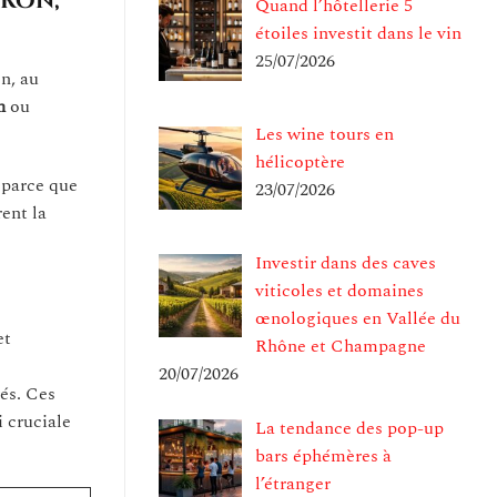
eron,
Quand l’hôtellerie 5
étoiles investit dans le vin
25/07/2026
n, au
n
ou
Les wine tours en
hélicoptère
 parce que
23/07/2026
rent la
Investir dans des caves
viticoles et domaines
œnologiques en Vallée du
et
Rhône et Champagne
20/07/2026
vés. Ces
i cruciale
La tendance des pop-up
bars éphémères à
l’étranger