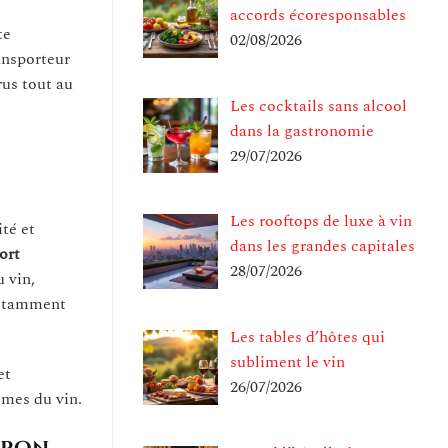
accords écoresponsables
te
02/08/2026
ansporteur
rus tout au
Les cocktails sans alcool
dans la gastronomie
29/07/2026
Les rooftops de luxe à vin
té et
dans les grandes capitales
ort
28/07/2026
 vin,
 notamment
Les tables d’hôtes qui
subliment le vin
et
26/07/2026
ômes du vin.