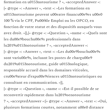
formation en u0153notourisme ? », »acceptedAnswer »:
{« @type »: »Answer », »text »: »Les formations en
u0153notourisme peuvent u00eatre financu00e9es u00e0
100 % via le CPF, Pu00f4le Emploi ou les OPCO, en
fonction de votre statut et des dispositifs auxquels vous
avez droit. »}},{« @type »: »Question », »name »: »Quels sont
les du00e9bouchu00e9s professionnels dans
lu2019u0153notourisme ? », »acceptedAnswer »:
{« @type »: »Answer », »text »: »Les du00e9bouchu00e9s
sont variu00e9s, incluant les postes de chargu00e9
du2019u0153notourisme, guide u0153nologique,
responsable accueil dans les domaines viticoles,
cru00e9ateur d’expu00e9riences u0153notouristiques ou
consultant en communication. »}},
{« @type »: »Question », »name »: »Est-il possible de se
reconvertir rapidement dans lu2019oenotourisme
? », »acceptedAnswer »:{« @type »: »Answer », »text »: »Oui,
plusieurs formations courtes, notamment u00e0 distance