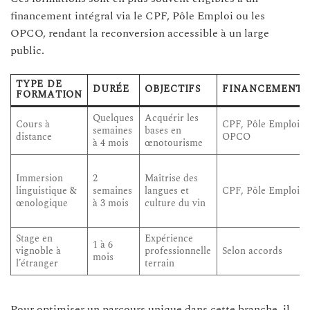
financement intégral via le CPF, Pôle Emploi ou les
OPCO, rendant la reconversion accessible à un large
public.
TYPE DE
DURÉE
OBJECTIFS
FINANCEMENT
FORMATION
Quelques
Acquérir les
Cours à
CPF, Pôle Emploi,
semaines
bases en
distance
OPCO
à 4 mois
œnotourisme
Immersion
2
Maîtrise des
linguistique &
semaines
langues et
CPF, Pôle Emploi
œnologique
à 3 mois
culture du vin
Stage en
Expérience
1 à 6
vignoble à
professionnelle
Selon accords
mois
l’étranger
terrain
Pour optimiser un parcours unique dans cette branche, il