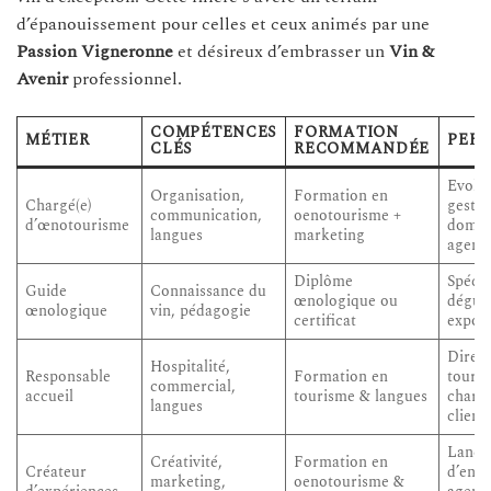
d’épanouissement pour celles et ceux animés par une
Passion Vigneronne
et désireux d’embrasser un
Vin &
Avenir
professionnel.
COMPÉTENCES
FORMATION
MÉTIER
PERS
CLÉS
RECOMMANDÉE
Evolut
Organisation,
Formation en
Chargé(e)
gestio
communication,
oenotourisme +
d’œnotourisme
domai
langues
marketing
agenc
Diplôme
Spécia
Guide
Connaissance du
œnologique ou
dégus
œnologique
vin, pédagogie
certificat
expor
Direc
Hospitalité,
Responsable
Formation en
touris
commercial,
accueil
tourisme & langues
chargé
langues
client
Lance
Créativité,
Formation en
Créateur
d’entr
marketing,
oenotourisme &