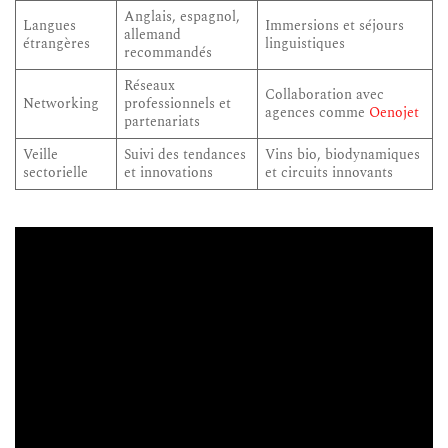
Anglais, espagnol,
Langues
Immersions et séjours
allemand
étrangères
linguistiques
recommandés
Réseaux
Collaboration avec
Networking
professionnels et
agences comme
Oenojet
partenariats
Veille
Suivi des tendances
Vins bio, biodynamiques
sectorielle
et innovations
et circuits innovants