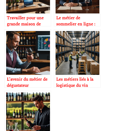
Travailler pour une
Le métier de
grande maison de
sommelier en ligne :
champagne
une réalité émergente
L’avenir du métier de
Les métiers liés à la
dégustateur
logistique du vin
professionnel