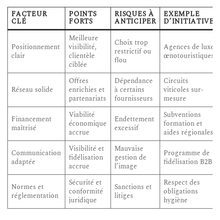
FACTEUR
POINTS
RISQUES À
EXEMPLE
CLÉ
FORTS
ANTICIPER
D’INITIATIVE
Meilleure
Choix trop
Positionnement
visibilité,
Agences de luxe
restrictif ou
clair
clientèle
œnotouristiques
flou
ciblée
Offres
Dépendance
Circuits
Réseau solide
enrichies et
à certains
viticoles sur-
partenariats
fournisseurs
mesure
Viabilité
Subventions
Financement
Endettement
économique
formation et
maîtrisé
excessif
accrue
aides régionales
Visibilité et
Mauvaise
Communication
Programme de
fidélisation
gestion de
adaptée
fidélisation B2B
accrue
l’image
Sécurité et
Respect des
Normes et
Sanctions et
conformité
obligations
réglementation
litiges
juridique
hygiène