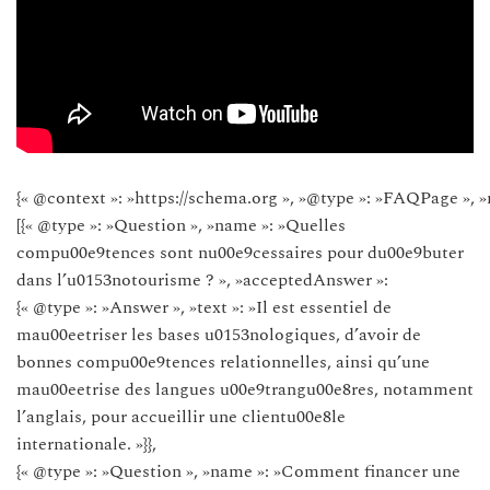
{« @context »: »https://schema.org », »@type »: »FAQPage », »
[{« @type »: »Question », »name »: »Quelles
compu00e9tences sont nu00e9cessaires pour du00e9buter
dans l’u0153notourisme ? », »acceptedAnswer »:
{« @type »: »Answer », »text »: »Il est essentiel de
mau00eetriser les bases u0153nologiques, d’avoir de
bonnes compu00e9tences relationnelles, ainsi qu’une
mau00eetrise des langues u00e9trangu00e8res, notamment
l’anglais, pour accueillir une clientu00e8le
internationale. »}},
{« @type »: »Question », »name »: »Comment financer une