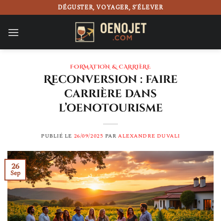
Passer
DÉGUSTER, VOYAGER, S’ÉLEVER
au
contenu
FORMATION & CARRIÈRE
Reconversion : faire
carrière dans
l’oenotourisme
PUBLIÉ LE
26/09/2025
PAR
ALEXANDRE DUVALI
26
Sep