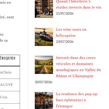
Quand l’hôtellerie 5
 mis en
étoiles investit dans le vin
25/07/2026
té, sont
Les wine tours en
ou
hélicoptère
de sa
23/07/2026
Investir dans des caves
ÉRIQUES
viticoles et domaines
œnologiques en Vallée du
inChain
Rhône et Champagne
20/07/2026
ISACUVE
La tendance des pop-up
aCrus
bars éphémères à
l’étranger