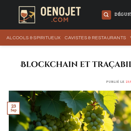
Passer
au
DÉGUST
contenu
ALCOOLS & SPIRITUEUX
CAVISTES & RESTAURANTS
Blockchain et traçabili
PUBLIÉ LE
23/
23
Sep