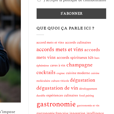
J'accepte la politique de confidentialité
QUE QUOI ÇA PARLE ICI ?
accord mets et vins
accords culinaires
accords mets et vins
accords
mets vins
accords spiritueux
b2b
bars
champagne
caves à vin
éphémères
cocktails
cuisine moderne
cognac
cuisine
dégustation
moléculaire
culture viticole
dégustation de vin
développement
expériences culinaires
durable
food pairing
gastronomie
gastronomie et vin
 s’impose
gastronomie française
innovation
intelligence