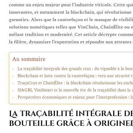
comme un enjeu majeur pour l’industrie viticole. Cette quê
innovantes, et notamment la blockchain, qui révolutionne la
garanties. Alors que la contrefaçon et le manque de visibil
solutions numériques telles que VinChain, ChainÉlite ou 
mêlant tradition et modernité. Cet article décrypte commen
la filière, dynamiser l’exportation et répondre aux attente
Au sommaire
La traçabilité intégrale des grands crus : du vignoble à la bo
Blockchain et lutte contre la contrefaçon : vers une sécurité 
TraçaCrus et ChainÉlite : la blockchain révolutionne les enchè
ISAGRI, ViniSmart et la nouvelle ère de la traçabilité dans la
Perspectives économiques et enjeux pour l’interprofession : 
La traçabilité intégrale d
bouteille grâce à Origin