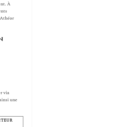
ent. À
ents
d’Athéor
n
r via
ainsi une
CTEUR