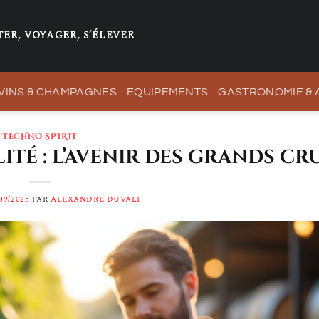
ER, VOYAGER, S’ÉLEVER
VINS & CHAMPAGNES
EQUIPEMENTS
GASTRONOMIE &
TECHNO SPIRIT
té : l’avenir des grands cru
09/2025
PAR
ALEXANDRE DUVALI