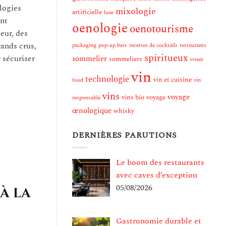
logies
mixologie
artificielle
luxe
ont
oenologie
oenotourisme
eur, des
ands crus,
packaging
pop-up bars
recettes de cocktails
restaurants
spiritueux
 sécuriser
sommelier
sommeliers
street
vin
technologie
vin et cuisine
food
vin
vins
voyage
vins bio
voyage
responsable
œnologique
whisky
DERNIÈRES PARUTIONS
Le boom des restaurants
avec caves d’exception
05/08/2026
à la
Gastronomie durable et