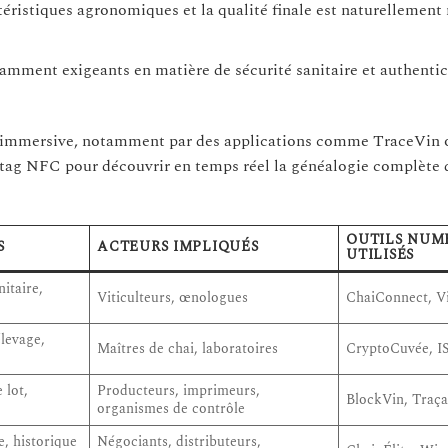
ctéristiques agronomiques et la qualité finale est naturellement
mment exigeants en matière de sécurité sanitaire et authentici
ce immersive, notamment par des applications comme TraceVin 
ag NFC pour découvrir en temps réel la généalogie complète 
OUTILS NUM
S
ACTEURS IMPLIQUÉS
UTILISÉS
itaire,
Viticulteurs, œnologues
ChaiConnect, V
levage,
Maîtres de chai, laboratoires
CryptoCuvée, 
 lot,
Producteurs, imprimeurs,
BlockVin, Traç
organismes de contrôle
e, historique
Négociants, distributeurs,