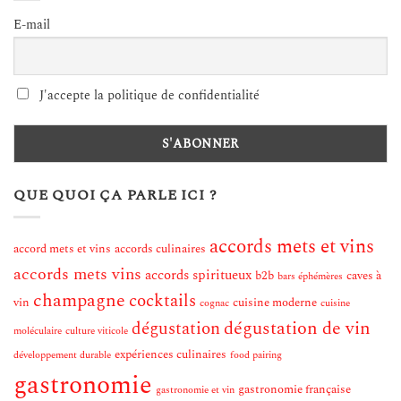
E-mail
J'accepte la politique de confidentialité
QUE QUOI ÇA PARLE ICI ?
accords mets et vins
accord mets et vins
accords culinaires
accords mets vins
accords spiritueux
b2b
caves à
bars éphémères
champagne
cocktails
vin
cuisine moderne
cognac
cuisine
dégustation de vin
dégustation
moléculaire
culture viticole
expériences culinaires
développement durable
food pairing
gastronomie
gastronomie française
gastronomie et vin