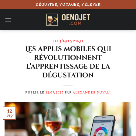
Passer
DÉGUSTER, VOYAGER, S’ÉLEVER
au
contenu
TECHNO SPIRIT
Les applis mobiles qui
révolutionnent
l’apprentissage de la
dégustation
PUBLIÉ LE
12/09/2025
PAR
ALEXANDRE DUVALI
12
Sep