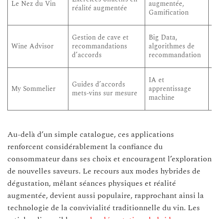
Le Nez du Vin
augmentée,
réalité augmentée
lu
Gamification
i
Or
Gestion de cave et
Big Data,
op
Wine Advisor
recommandations
algorithmes de
co
d’accords
recommandation
pe
E
IA et
Guides d’accords
gu
My Sommelier
apprentissage
mets-vins sur mesure
en
machine
va
Au-delà d’un simple catalogue, ces applications
renforcent considérablement la confiance du
consommateur dans ses choix et encouragent l’exploration
de nouvelles saveurs. Le recours aux modes hybrides de
dégustation, mêlant séances physiques et réalité
augmentée, devient aussi populaire, rapprochant ainsi la
technologie de la convivialité traditionnelle du vin. Les