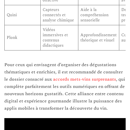
olfactive
avan
Capteurs
Aide à la
Dégu
Quini
connectés et
compréhension
tech
analyse chimique
sensorielle
prof
Vidéos
immersives et
Approfondissement
Curi
Plonk
contenus
théorique et visuel
auto
didactiques
Pour ceux qui envisagent d’organiser des dégustations
thématiques et enrichies, il est recommandé de consulter
le dossier consacré aux
accords mets-vins surprenants
, qui
complète parfaitement les outils numériques en offrant de
nouveaux horizons gustatifs. Cette alliance entre contenu
digital et expérience gourmande illustre la puissance des
applis mobiles à transformer la découverte du vin.