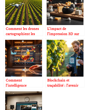
Comment les drones
L’impact de
cartographient les
l’impression 3D sur
vignobles en 3D
les accessoires de
dégustation
Comment
Blockchain et
l’intelligence
traçabilité : l’avenir
artificielle décrit les
des grands crus ?
arômes mieux qu’un
sommelier