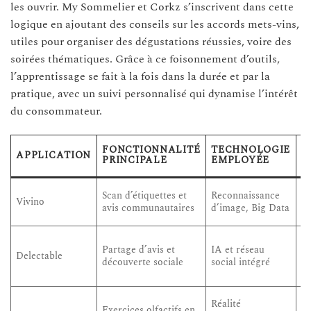
les ouvrir. My Sommelier et Corkz s’inscrivent dans cette
logique en ajoutant des conseils sur les accords mets-vins,
utiles pour organiser des dégustations réussies, voire des
soirées thématiques. Grâce à ce foisonnement d’outils,
l’apprentissage se fait à la fois dans la durée et par la
pratique, avec un suivi personnalisé qui dynamise l’intérêt
du consommateur.
B
FONCTIONNALITÉ
TECHNOLOGIE
APPLICATION
P
PRINCIPALE
EMPLOYÉE
L
Dé
Scan d’étiquettes et
Reconnaissance
Vivino
éc
avis communautaires
d’image, Big Data
pe
A
Partage d’avis et
IA et réseau
co
Delectable
découverte sociale
social intégré
é
d’
M
Réalité
Exercices olfactifs en
se