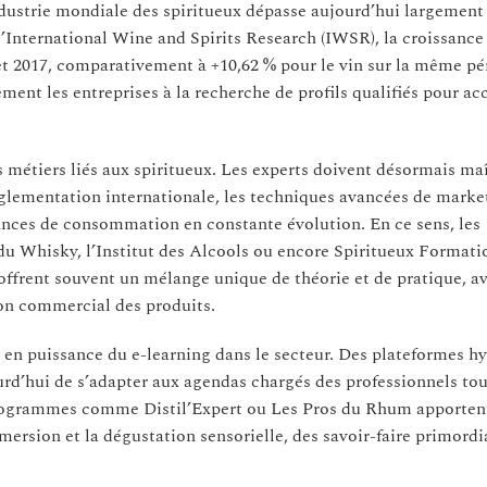
industrie mondiale des spiritueux dépasse aujourd’hui largement
l’International Wine and Spirits Research (IWSR), la croissance 
3 et 2017, comparativement à +10,62 % pour le vin sur la même pé
ent les entreprises à la recherche de profils qualifiés pour 
s métiers liés aux spiritueux. Les experts doivent désormais ma
églementation internationale, les techniques avancées de market
ndances de consommation en constante évolution. En ce sens, les
 Whisky, l’Institut des Alcools ou encore Spiritueux Formati
 offrent souvent un mélange unique de théorie et de pratique, a
on commercial des produits.
 en puissance du e-learning dans le secteur. Des plateformes h
urd’hui de s’adapter aux agendas chargés des professionnels tou
s programmes comme Distil’Expert ou Les Pros du Rhum apporten
mersion et la dégustation sensorielle, des savoir-faire primord