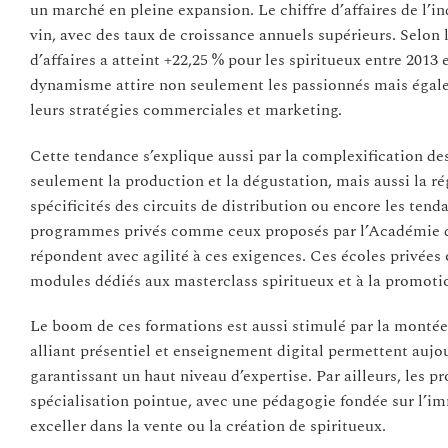
un marché en pleine expansion. Le chiffre d’affaires de l’
vin, avec des taux de croissance annuels supérieurs. Selon 
d’affaires a atteint +22,25 % pour les spiritueux entre 201
dynamisme attire non seulement les passionnés mais égalem
leurs stratégies commerciales et marketing.
Cette tendance s’explique aussi par la complexification de
seulement la production et la dégustation, mais aussi la r
spécificités des circuits de distribution ou encore les te
programmes privés comme ceux proposés par l’Académie du
répondent avec agilité à ces exigences. Ces écoles privées
modules dédiés aux masterclass spiritueux et à la promoti
Le boom de ces formations est aussi stimulé par la montée
alliant présentiel et enseignement digital permettent aujo
garantissant un haut niveau d’expertise. Par ailleurs, le
spécialisation pointue, avec une pédagogie fondée sur l’im
exceller dans la vente ou la création de spiritueux.