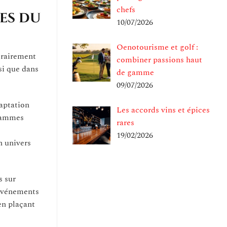
chefs
es du
10/07/2026
Oenotourisme et golf :
trairement
combiner passions haut
si que dans
de gamme
09/07/2026
aptation
Les accords vins et épices
grammes
rares
19/02/2026
n univers
s sur
’événements
en plaçant