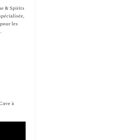
e & Spirits
pécialisée,
 pour les
.
 Cave à