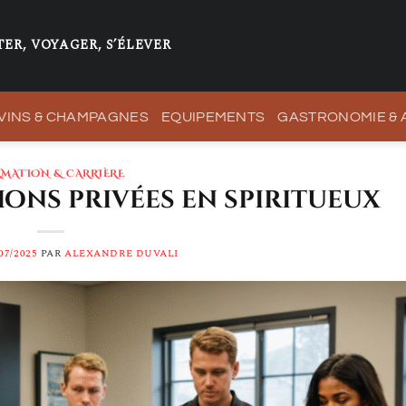
ER, VOYAGER, S’ÉLEVER
VINS & CHAMPAGNES
EQUIPEMENTS
GASTRONOMIE &
MATION & CARRIÈRE
ions privées en spiritueux
07/2025
PAR
ALEXANDRE DUVALI