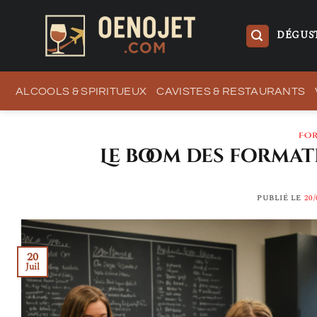
Passer
au
DÉGUST
contenu
ALCOOLS & SPIRITUEUX
CAVISTES & RESTAURANTS
FOR
Le boom des format
PUBLIÉ LE
20/
20
Juil