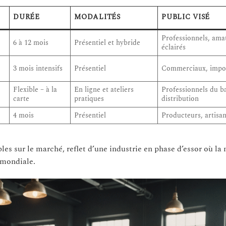
DURÉE
MODALITÉS
PUBLIC VISÉ
Professionnels, ama
6 à 12 mois
Présentiel et hybride
éclairés
3 mois intensifs
Présentiel
Commerciaux, impo
Flexible – à la
En ligne et ateliers
Professionnels du ba
carte
pratiques
distribution
4 mois
Présentiel
Producteurs, artisa
ibles sur le marché, reflet d’une industrie en phase d’essor où l
 mondiale.