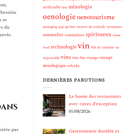
ion,
mixologie
artificielle
luxe
 besoins
oenologie
oenotourisme
à se
ys du
packaging
pop-up bars
recettes de cocktails
restaurants
spiritueux
strie.
sommelier
sommeliers
street
vin
technologie
vin et cuisine
food
vin
vins
voyage
vins bio
voyage
responsable
œnologique
whisky
DERNIÈRES PARUTIONS
Le boom des restaurants
avec caves d’exception
dans
05/08/2026
ortée par
Gastronomie durable et