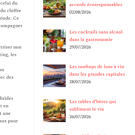
 celui du
accords écoresponsables
du chiffre
02/08/2026
riode. Ce
accompagner
Les cocktails sans alcool
dans la gastronomie
îtriser non
29/07/2026
ing, les
Les rooftops de luxe à vin
on
dans les grandes capitales
vec des
28/07/2026
ybrides
Les tables d’hôtes qui
t en
subliment le vin
t une
26/07/2026
iaux pour