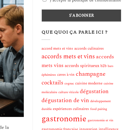
J'accepte la politique de confidentialité
QUE QUOI ÇA PARLE ICI ?
accord mets et vins
accords culinaires
accords mets et vins
accords
mets vins
accords spiritueux
b2b
bars
champagne
caves à vin
éphémères
cocktails
cuisine moderne
cognac
cuisine
dégustation
moléculaire
culture viticole
dégustation de vin
développement
expériences culinaires
durable
food pairing
gastronomie
gastronomie et vin
de la
gastronomie française
innovation
intelligence