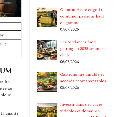
Oenotourisme et golf :
combiner passions haut
de gamme
07/07/2026
wny
Les tendances food
alley
pairing en 2025 selon les
chefs
06/07/2026
hum
Gastronomie durable et
accords écoresponsables
alité,
05/07/2026
ntée au
unique
Investir dans des caves
viticoles et domaines
la qualité