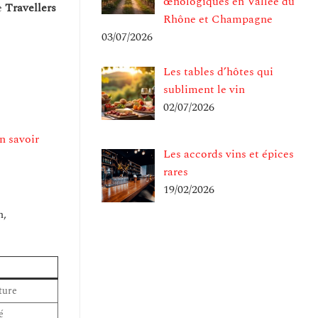
œnologiques en Vallée du
e
Travellers
Rhône et Champagne
03/07/2026
Les tables d’hôtes qui
subliment le vin
02/07/2026
n savoir
Les accords vins et épices
rares
19/02/2026
n,
ture
é