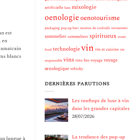
mixologie
artificielle
luxe
oenologie
oenotourisme
packaging
pop-up bars
recettes de cocktails
restaurants
an est
spiritueux
sommelier
sommeliers
street
, en
vin
 jamaïcain
technologie
vin et cuisine
food
vin
ums blancs
vins
voyage
vins bio
voyage
responsable
œnologique
whisky
DERNIÈRES PARUTIONS
Les rooftops de luxe à vin
dans les grandes capitales
28/07/2026
La tendance des pop-up
ion longue à