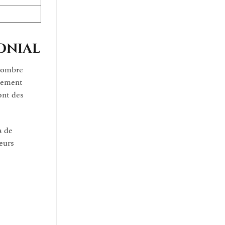
lonial
 nombre
usement
ont des
à de
eurs