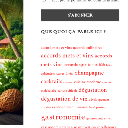
J'accepte la politique de confidentialité
QUE QUOI ÇA PARLE ICI ?
accord mets et vins
accords culinaires
accords mets et vins
accords
mets vins
accords spiritueux
b2b
bars
champagne
caves à vin
éphémères
cocktails
cuisine moderne
cognac
cuisine
dégustation
moléculaire
culture viticole
dégustation de vin
développement
expériences culinaires
durable
food pairing
gastronomie
gastronomie et vin
gastronomie française
innovation
intelligence