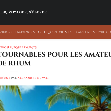
ER, VOYAGER, S’ÉLEVER
VINS & CHAMPAGNES
EQUIPEMENTS
GASTRONOMIE &
-TECH & EQUIPEMENTS
ntournables pour les amate
de rhum
12/2025
PAR
ALEXANDRE DUVALI