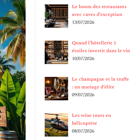
Le boom des restaurants
avec caves d’exception
13/07/2026
Quand l’hôtellerie 5
étoiles investit dans le vin
10/07/2026
Le champagne et la truffe
: un mariage d’élite
09/07/2026
Les wine tours en
hélicoptère
08/07/2026