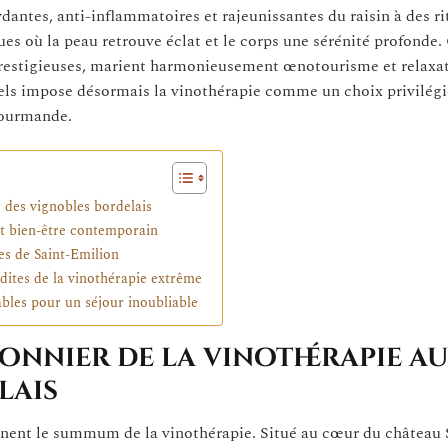
xydantes, anti-inflammatoires et rajeunissantes du raisin à des ri
es où la peau retrouve éclat et le corps une sérénité profonde.
 prestigieuses, marient harmonieusement œnotourisme et relaxa
turels impose désormais la vinothérapie comme un choix privilég
gourmande.
 des vignobles bordelais
 et bien-être contemporain
es de Saint-Emilion
dites de la vinothérapie extrême
ables pour un séjour inoubliable
ionnier de la vinothérapie au
lais
rnent le summum de la vinothérapie. Situé au cœur du château