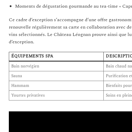
Moments de dégustation gourmande au tea-time « Cap
Ce cadre d’exception s’accompagne d’une offre gastronomi
renouvelle régulièrement sa carte en collaboration avec de
vins sélectionnés. Le Château Léognan prouve ainsi que lu
d’exception.
ÉQUIPEMENTS SPA
DESCRIPTI
Bain norvégien
Bain chaud na
Sauna
Purification e
Hammam
Bienfaits pour
Yourtes privatives
Soins en plei