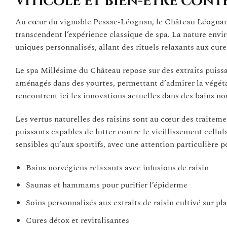
viticole et bien-être con
Au cœur du vignoble Pessac-Léognan, le Château Léognan es
transcendent l’expérience classique de spa. La nature envir
uniques personnalisés, allant des rituels relaxants aux cures
Le spa Millésime du Château repose sur des extraits puissan
aménagés dans des yourtes, permettant d’admirer la végétat
rencontrent ici les innovations actuelles dans des bains 
Les vertus naturelles des raisins sont au cœur des traitem
puissants capables de lutter contre le vieillissement cellu
sensibles qu’aux sportifs, avec une attention particulière p
Bains norvégiens relaxants avec infusions de raisin
Saunas et hammams pour purifier l’épiderme
Soins personnalisés aux extraits de raisin cultivé sur pl
Cures détox et revitalisantes