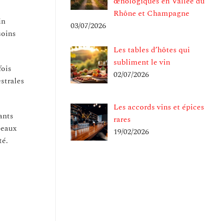
œnologiques en Vallée du
Rhône et Champagne
in
03/07/2026
soins
Les tables d’hôtes qui
subliment le vin
fois
02/07/2026
strales
Les accords vins et épices
ants
rares
peaux
19/02/2026
té.