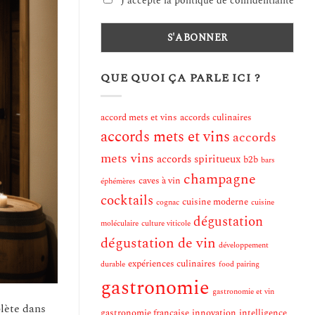
J'accepte la politique de confidentialité
QUE QUOI ÇA PARLE ICI ?
accord mets et vins
accords culinaires
accords mets et vins
accords
mets vins
accords spiritueux
b2b
bars
champagne
caves à vin
éphémères
cocktails
cuisine moderne
cognac
cuisine
dégustation
moléculaire
culture viticole
dégustation de vin
développement
expériences culinaires
durable
food pairing
gastronomie
gastronomie et vin
plète dans
gastronomie française
innovation
intelligence