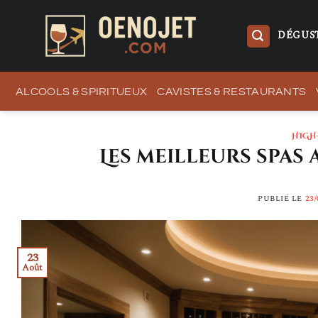
Passer
au
DÉGUST
contenu
ALCOOLS & SPIRITUEUX
CAVISTES & RESTAURANTS
HIGH
Les meilleurs spas 
PUBLIÉ LE
23/
23
Août