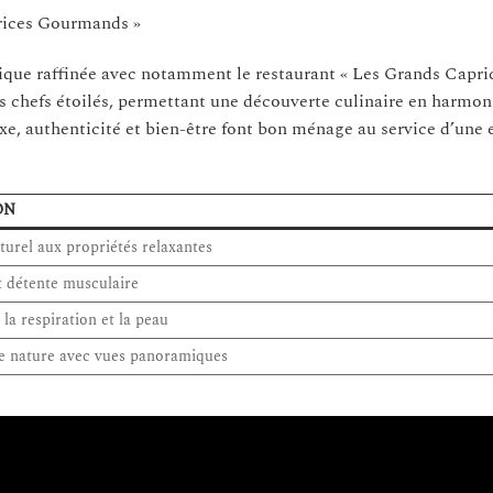
rices Gourmands »
que raffinée avec notamment le restaurant « Les Grands Capric
s chefs étoilés, permettant une découverte culinaire en harmon
xe, authenticité et bien-être font bon ménage au service d’une 
ON
turel aux propriétés relaxantes
t détente musculaire
 la respiration et la peau
ne nature avec vues panoramiques