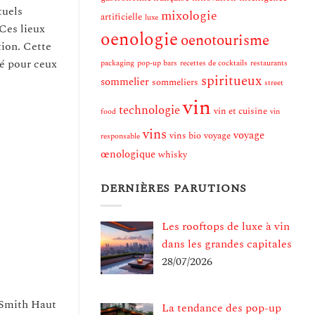
tuels
mixologie
artificielle
luxe
 Ces lieux
oenologie
oenotourisme
tion. Cette
ié pour ceux
packaging
pop-up bars
recettes de cocktails
restaurants
spiritueux
sommelier
sommeliers
street
vin
technologie
vin et cuisine
food
vin
vins
voyage
vins bio
voyage
responsable
œnologique
whisky
DERNIÈRES PARUTIONS
Les rooftops de luxe à vin
dans les grandes capitales
28/07/2026
 Smith Haut
La tendance des pop-up