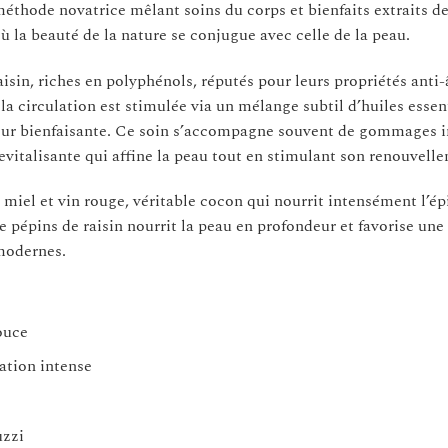
 méthode novatrice mêlant soins du corps et bienfaits extraits de
 la beauté de la nature se conjugue avec celle de la peau.
raisin, riches en polyphénols, réputés pour leurs propriétés anti-
la circulation est stimulée via un mélange subtil d’huiles essent
aleur bienfaisante. Ce soin s’accompagne souvent de gommages 
vitalisante qui affine la peau tout en stimulant son renouvell
miel et vin rouge, véritable cocon qui nourrit intensément l’é
de pépins de raisin nourrit la peau en profondeur et favorise une
modernes.
ouce
ation intense
uzzi