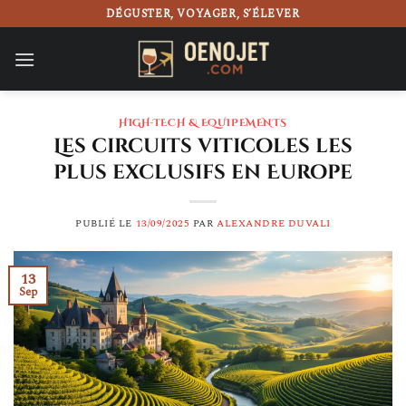
Passer
DÉGUSTER, VOYAGER, S’ÉLEVER
au
contenu
HIGH-TECH & EQUIPEMENTS
Les circuits viticoles les
plus exclusifs en Europe
PUBLIÉ LE
13/09/2025
PAR
ALEXANDRE DUVALI
13
Sep