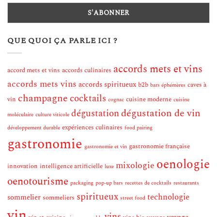
QUE QUOI ÇA PARLE ICI ?
accords mets et vins
accord mets et vins
accords culinaires
accords mets vins
accords spiritueux
b2b
caves à
bars éphémères
champagne
cocktails
vin
cuisine moderne
cognac
cuisine
dégustation de vin
dégustation
moléculaire
culture viticole
expériences culinaires
développement durable
food pairing
gastronomie
gastronomie française
gastronomie et vin
oenologie
mixologie
innovation
intelligence artificielle
luxe
oenotourisme
packaging
pop-up bars
recettes de cocktails
restaurants
spiritueux
technologie
sommelier
sommeliers
street food
vin
vins