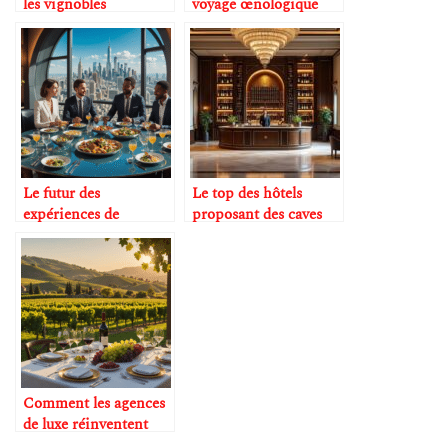
les vignobles
voyage œnologique
accessibles
sur-mesure
uniquement aux
initiés
Le futur des
Le top des hôtels
expériences de
proposant des caves
dégustation en voyage
prestigieuses
Comment les agences
de luxe réinventent
l’oenotourisme