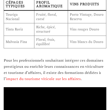
CÉPAGES
PROFIL
VINS PRODUITS
TYPIQUES
AROMATIQUE
Touriga
Fruité, floral,
Porto Vintage, Douro
Nacional
corsé
Reserva
Riche, épicé,
Tinta Roriz
Vins rouges Douro
structuré
Floral, frais,
Malvasia Fina
Vins blancs du Douro
équilibré
Pour les professionnels souhaitant intégrer ces domaines
prestigieux ou enrichir leurs connaissances en viticulture
et tourisme d’affaires, il existe des formations dédiées à
l’
impact du tourisme viticole sur les affaires
.