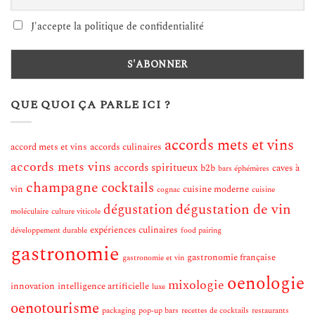
J'accepte la politique de confidentialité
QUE QUOI ÇA PARLE ICI ?
accords mets et vins
accord mets et vins
accords culinaires
accords mets vins
accords spiritueux
b2b
caves à
bars éphémères
champagne
cocktails
vin
cuisine moderne
cognac
cuisine
dégustation de vin
dégustation
moléculaire
culture viticole
expériences culinaires
développement durable
food pairing
gastronomie
gastronomie française
gastronomie et vin
oenologie
mixologie
innovation
intelligence artificielle
luxe
oenotourisme
packaging
pop-up bars
recettes de cocktails
restaurants