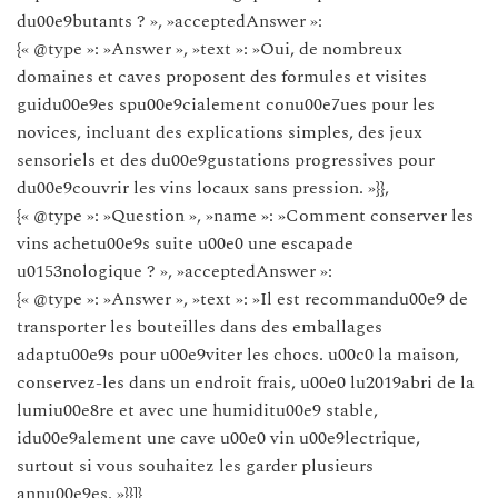
du00e9butants ? », »acceptedAnswer »:
{« @type »: »Answer », »text »: »Oui, de nombreux
domaines et caves proposent des formules et visites
guidu00e9es spu00e9cialement conu00e7ues pour les
novices, incluant des explications simples, des jeux
sensoriels et des du00e9gustations progressives pour
du00e9couvrir les vins locaux sans pression. »}},
{« @type »: »Question », »name »: »Comment conserver les
vins achetu00e9s suite u00e0 une escapade
u0153nologique ? », »acceptedAnswer »:
{« @type »: »Answer », »text »: »Il est recommandu00e9 de
transporter les bouteilles dans des emballages
adaptu00e9s pour u00e9viter les chocs. u00c0 la maison,
conservez-les dans un endroit frais, u00e0 lu2019abri de la
lumiu00e8re et avec une humiditu00e9 stable,
idu00e9alement une cave u00e0 vin u00e9lectrique,
surtout si vous souhaitez les garder plusieurs
annu00e9es. »}}]}