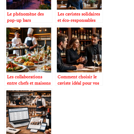
Le phénomène des
Les cavistes solidaires
pop-up bars
et éco-responsables
éphémères
Les collaborations
Comment choisir le
entre chefs et maisons
caviste idéal pour vos
de champagne
dégustations