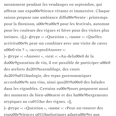
notamment pendant les vendanges en septembre, qui
offrent une expu00e9rience vivante et immersive. Chaque
saison propose une ambiance diffu00e9rente : printemps
pour la floraison, u00e9tu00e9 pour les festivals, automne
pour les couleurs des vignes et hiver pour des visites plus
intimes. »}},{« @type »: »Question », »name »: »Quelles
activitu00e9s peut-on combiner avec une visite de caves
u00e0 vin ? », »acceptedAnswer »:
{« @type »: »Answer », »text »: »Au-delu00e0 de la
du00e9gustation de vin, il est possible de participer u00e0
des ateliers du2019assemblage, des cours
du2019u0153nologie, des repas gastronomiques
accordu00e9s aux vins, ainsi quu2019u00e0 des balades
dans les vignobles. Certains su00e9jours proposent aussi
des moments de bien-u00eatre et des hu00e9bergements
atypiques au cu0153ur des vignes. »}},
{« @type »: »Question », »name »: »Peut-on trouver des
expu00e9riences u0153nologiques adaptu00e9es aux