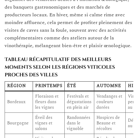
des banquets gastronomiques et des marchés de
producteurs locaux. En hiver, même si calme rime avec
moindre affluence, cela permet de profiter pleinement des
visites de caves sans la foule, souvent avec des activités
complémentaires comme des ateliers autour de la
vinothérapie, mélangeant bien-être et plaisir œnologique.
Tableau récapitulatif des meilleurs
moments selon les régions viticoles
proches des villes
RÉGION
PRINTEMPS
ÉTÉ
AUTOMNE
HIV
Floraison et
Festivals et
Vendanges et
Visit
Bordeaux
fleurs dans
dégustations
couleurs
pers
les vignes
en plein air
dorées
au c
Éveil des
Randonnées
Hospices de
Dégu
Bourgogne
vignes et
dans le
Beaune et
au co
salons
vignoble
récoltes