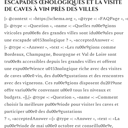
escapades œnologiques et la visite
de caves à vin près des villes
{« @context »: »https://schema.org », »@type »: »FAQPage », »
[{« @type »: »Question », »name »: »Quelles ru00e9gions
viticoles pru00e8s des grandes villes sont idu00e9ales pour
une escapade u0153nologique ? », »acceptedAnswer »:
{« @type »: »Answer », »text »: »Les ru00e9gions comme
Bordeaux, Champagne, Bourgogne et Val de Loire sont
tru00e8s accessibles depuis les grandes villes et offrent
une expu00e9rience u0153nologique riche avec des visites
de caves u00e0 vin, des du00e9gustations et des rencontres
avec des vignerons. Ces ru00e9gions disposent du2019une
offre variu00e9e convenant u00e0 tous les niveaux et
budgets. »}},{« @type »: »Question », »name »: »Comment
choisir la meilleure pu00e9riode pour visiter les caves et
participer u00e0 des du00e9gustations
? », »acceptedAnswer »:{« @type »: »Answer », »text »: »La
pu00e9riode de mai u00e0 octobre est conseillu00e9e,