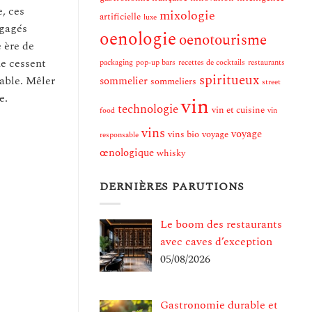
, ces
mixologie
artificielle
luxe
ngagés
oenologie
oenotourisme
 ère de
ne cessent
packaging
pop-up bars
recettes de cocktails
restaurants
spiritueux
able. Mêler
sommelier
sommeliers
street
e.
vin
technologie
vin et cuisine
food
vin
vins
voyage
vins bio
voyage
responsable
œnologique
whisky
DERNIÈRES PARUTIONS
Le boom des restaurants
avec caves d’exception
05/08/2026
Gastronomie durable et