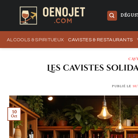
Passer
au
DÉGUST
contenu
ALCOOLS & SPIRITUEUX
CAVISTES & RESTAURANTS
CAV
Les cavistes solid
PUBLIÉ LE
10/
10
Oct