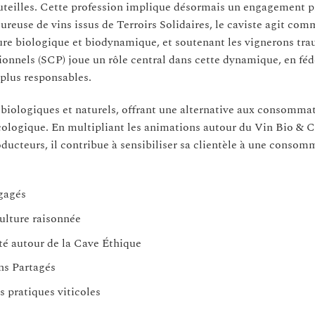
bouteilles. Cette profession implique désormais un engagement 
oureuse de vins issus de Terroirs Solidaires, le caviste agit co
ulture biologique et biodynamique, et soutenant les vignerons tr
ionnels (SCP) joue un rôle central dans cette dynamique, en féd
 plus responsables.
 biologiques et naturels, offrant une alternative aux consomma
cologique. En multipliant les animations autour du Vin Bio & C
oducteurs, il contribue à sensibiliser sa clientèle à une consom
ngagés
culture raisonnée
é autour de la Cave Éthique
ns Partagés
s pratiques viticoles