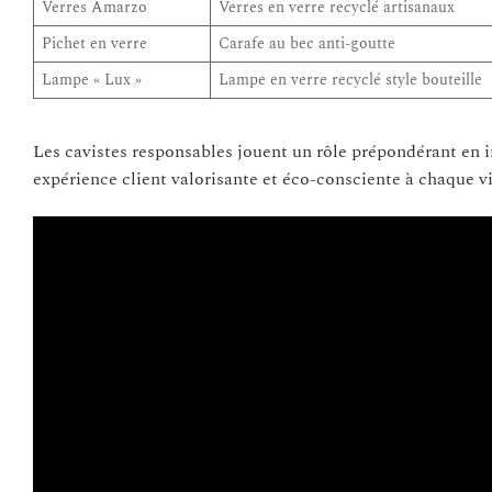
Verres Amarzo
Verres en verre recyclé artisanaux
Pichet en verre
Carafe au bec anti-goutte
Lampe « Lux »
Lampe en verre recyclé style bouteille
Les cavistes responsables jouent un rôle prépondérant en i
expérience client valorisante et éco-consciente à chaque vi