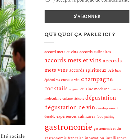
J'accepte la politique de confidentialité
QUE QUOI ÇA PARLE ICI ?
accord mets et vins
accords culinaires
accords mets et vins
accords
mets vins
accords spiritueux
b2b
bars
champagne
caves à vin
éphémères
cocktails
cuisine moderne
cognac
cuisine
dégustation
moléculaire
culture viticole
dégustation de vin
développement
expériences culinaires
durable
food pairing
gastronomie
gastronomie et vin
lité sociale
gastronomie française
innovation
intelligence