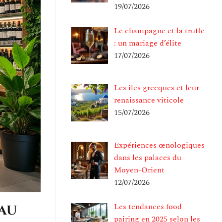
19/07/2026
Le champagne et la truffe
: un mariage d’élite
17/07/2026
Les îles grecques et leur
renaissance viticole
15/07/2026
Expériences œnologiques
dans les palaces du
Moyen-Orient
12/07/2026
Les tendances food
 au
pairing en 2025 selon les