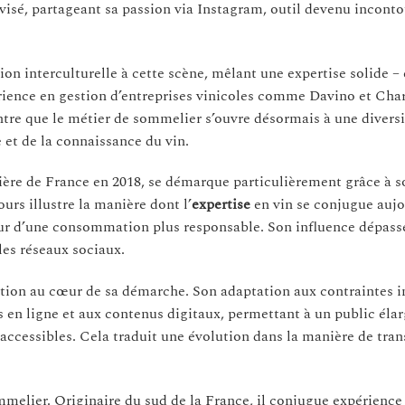
 avisé, partageant sa passion via Instagram, outil devenu incont
on interculturelle à cette scène, mêlant une expertise solide – 
périence en gestion d’entreprises vinicoles comme Davino et Cha
re que le métier de sommelier s’ouvre désormais à une diversi
 et de la connaissance du vin.
lière de France en 2018, se démarque particulièrement grâce à s
rs illustre la manière dont l’
expertise
en vin se conjugue aujo
ur d’une consommation plus responsable. Son influence dépass
 les réseaux sociaux.
ation au cœur de sa démarche. Son adaptation aux contraintes 
 en ligne et aux contenus digitaux, permettant à un public élar
 accessibles. Cela traduit une évolution dans la manière de tra
melier. Originaire du sud de la France, il conjugue expérience