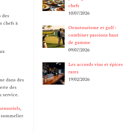
chefs
10/07/2026
s des
s chefs à
Oenotourisme et golf :
combiner passions haut
de gamme
09/07/2026
eux
Les accords vins et épices
rares
19/02/2026
sme dans des
verte des
 service.
sensoriels
,
u sommelier