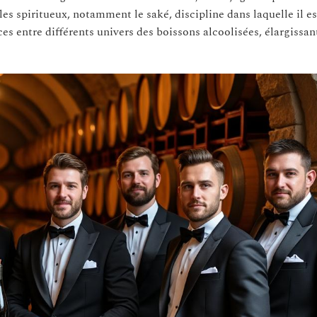
es spiritueux, notamment le saké, discipline dans laquelle il est
 entre différents univers des boissons alcoolisées, élargissant