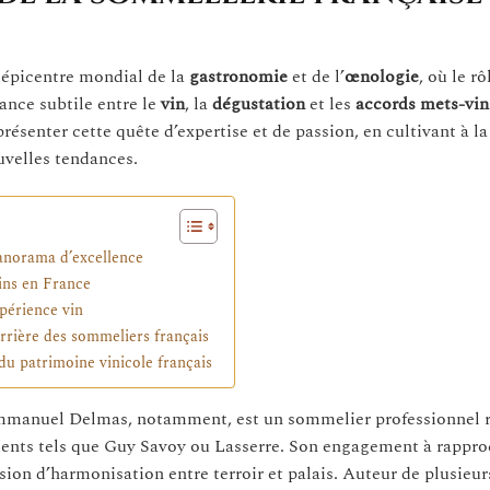
épicentre mondial de la
gastronomie
et de l’
œnologie
, où le rô
ance subtile entre le
vin
, la
dégustation
et les
accords mets-vin
résenter cette quête d’expertise et de passion, en cultivant à la 
ouvelles tendances.
panorama d’excellence
vins en France
xpérience vin
rrière des sommeliers français
du patrimoine vinicole français
 Emmanuel Delmas, notamment, est un sommelier professionnel
sements tels que Guy Savoy ou Lasserre. Son engagement à rappro
on d’harmonisation entre terroir et palais. Auteur de plusieu