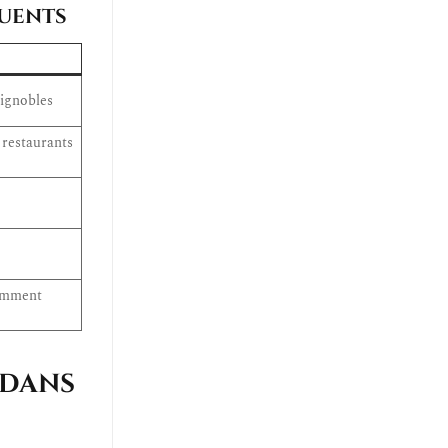
luents
vignobles
 restaurants
tamment
 dans