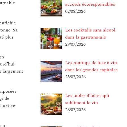
ournable
accords écoresponsables
02/08/2026
enrichie
ronne. Sa
Les cocktails sans alcool
té plus
dans la gastronomie
29/07/2026
on
Les rooftops de luxe à vin
urd’hui
dans les grandes capitales
e largement
28/07/2026
imposées
Les tables d’hôtes qui
gi de
subliment le vin
nsmettre
26/07/2026
 en