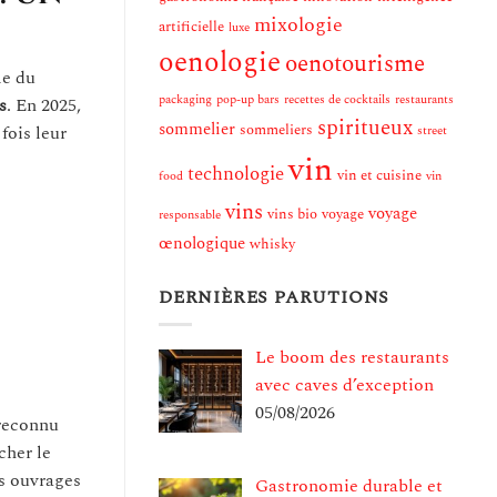
mixologie
artificielle
luxe
oenologie
oenotourisme
le du
packaging
pop-up bars
recettes de cocktails
restaurants
s
. En 2025,
spiritueux
sommelier
sommeliers
fois leur
street
vin
technologie
vin et cuisine
food
vin
vins
voyage
vins bio
voyage
responsable
œnologique
whisky
DERNIÈRES PARUTIONS
Le boom des restaurants
avec caves d’exception
05/08/2026
 reconnu
cher le
rs ouvrages
Gastronomie durable et