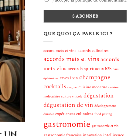
J'accepte la politique de confidentialité
QUE QUOI ÇA PARLE ICI ?
accord mets et vins
accords culinaires
accords mets et vins
accords
mets vins
accords spiritueux
b2b
bars
champagne
caves à vin
éphémères
cocktails
cuisine moderne
cognac
cuisine
dégustation
moléculaire
culture viticole
dégustation de vin
développement
expériences culinaires
durable
food pairing
gastronomie
gastronomie et vin
: un
gastronomie française
innovation
intelligence