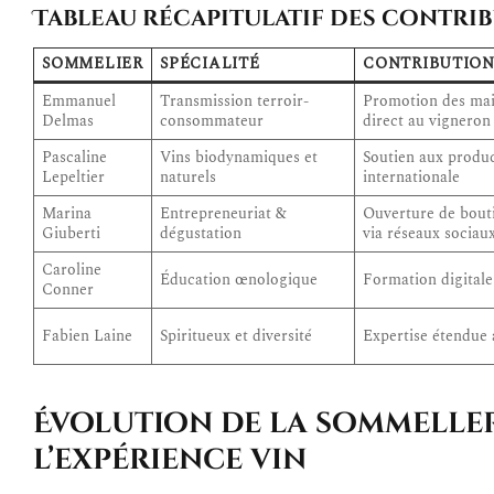
Tableau récapitulatif des contri
SOMMELIER
SPÉCIALITÉ
CONTRIBUTIO
Emmanuel
Transmission terroir-
Promotion des mai
Delmas
consommateur
direct au vigneron
Pascaline
Vins biodynamiques et
Soutien aux produ
Lepeltier
naturels
internationale
Marina
Entrepreneuriat &
Ouverture de bouti
Giuberti
dégustation
via réseaux sociau
Caroline
Éducation œnologique
Formation digitale 
Conner
Fabien Laine
Spiritueux et diversité
Expertise étendue 
Évolution de la sommeller
l’expérience vin